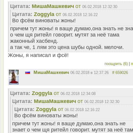
Цитата:
MишаМашкевич
от
06.02.2018 12:32:30
Цитата:
Zoggyla
от
06.02.2018 12:16:22
Во фсём виноваты жоны!
причем тут жоны! я ваще думаю,она знать не зна
о чем щя ритейл говорит. мутят за неё тама
жаконный хасбенд.
а так че, 1 лям это цена шубы одной. мелочи.
Жоны, я написал и фсё!
поощрить (6)
|
п
MишаМашкевич
06.02.2018 в 12:37:26
# 659026
Цитата:
Zoggyla
от
06.02.2018 12:34:08
Цитата:
MишаМашкевич
от
06.02.2018 12:32:30
Цитата:
Zoggyla
от
06.02.2018 12:16:22
Во фсём виноваты жоны!
причем тут жоны! я ваще думаю,она знать не
знает о чем щя ритейл говорит. мутят за неё та