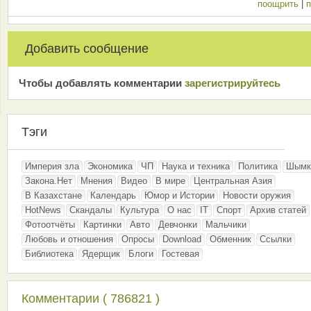
поощрить
|
п
Добавить сообщение
Чтобы добавлять комментарии
зарeгиcтрирyйтeсь
Тэги
Империя зла
Экономика
ЧП
Наука и техника
Политика
Шымк
Закона.Нет
Мнения
Видео
В мире
Центральная Азия
В Казахстане
Календарь
Юмор и Истории
Новости оружия
HotNews
Скандалы
Культура
О нас
IT
Спорт
Архив статей
Фотоотчёты
Картинки
Авто
Девчонки
Мальчики
Любовь и отношения
Опросы
Download
Обменник
Ссылки
Библиотека
Ядерщик
Блоги
Гостевая
Комментарии ( 786821 )