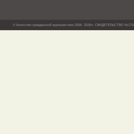
© Агентство гражданской журналистики 2006- 2026гг. СВИДЕТЕЛЬСТВО №17