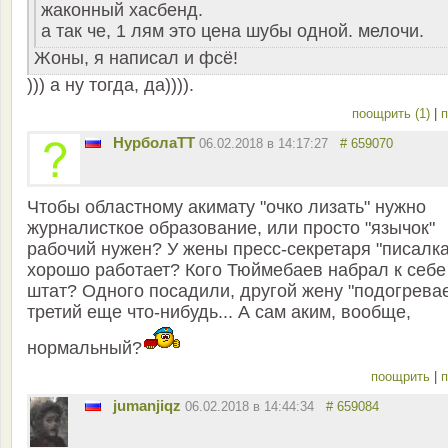
жаконный хасбенд.
а так че, 1 лям это цена шубы одной. мелочи.
Жоны, я написал и фсё!
))) а ну тогда, да)))).
поощрить (1)
|
п
НурболаТТ
06.02.2018 в 14:17:27
# 659070
Чтобы областному акимату "очко лизать" нужно
журналисткое образование, или просто "язычок"
рабочий нужен? У жены пресс-секретаря "писалка
хорошо работает? Кого Тюймебаев набрал к себе
штат? Одного посадили, другой жену "подогревае
третий еще что-нибудь... А сам аким, вообще,
нормальный?
поощрить
|
п
jumanjiqz
06.02.2018 в 14:44:34
# 659084