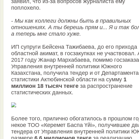
заявил, что из-за вопросов журналиста ему
поплохело.
-
Мы как коллеги должны быть в правильных
отношениях. А ты берешь прям и... Я и так бо
а теперь мне стало хуже.
ИП супруги Бейсена Тажибаева, до его прихода 
областной акимат, в госзакупках не участвовал. 
2017 году Жанар Мархабаева, помимо госзаказа
Управления внутренней политики Южного
Казахстана, получила тендер и от Департамента
статистики Актюбинской области на сумму
1
миллион 18 тысяч тенге
за распространение
статистических данных.
Более того, прилично обогатилось в прошлом го
некое ТОО «Керемет Баспа Үйі», получившее дв
тендера от Управления внутренней политики Ю
размере
6,6 миллионов тенге
за реализацию