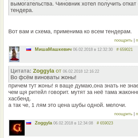
вымогательства. Чиновник хотел получить откат 
тендера.
Вот вам и схема, применима ко всем тендерам.
поощрить
|
п
MишаМашкевич
06.02.2018 в 12:32:30
# 659021
Цитата:
Zoggyla
от
06.02.2018 12:16:22
Во фсём виноваты жоны!
причем тут жоны! я ваще думаю,она знать не знае
чем щя ритейл говорит. мутят за неё тама жакон
хасбенд.
а так че, 1 лям это цена шубы одной. мелочи.
поощрить
|
п
Zoggyla
06.02.2018 в 12:34:08
# 659023