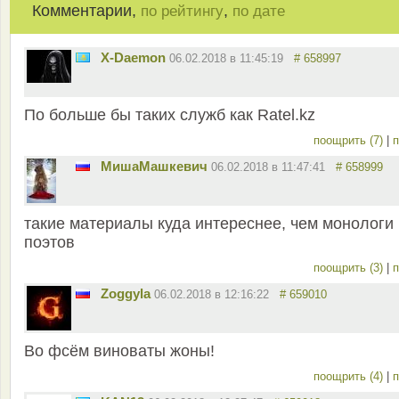
Комментарии,
,
по рейтингу
по дате
X-Daemon
06.02.2018 в 11:45:19
# 658997
По больше бы таких служб как Ratel.kz
поощрить (7)
|
п
MишаМашкевич
06.02.2018 в 11:47:41
# 658999
такие материалы куда интереснее, чем монологи
поэтов
поощрить (3)
|
п
Zoggyla
06.02.2018 в 12:16:22
# 659010
Во фсём виноваты жоны!
поощрить (4)
|
п