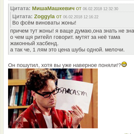
Цитата:
MишаМашкевич
от
06.02.2018 12:32:30
Цитата:
Zoggyla
от
06.02.2018 12:16:22
Во фсём виноваты жоны!
причем тут жоны! я ваще думаю,она знать не зна
о чем щя ритейл говорит. мутят за неё тама
жаконный хасбенд.
а так че, 1 лям это цена шубы одной. мелочи.
Он пошутил, хотя вы уже наверное поняли!?