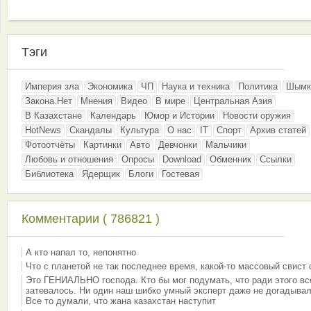
Тэги
Империя зла
Экономика
ЧП
Наука и техника
Политика
Шымк
Закона.Нет
Мнения
Видео
В мире
Центральная Азия
В Казахстане
Календарь
Юмор и Истории
Новости оружия
HotNews
Скандалы
Культура
О нас
IT
Спорт
Архив статей
Фотоотчёты
Картинки
Авто
Девчонки
Мальчики
Любовь и отношения
Опросы
Download
Обменник
Ссылки
Библиотека
Ядерщик
Блоги
Гостевая
Комментарии ( 786821 )
А кто напал то, непонятно
Что с планетой не так последнее время, какой-то массовый свист
Это ГЕНИАЛЬНО господа. Кто бы мог подумать, что ради этого вс
затевалось. Ни один наш шибко умный эксперт даже не догадывал
Все то думали, что жана казахстан наступит