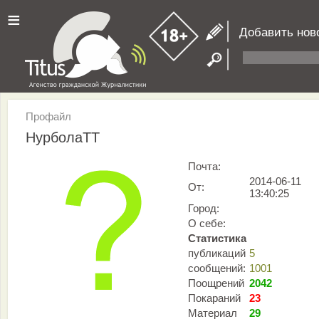
≡
Добавить нов
Профайл
НурболаТТ
Почта:
2014-06-11
От:
13:40:25
Город:
О себе:
Статистика
публикаций
5
сообщений:
1001
Поощрений
2042
Покараний
23
Материал
29