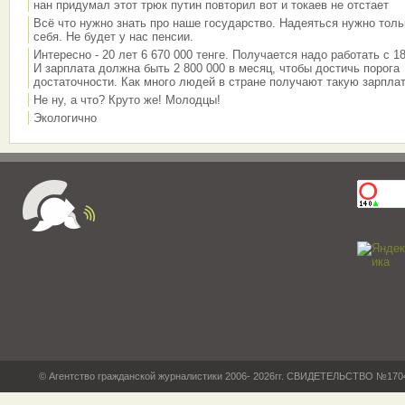
нан придумал этот трюк путин повторил вот и токаев не отстает
Всё что нужно знать про наше государство. Надеяться нужно толь
себя. Не будет у нас пенсии.
Интересно - 20 лет 6 670 000 тенге. Получается надо работать с 18
И зарплата должна быть 2 800 000 в месяц, чтобы достичь порога
достаточности. Как много людей в стране получают такую зарплат
Не ну, а что? Круто же! Молодцы!
Экологично
© Агентство гражданской журналистики 2006- 2026гг. СВИДЕТЕЛЬСТВО №17