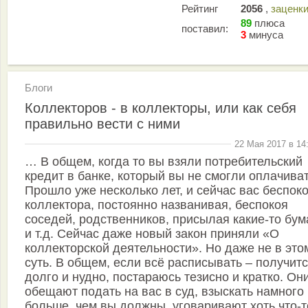
Рейтинг
2056
,
заценк
89
плюса
поставил:
3
минуса
Блоги
Коллекторов - в коллекторы, или как себя
правильно вести с ними
22 Мая 2017 в 14
… В общем, когда то вы взяли потребительский
кредит в банке, который вы не смогли оплачиват
Прошло уже несколько лет, и сейчас вас беспок
коллектора, постоянно названивая, беспокоя
соседей, родственников, присылая какие-то бу
и т.д. Сейчас даже новый закон приняли «О
коллекторской деятельности». Но даже не в это
суть. В общем, если всё расписывать – получит
долго и нудно, постараюсь тезисно и кратко. Он
обещают подать на вас в суд, взыскать намного
больше, чем вы должны, уговаривают хоть что-т