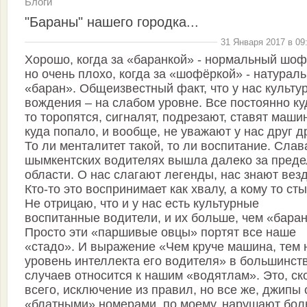
Блоги
"Бараны" нашего городка...
31 Января 2017 в 09
Хорошо, когда за «баранкой» - нормальный шоф
но очень плохо, когда за «шофёркой» - натурал
«баран». Общеизвестный факт, что у нас культу
вождения – на слабом уровне. Все постоянно ку
то торопятся, сигналят, подрезают, ставят маши
куда попало, и вообще, не уважают у нас друг д
То ли менталитет такой, то ли воспитание. Слав
шымкентских водителях вышла далеко за пред
области. О нас слагают легенды, нас знают везд
Кто-то это воспринимает как хвалу, а кому то ст
Не отрицаю, что и у нас есть культурные
воспитанные водители, и их больше, чем «баран
Просто эти «паршивые овцы» портят все наше
«стадо». И выражение «Чем круче машина, тем 
уровень интеллекта его водителя» в большинст
случаев относится к нашим «водятлам». Это, ск
всего, исключение из правил, но все же, джипы 
«блатными» номерами, по моему, нарушают бол