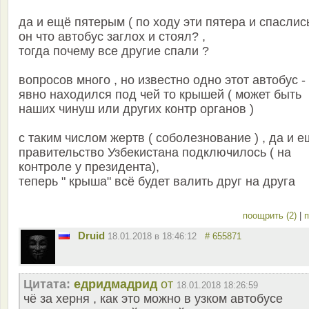
да и ещё пятерым ( по ходу эти пятера и спаслись
он что автобус заглох и стоял? ,
тогда почему все другие спали ?
вопросов много , но известно одно этот автобус -
явно находился под чей то крышей ( может быть
наших чинуш или других контр органов )
с таким числом жертв ( соболезнование ) , да и 
правительство Узбекистана подключилось ( на
контроле у президента),
теперь " крыша" всё будет валить друг на друга
поощрить (2)
|
п
Druid
18.01.2018 в 18:46:12
# 655871
Цитата:
едридмадрид
от
18.01.2018 18:26:59
чё за херня , как это можно в узком автобусе