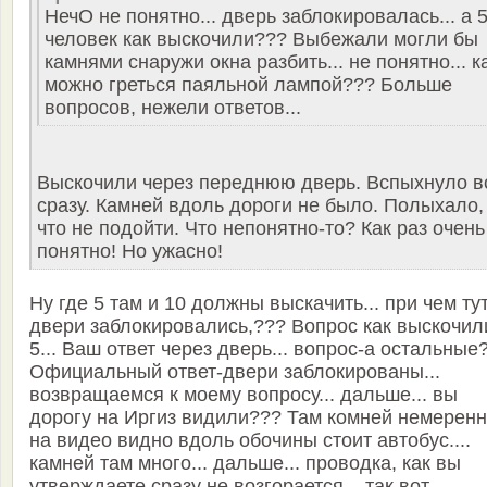
НечО не понятно... дверь заблокировалась... а 
человек как выскочили??? Выбежали могли бы
камнями снаружи окна разбить... не понятно... к
можно греться паяльной лампой??? Больше
вопросов, нежели ответов...
Выскочили через переднюю дверь. Вспыхнуло в
сразу. Камней вдоль дороги не было. Полыхало,
что не подойти. Что непонятно-то? Как раз очень
понятно! Но ужасно!
Ну где 5 там и 10 должны выскачить... при чем ту
двери заблокировались,??? Вопрос как выскочил
5... Ваш ответ через дверь... вопрос-а остальные
Официальный ответ-двери заблокированы...
возвращаемся к моему вопросу... дальше... вы
дорогу на Иргиз видили??? Там комней немеренн
на видео видно вдоль обочины стоит автобус....
камней там много... дальше... проводка, как вы
утверждаете сразу не возгорается... так вот...