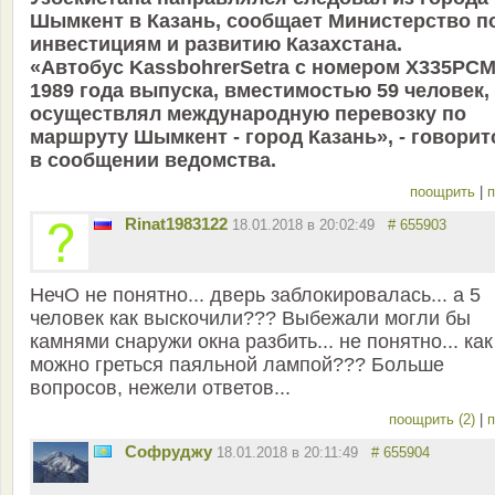
Шымкент в Казань, сообщает Министерство п
инвестициям и развитию Казахстана.
«Автобус KassbohrerSetra с номером Х335РСМ
1989 года выпуска, вместимостью 59 человек,
осуществлял международную перевозку по
маршруту Шымкент - город Казань», - говорит
в сообщении ведомства.
поощрить
|
п
Rinat1983122
18.01.2018 в 20:02:49
# 655903
НечО не понятно... дверь заблокировалась... а 5
человек как выскочили??? Выбежали могли бы
камнями снаружи окна разбить... не понятно... как
можно греться паяльной лампой??? Больше
вопросов, нежели ответов...
поощрить (2)
|
п
Софруджу
18.01.2018 в 20:11:49
# 655904