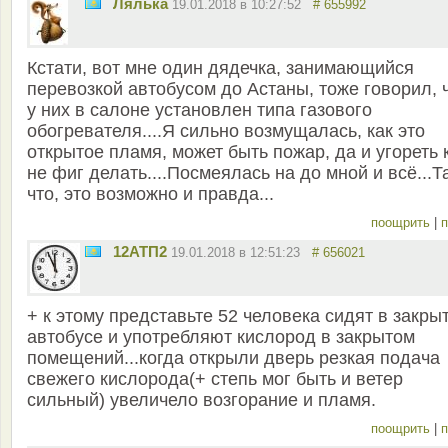
Лялька
19.01.2018 в 10:27:52
# 655992
Кстати, вот мне один дядечка, занимающийся
перевозкой автобусом до Астаны, тоже говорил, 
у них в салоне установлен типа газового
обогревателя....Я сильно возмущалась, как это
открытое пламя, может быть пожар, да и угореть 
не фиг делать....Посмеялась на до мной и всё...Т
что, это возможно и правда...
поощрить
|
п
12АТП2
19.01.2018 в 12:51:23
# 656021
+ к этому представьте 52 человека сидят в закры
автобусе и употребляют кислород в закрытом
помещений...когда открыли дверь резкая подача
свежего кислорода(+ степь мог быть и ветер
сильный) увеличело возгорание и пламя.
поощрить
|
п