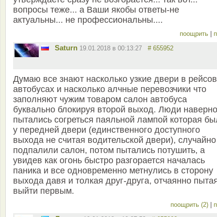
вопросы теже... а Ваши якобы ответы-не
актуальны... не профессиональны....
поощрить
|
п
Saturn
19.01.2018 в 00:13:27
# 655952
Думаю все знают насколько узкие двери в рейсо
автобусах и насколько алчные перевозчики что
заполняют чужим товаром салон автобуса
буквально блокируя второй выход. Люди наверн
пытались согреться паяльной лампой которая бы
у передней двери (единственного доступного
выхода не считая водительской двери), случайно
подпалили салон, потом пытались потушить, а
увидев как огонь быстро разгорается началась
паника и все одновременно метнулись в сторону
выхода давя и толкая друг-друга, отчаянно пыта
выйти первым.
поощрить (2)
|
п