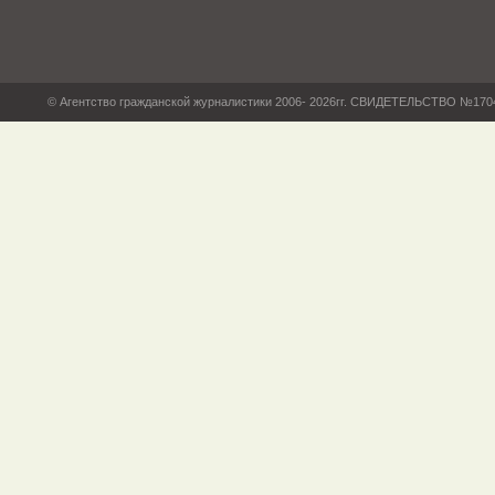
© Агентство гражданской журналистики 2006- 2026гг. СВИДЕТЕЛЬСТВО №17