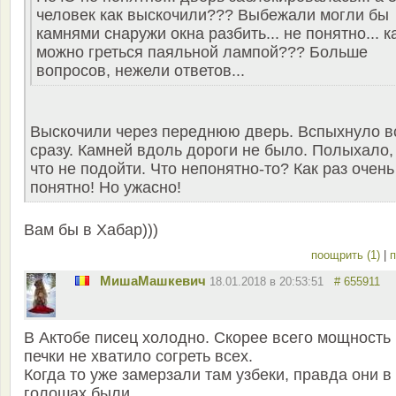
человек как выскочили??? Выбежали могли бы
камнями снаружи окна разбить... не понятно... к
можно греться паяльной лампой??? Больше
вопросов, нежели ответов...
Выскочили через переднюю дверь. Вспыхнуло в
сразу. Камней вдоль дороги не было. Полыхало,
что не подойти. Что непонятно-то? Как раз очень
понятно! Но ужасно!
Вам бы в Хабар)))
поощрить (1)
|
п
MишаМашкевич
18.01.2018 в 20:53:51
# 655911
В Актобе писец холодно. Скорее всего мощность
печки не хватило согреть всех.
Когда то уже замерзали там узбеки, правда они в
голошах были.