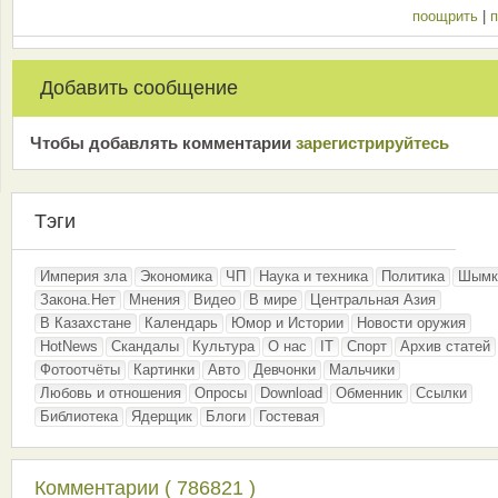
поощрить
|
п
Добавить сообщение
Чтобы добавлять комментарии
зарeгиcтрирyйтeсь
Тэги
Империя зла
Экономика
ЧП
Наука и техника
Политика
Шымк
Закона.Нет
Мнения
Видео
В мире
Центральная Азия
В Казахстане
Календарь
Юмор и Истории
Новости оружия
HotNews
Скандалы
Культура
О нас
IT
Спорт
Архив статей
Фотоотчёты
Картинки
Авто
Девчонки
Мальчики
Любовь и отношения
Опросы
Download
Обменник
Ссылки
Библиотека
Ядерщик
Блоги
Гостевая
Комментарии ( 786821 )