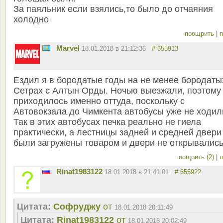
За паяльник если взялись,то было до отчаяния
холодно
поощрить
|
п
Marvel
18.01.2018 в 21:12:36
# 655913
Ездил я в бородатые годы на не менее бородаты
Сетрах с Алтын Орды. Ночью выезжали, поэтому
приходилось именно оттуда, поскольку с
Автовокзала до Чимкента автобусы уже не ходил
Так в этих автобусах печка реально не гиела
практически, а лестницы задней и средней двери
были загружены товаром и двери не открывались
поощрить (2)
|
п
Rinat1983122
18.01.2018 в 21:41:01
# 655922
Цитата:
Софруджу
от
18.01.2018 20:11:49
Цитата:
Rinat1983122
от
18.01.2018 20:02:49