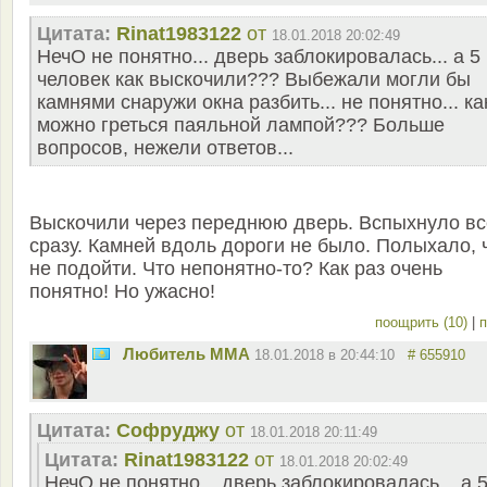
Цитата:
Rinat1983122
от
18.01.2018 20:02:49
НечО не понятно... дверь заблокировалась... а 5
человек как выскочили??? Выбежали могли бы
камнями снаружи окна разбить... не понятно... ка
можно греться паяльной лампой??? Больше
вопросов, нежели ответов...
Выскочили через переднюю дверь. Вспыхнуло вс
сразу. Камней вдоль дороги не было. Полыхало, 
не подойти. Что непонятно-то? Как раз очень
понятно! Но ужасно!
поощрить (10)
|
п
Любитель ММА
18.01.2018 в 20:44:10
# 655910
Цитата:
Софруджу
от
18.01.2018 20:11:49
Цитата:
Rinat1983122
от
18.01.2018 20:02:49
НечО не понятно... дверь заблокировалась... а 