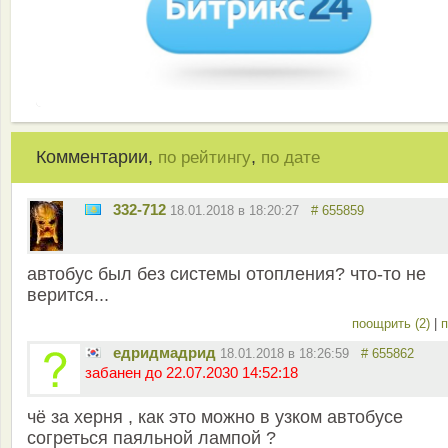
Комментарии,
,
по рейтингу
по дате
332-712
18.01.2018 в 18:20:27
# 655859
автобус был без системы отопления? что-то не
верится...
поощрить (2)
|
п
едридмадрид
18.01.2018 в 18:26:59
# 655862
забанен до 22.07.2030 14:52:18
чё за херня , как это можно в узком автобусе
согреться паяльной лампой ?