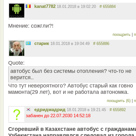
kanat7782
18.01.2018 в 19:02:20
# 655884
Мнение: сожгли?!
поощрить
|
п
старик
18.01.2018 в 19:04:49
# 655886
Quote:
автобус был без системы отопления? что-то не
верится..
Что тут невероятного? Автобус старый как говно
мамонта(29 лет), вот и не работала автономка.
поощрить (6)
|
п
едридмадрид
18.01.2018 в 19:21:45
# 655892
забанен до 22.07.2030 14:52:18
Сгоревший в Казахстане автобус с гражданам
Узбекистана направлялся следовал из города