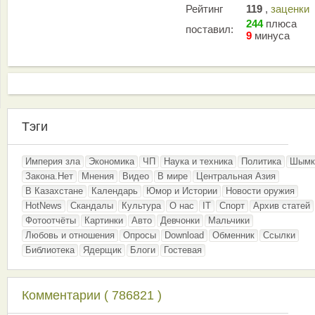
Рейтинг
119
,
заценки
244
плюса
поставил:
9
минуса
Тэги
Империя зла
Экономика
ЧП
Наука и техника
Политика
Шымк
Закона.Нет
Мнения
Видео
В мире
Центральная Азия
В Казахстане
Календарь
Юмор и Истории
Новости оружия
HotNews
Скандалы
Культура
О нас
IT
Спорт
Архив статей
Фотоотчёты
Картинки
Авто
Девчонки
Мальчики
Любовь и отношения
Опросы
Download
Обменник
Ссылки
Библиотека
Ядерщик
Блоги
Гостевая
Комментарии ( 786821 )