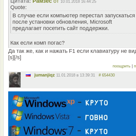
Цитата:
Рамзес
от
10.01.2018 16:44:25
Quote:
В случае если компьютер перестал запускаться
после установки обновления, Microsoft
предлагает посетить сайт поддержки.
Как если комп погас?
Да так же, как и нажать F1 если клавиатуру не ви
[s][/s]
поощрить
|
п
jumanjiqz
11.01.2018 в 13:39:31
# 654430