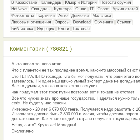
В Казахстане
Календарь
Юмор и Истории
Новости оружия
HotNews
Скандалы
Культура
О нас
IT
Спорт
Архив статей
Фотоотчёты
Картинки
Авто
Девчонки
Мальчики
Любовь и отношения
Опросы
Download
Обменник
Ссылки
Библиотека
Ядерщик
Блоги
Гостевая
Комментарии ( 786821 )
А кто напал то, непонятно
Что с планетой не так последнее время, какой-то массовый свист
Это ГЕНИАЛЬНО господа. Кто бы мог подумать, что ради этого вс
затевалось. Ни один наш шибко умный эксперт даже не догадывал
Все то думали, что жана казахстан наступит
нан придумал этот трюк путин повторил вот и токаев не отстает
Всё что нужно знать про наше государство. Надеяться нужно толь
себя. Не будет у нас пенсии.
Интересно - 20 лет 6 670 000 тенге. Получается надо работать с 18
И зарплата должна быть 2 800 000 в месяц, чтобы достичь порога
достаточности. Как много людей в стране получают такую зарплат
Не ну, а что? Круто же! Молодцы!
Экологично