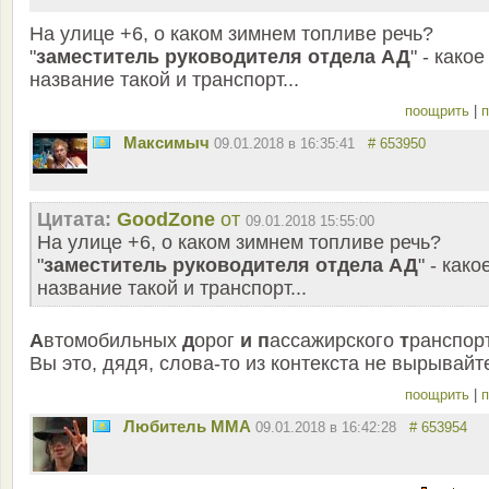
На улице +6, о каком зимнем топливе речь?
"
заместитель руководителя отдела АД
" - какое
название такой и транспорт...
поощрить
|
п
Максимыч
09.01.2018 в 16:35:41
# 653950
Цитата:
GoodZone
от
09.01.2018 15:55:00
На улице +6, о каком зимнем топливе речь?
"
заместитель руководителя отдела АД
" - како
название такой и транспорт...
А
втомобильных
д
орог
и
п
ассажирского
т
ранспор
Вы это, дядя, слова-то из контекста не вырывайт
поощрить
|
п
Любитель ММА
09.01.2018 в 16:42:28
# 653954