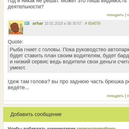
год и никак не решат. Может это лишь видимость
деятельности?
поощрить
|
п
arhar
10.01.2018 в 08:30:57
# 654079
Quote:
Рыба гниет с головы. Пока руководство автопар
будет ставить план своим водителям, будет бар
и низкий сервис ведь водители свои деньги счит
умеют.
гдеж там голова? вы про заднюю часть брюшка р
ведёте...
поощрить
|
п
Добавить сообщение
Чтобы добавлять комментарии
зарeгиcтрирyйтeсь