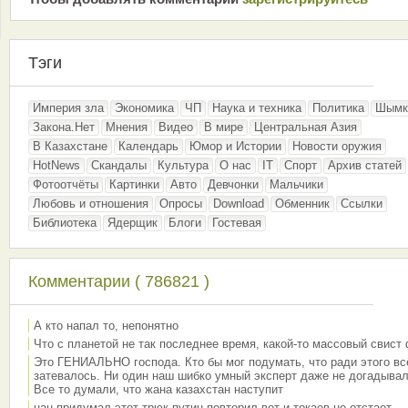
Тэги
Империя зла
Экономика
ЧП
Наука и техника
Политика
Шымк
Закона.Нет
Мнения
Видео
В мире
Центральная Азия
В Казахстане
Календарь
Юмор и Истории
Новости оружия
HotNews
Скандалы
Культура
О нас
IT
Спорт
Архив статей
Фотоотчёты
Картинки
Авто
Девчонки
Мальчики
Любовь и отношения
Опросы
Download
Обменник
Ссылки
Библиотека
Ядерщик
Блоги
Гостевая
Комментарии ( 786821 )
А кто напал то, непонятно
Что с планетой не так последнее время, какой-то массовый свист
Это ГЕНИАЛЬНО господа. Кто бы мог подумать, что ради этого вс
затевалось. Ни один наш шибко умный эксперт даже не догадывал
Все то думали, что жана казахстан наступит
нан придумал этот трюк путин повторил вот и токаев не отстает