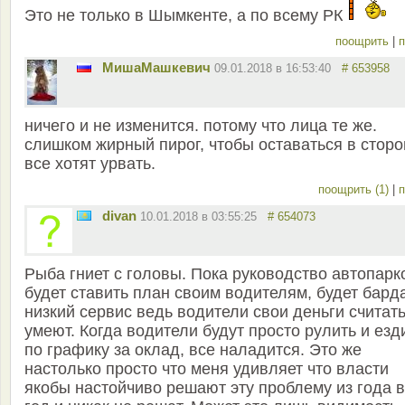
Это не только в Шымкенте, а по всему РК
поощрить
|
п
MишаМашкевич
09.01.2018 в 16:53:40
# 653958
ничего и не изменится. потому что лица те же.
слишком жирный пирог, чтобы оставаться в сторо
все хотят урвать.
поощрить (1)
|
п
divan
10.01.2018 в 03:55:25
# 654073
Рыба гниет с головы. Пока руководство автопарк
будет ставить план своим водителям, будет бард
низкий сервис ведь водители свои деньги считат
умеют. Когда водители будут просто рулить и езд
по графику за оклад, все наладится. Это же
настолько просто что меня удивляет что власти
якобы настойчиво решают эту проблему из года в