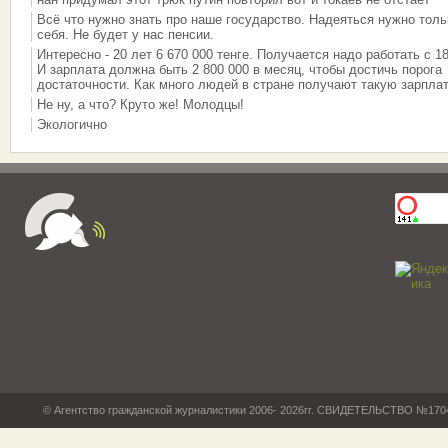
Всё что нужно знать про наше государство. Надеяться нужно толь
себя. Не будет у нас пенсии.
Интересно - 20 лет 6 670 000 тенге. Получается надо работать с 18
И зарплата должна быть 2 800 000 в месяц, чтобы достичь порога
достаточности. Как много людей в стране получают такую зарплат
Не ну, а что? Круто же! Молодцы!
Экологично
© Агентство гражданской журналистики 2006- 2026гг. СВИДЕТЕЛЬСТВО №17