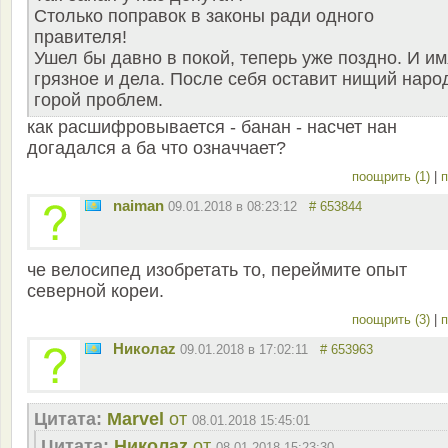
Столько поправок в законы ради одного
правителя!
Ушел бы давно в покой, теперь уже поздно. И им
грязное и дела. После себя оставит нищий наро
горой проблем.
как расшифровывается - банан - насчет нан
догадался а ба что означчает?
поощрить (1)
|
п
naiman
09.01.2018 в 08:23:12
# 653844
че велосипед изобретать то, переймите опыт
северной кореи.
поощрить (3)
|
п
Николаz
09.01.2018 в 17:02:11
# 653963
Цитата:
Marvel
от
08.01.2018 15:45:01
Цитата:
Николаz
от
08.01.2018 15:23:30