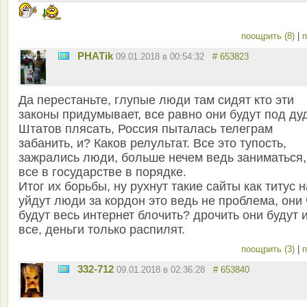
поощрить (8)
|
п
PHATik
09.01.2018 в 00:54:32
# 653823
Да перестаньте, глупые люди там сидят кто эти
законы придумывает, все равно они будут под ду
Штатов плясать, Россия пыталась телеграм
забанить, и? Каков релультат. Все это тупость,
зажрались люди, больше нечем ведь заниматься,
все в государстве в порядке.
Итог их борьбы, ну рухнут такие сайты как титус 
уйдут люди за кордон это ведь не проблема, они 
будут весь интернет блочить? дрочить они будут 
все, деньги только распилят.
поощрить (3)
|
п
332-712
09.01.2018 в 02:36:28
# 653840