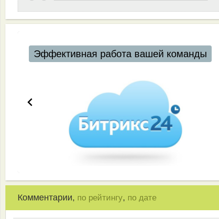
Автоматизация ресторанов и кафе
Комментарии,
,
по рейтингу
по дате