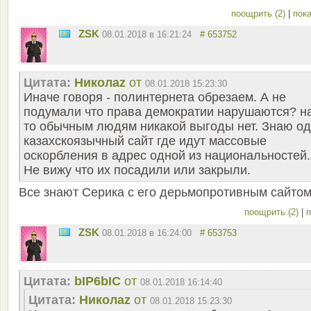
поощрить (2)
|
пока
ZSK
08.01.2018 в 16:21:24
# 653752
Цитата:
Николаz
от
08.01.2018 15:23:30
Иначе говоря - полинтернета обрезаем. А не
подумали что права демократии нарушаются? н
то обычным людям никакой выгоды нет. Знаю о
казахскоязычный сайт где идут массовые
оскорбления в адрес одной из национальностей.
Не вижу что их посадили или закрыли.
Все знают Серика с его дерьмопротивным сайтом
поощрить (2)
|
п
ZSK
08.01.2018 в 16:24:00
# 653753
Цитата:
bIP6bIC
от
08.01.2018 16:14:40
Цитата:
Николаz
от
08.01.2018 15:23:30