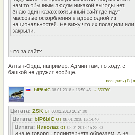
нам то обычным людям никакой выгоды нет.
Знаю один казахскоязычный сайт где идут
массовые оскорбления в адрес одной из
национальностей. Не вижу что их посадили или
закрыли.
Что за сайт?
Алтын-Орда, например. Админ там, по ходу, с
башкой не дружит вообще.
поощрить (1)
|
п
bIP6bIC
08.01.2018 в 16:50:45
# 653760
Цитата:
ZSK
от
08.01.2018 16:24:00
Цитата:
bIP6bIC
от
08.01.2018 16:14:40
Цитата:
Николаz
от
08.01.2018 15:23:30
Иначе говоря - полинтернета обрезаем. А не