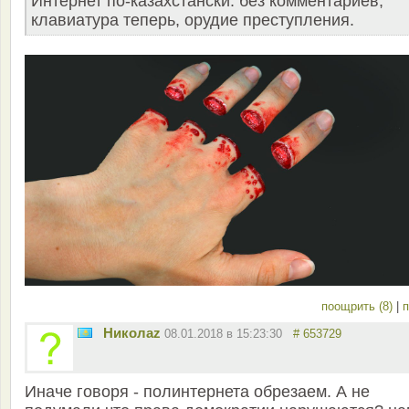
Интернет по-казахстански: без комментариев,
клавиатура теперь, орудие преступления.
поощрить (8)
|
п
Николаz
08.01.2018 в 15:23:30
# 653729
Иначе говоря - полинтернета обрезаем. А не