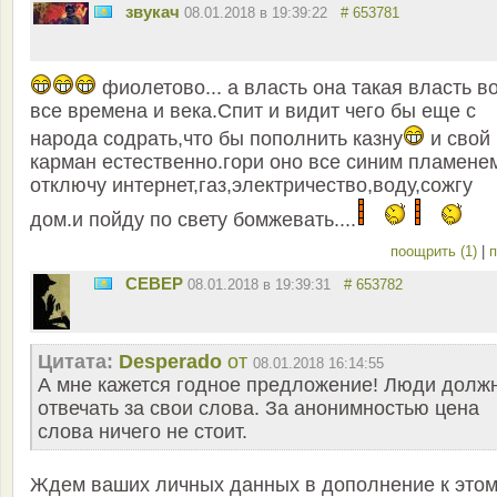
звукач
08.01.2018 в 19:39:22
# 653781
фиолетово... а власть она такая власть в
все времена и века.Спит и видит чего бы еще с
народа содрать,что бы пополнить казну
и свой
карман естественно.гори оно все синим пламене
отключу интернет,газ,электричество,воду,сожгу
дом.и пойду по свету бомжевать....
поощрить (1)
|
п
CEBEP
08.01.2018 в 19:39:31
# 653782
Цитата:
Desperado
от
08.01.2018 16:14:55
А мне кажется годное предложение! Люди долж
отвечать за свои слова. За анонимностью цена
слова ничего не стоит.
Ждем ваших личных данных в дополнение к это