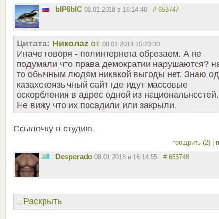
bIP6bIC
08.01.2018 в 16:14:40
# 653747
Цитата:
Николаz
от
08.01.2018 15:23:30
Иначе говоря - полинтернета обрезаем. А не
подумали что права демократии нарушаются? н
то обычным людям никакой выгоды нет. Знаю о
казахскоязычный сайт где идут массовые
оскорбления в адрес одной из национальностей.
Не вижу что их посадили или закрыли.
Ссылочку в студию.
поощрить (2)
|
п
Desperado
08.01.2018 в 16:14:55
# 653748
Раскрыть