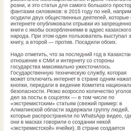
розни, и это статья для самого большого просто
фантазии силовиков: в 2015 году по ней, наприм
осудили двух общественных деятелей, которые 
интернете опубликовали отрывки из запрещенн
книги с якобы оскорблениями в адрес казахског
народа. При этом один пользователь выступал 
книгу, а второй — против. Посадили обоих.
Надо отметить, что за последний год в Казахста
отношение к СМИ и интернету со стороны
государства максимально ужесточилось.
Государственную техническую службу, которая
может отключить интернет в стране одним нажа
кнопки, передали в ведение Комитета национал
безопасности. Резко возросло количество уголо
дел за посты в соцсетях — в том числе по
«экстремистским» статьям (свежий пример: в
Алматинской области задержали группу людей,
которые распространяли по WhatsApp видео, гд
они в масках говорили о создании некой
«экстремистской» ячейки). В стране создается