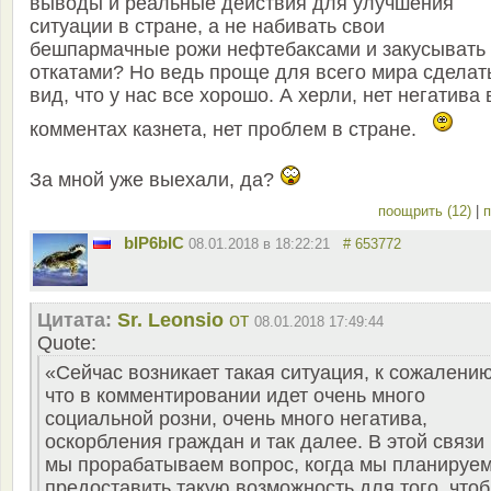
выводы и реальные действия для улучшения
ситуации в стране, а не набивать свои
бешпармачные рожи нефтебаксами и закусывать
откатами? Но ведь проще для всего мира сделат
вид, что у нас все хорошо. А херли, нет негатива 
комментах казнета, нет проблем в стране.
За мной уже выехали, да?
поощрить (12)
|
п
bIP6bIC
08.01.2018 в 18:22:21
# 653772
Цитата:
Sr. Leonsio
от
08.01.2018 17:49:44
Quote:
«Сейчас возникает такая ситуация, к сожалению
что в комментировании идет очень много
социальной розни, очень много негатива,
оскорбления граждан и так далее. В этой связи
мы прорабатываем вопрос, когда мы планируе
предоставить такую возможность для того, что