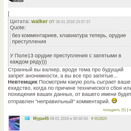
[
Цитата:
walker
от
08.01.2018 23:07:37
Quote:
без комментариев, клавиатура теперь, орудие
преступления
У Поле13 орудие преступления с запятыми в
каждом ряду)))
Странный вы валкер, вроде тема про будущий
запрет анонимности, а вы все про запятые...
Невтемщик
Посмотрим какую роль сыграет ваше
ехидство, когда по причине технического сбоя ил
похищения ваших данных, от вашего имени буде
отправлен "неправильный" комментарий.
поощрить (5)
|
п
Мура45
09.01.2018 в 00:50:50
# 653820