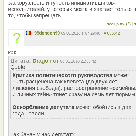
заскорузлость и тупость инициативщиков-
исполнителей. у которых мозга и хватает только 
то, чтобы запрещать...
поощрить (3)
|
п
99denden99
09.01.2018 в 07:29:40
# 653842
как
Цитата:
Dragon
от
08.01.2018 21:53:42
Quote:
Критика политического руководства
может
быть расценена как клевета (до двух лет
лишения свободы), распространение «семейны
и личных тайн» тянет сразу на семь лет тюрьмы
Оскорбление депутата
может обойтись в два
года неволи
Так банан у нас депутат?