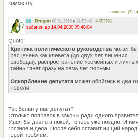
комменту
поощрить (3)
|
п
Dragon
08.01.2018 в 21:53:42
# 653796
забанен до 14.04.2030 09:48:04
Quote:
Критика политического руководства
может бы
расценена как клевета (до двух лет лишения
свободы), распространение «семейных и личны
тайн» тянет сразу на семь лет тюрьмы.
Оскорбление депутата
может обойтись в два г
неволи
Так банан у нас депутат?
Столько поправок в законы ради одного правител
Ушел бы давно в покой, теперь уже поздно. И им
грязное и дела. После себя оставит нищий народ
горой проблем.