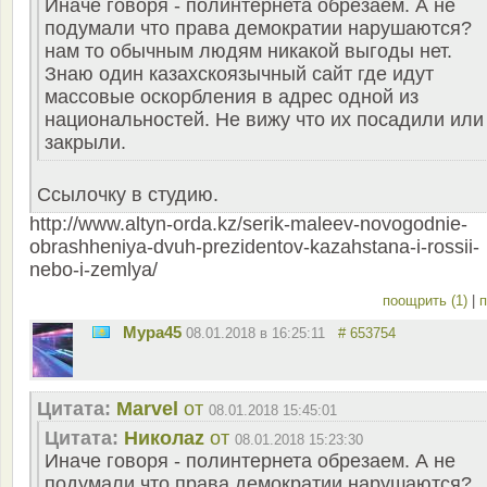
Иначе говоря - полинтернета обрезаем. А не
подумали что права демократии нарушаются?
нам то обычным людям никакой выгоды нет.
Знаю один казахскоязычный сайт где идут
массовые оскорбления в адрес одной из
национальностей. Не вижу что их посадили или
закрыли.
Ссылочку в студию.
http://www.altyn-orda.kz/serik-maleev-novogodnie-
obrashheniya-dvuh-prezidentov-kazahstana-i-rossii-
nebo-i-zemlya/
поощрить (1)
|
п
Мура45
08.01.2018 в 16:25:11
# 653754
Цитата:
Marvel
от
08.01.2018 15:45:01
Цитата:
Николаz
от
08.01.2018 15:23:30
Иначе говоря - полинтернета обрезаем. А не
подумали что права демократии нарушаются?