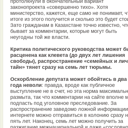
протолкнули в окончательный вариант
законопроекта «совершенно тихо». Хотя
министерство, кажется, еще само не понимает, ч
итоге из этого получится и сколько это будет сто
Зато гражданам в Казахстане точно известно, чт
бывает за комментарии, которые могут быть
неугодны той же власти.
Критика политического руководства может б
расценена как клевета (до двух лет лишения
свободы), распространение «семейных и ли
тайн» тянет сразу на семь лет тюрьмы.
Оскорбление депутата может обойтись в два
года неволи
: правда, вроде как публичное
выступление не в счет, но эта норма максималь
размыта, так что комментарии на сайте вполне 
подпасть под уголовное преследование. За
распространение заведомо ложной информации
интернете можно отправиться в колонию сразу 
пять лет. Наконец, семь лет можно получить за
разжигание межнациональной и даже «сословн