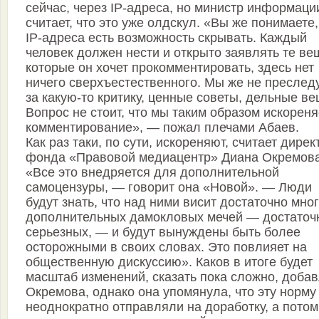
сейчас, через IP-адреса, но министр информаци
считает, что это уже олдскул. «Вы же понимаете,
IP-адреса есть возможность скрывать. Каждый
человек должен нести и открыто заявлять те ве
которые он хочет прокомментировать, здесь нет
ничего сверхъестественного. Мы же не преслед
за какую-то критику, ценные советы, дельные ве
Вопрос не стоит, что мы таким образом искорен
комментирование», — пожал плечами Абаев.
Как раз таки, по сути, искореняют, считает дирек
фонда «Правовой медиацентр» Диана Окремова
«Все это внедряется для дополнительной
самоцензуры, — говорит она «Новой». — Люди
будут знать, что над ними висит достаточно мно
дополнительных дамокловых мечей — достаточ
серьезных, — и будут вынуждены быть более
осторожными в своих словах. Это повлияет на
общественную дискуссию». Каков в итоге будет
масштаб изменений, сказать пока сложно, доба
Окремова, однако она упомянула, что эту норму
неоднократно отправляли на доработку, а потом