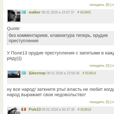
поощрить (8)
|
п
walker
08.01.2018 в 23:07:37
# 653805
Quote:
без комментариев, клавиатура теперь, орудие
преступления
У Поле13 орудие преступления с запятыми в каж
ряду)))
поощрить (3)
|
п
Шекспир
08.01.2018 в 23:59:36
# 653814
ну все народ! заткните рты! власть не любит когд
народ выражает свое недовольство!
поощрить (5)
|
п
Pole13
09.01.2018 в 00:37:35
# 653819