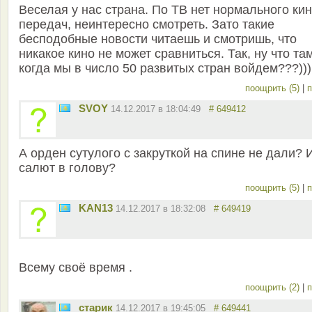
Веселая у нас страна. По ТВ нет нормального кин
передач, неинтересно смотреть. Зато такие
бесподобные новости читаешь и смотришь, что
никакое кино не может сравниться. Так, ну что там
когда мы в число 50 развитых стран войдем???)))
поощрить (5)
|
п
SVOY
14.12.2017 в 18:04:49
# 649412
А орден сутулого с закруткой на спине не дали? 
салют в голову?
поощрить (5)
|
п
KAN13
14.12.2017 в 18:32:08
# 649419
Всему своё время .
поощрить (2)
|
п
старик
14.12.2017 в 19:45:05
# 649441