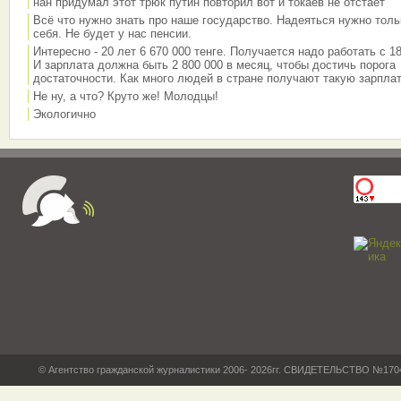
нан придумал этот трюк путин повторил вот и токаев не отстает
Всё что нужно знать про наше государство. Надеяться нужно толь
себя. Не будет у нас пенсии.
Интересно - 20 лет 6 670 000 тенге. Получается надо работать с 18
И зарплата должна быть 2 800 000 в месяц, чтобы достичь порога
достаточности. Как много людей в стране получают такую зарплат
Не ну, а что? Круто же! Молодцы!
Экологично
© Агентство гражданской журналистики 2006- 2026гг. СВИДЕТЕЛЬСТВО №17