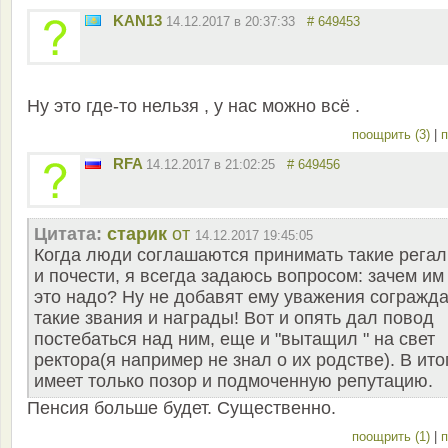
KAN13
14.12.2017 в 20:37:33
# 649453
Ну это где-то нельзя , у нас можно всё .
поощрить (3)
|
п
RFA
14.12.2017 в 21:02:25
# 649456
Цитата:
старик
от
14.12.2017 19:45:05
Когда люди соглашаются принимать такие рега
и почести, я всегда задаюсь вопросом: зачем им
это надо? Ну не добавят ему уважения согражд
такие звания и награды! Вот и опять дал повод
постебаться над ним, еще и "вытащил " на свет
ректора(я например не знал о их родстве). В ито
имеет только позор и подмоченную репутацию.
Пенсия больше будет. Существенно.
поощрить (1)
|
п