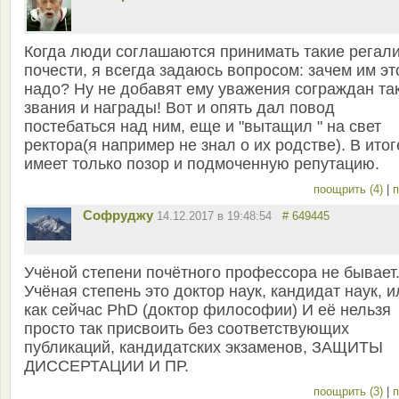
Когда люди соглашаются принимать такие регали
почести, я всегда задаюсь вопросом: зачем им эт
надо? Ну не добавят ему уважения сограждан та
звания и награды! Вот и опять дал повод
постебаться над ним, еще и "вытащил " на свет
ректора(я например не знал о их родстве). В итог
имеет только позор и подмоченную репутацию.
поощрить (4)
|
п
Софруджу
14.12.2017 в 19:48:54
# 649445
Учёной степени почётного профессора не бывает
Учёная степень это доктор наук, кандидат наук, и
как сейчас PhD (доктор философии) И её нельзя
просто так присвоить без соответствующих
публикаций, кандидатских экзаменов, ЗАЩИТЫ
ДИССЕРТАЦИИ И ПР.
поощрить (3)
|
п