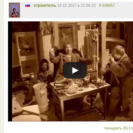
строитель
14.12.2017 в 21:04:23
# 649457
поощрить (6)
|
п