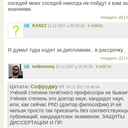
соседей моих соседей никогда не пойдут к вам за
знаниями.
поощрить (4)
|
п
KAN13
15.12.2017 в 00:53:26
# 649563
Я думал туда ходят за дипломами , в рассрочку .
поощрить (1)
|
п
toliktommy
15.12.2017 в 20:34:50
# 649716
Цитата:
Софруджу
от
14.12.2017 19:48:54
Учёной степени почётного профессора не бывает
Учёная степень это доктор наук, кандидат наук,
или, как сейчас PhD (доктор философии) И её
нельзя просто так присвоить без соответствующ
публикаций, кандидатских экзаменов, ЗАЩИТЫ
ДИССЕРТАЦИИ И ПР.