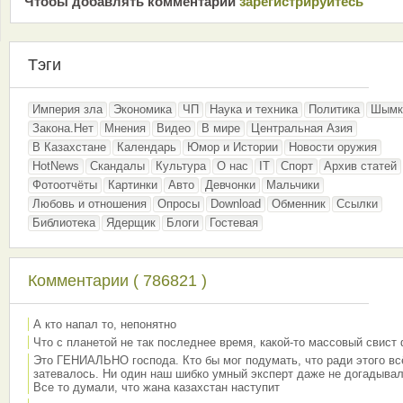
Чтобы добавлять комментарии
зарeгиcтрирyйтeсь
Тэги
Империя зла
Экономика
ЧП
Наука и техника
Политика
Шымк
Закона.Нет
Мнения
Видео
В мире
Центральная Азия
В Казахстане
Календарь
Юмор и Истории
Новости оружия
HotNews
Скандалы
Культура
О нас
IT
Спорт
Архив статей
Фотоотчёты
Картинки
Авто
Девчонки
Мальчики
Любовь и отношения
Опросы
Download
Обменник
Ссылки
Библиотека
Ядерщик
Блоги
Гостевая
Комментарии ( 786821 )
А кто напал то, непонятно
Что с планетой не так последнее время, какой-то массовый свист
Это ГЕНИАЛЬНО господа. Кто бы мог подумать, что ради этого вс
затевалось. Ни один наш шибко умный эксперт даже не догадывал
Все то думали, что жана казахстан наступит