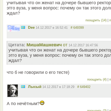
учитывая что он женат на дочере бывшего ректо
этго вуза, у меня вопрос: почему он так этого дол
ждал?
поощрить (14)
|
п
Dee
14.12.2017 в 16:52:41
# 649399
Цитата:
MишаМашкевич
от
14.12.2017 16:47:56
учитывая что он женат на дочере бывшего ректо
этго вуза, у меня вопрос: почему он так этого до
ждал?
что б не говорили о его тесте)
поощрить (4)
|
п
Лысый
14.12.2017 в 17:18:29
# 649402
А по нечётным?
поощрить (3)
|
п