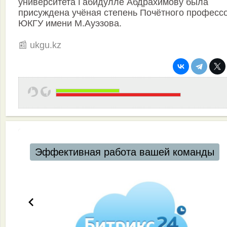
университета Габидулле Абдрахимову была
присуждена учёная степень Почётного професс
ЮКГУ имени М.Ауэзова.
⠀
📰 ukgu.kz
Эффективная работа вашей команды