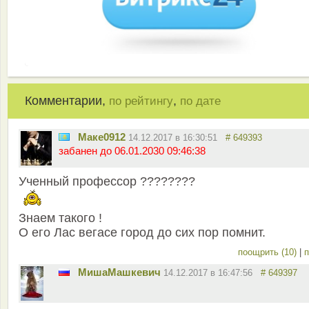
Комментарии,
,
по рейтингу
по дате
Маке0912
14.12.2017 в 16:30:51
# 649393
забанен до 06.01.2030 09:46:38
Ученный профессор ????????
Знаем такого !
О его Лас вегасе город до сих пор помнит.
поощрить (10)
|
п
MишаМашкевич
14.12.2017 в 16:47:56
# 649397