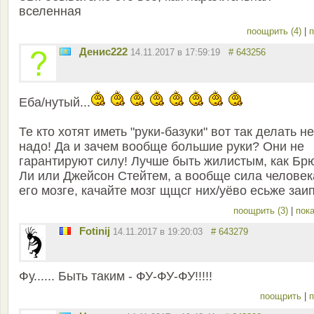
вселенная
поощрить (4)
|
п
Денис222
14.11.2017 в 17:59:19
# 643256
Еба/нутый...
Те кто хотят иметь "руки-базуки" вот так делать не
надо! Да и зачем вообще большие руки? Они не
гарантируют силу! Лучше быть жилистым, как Бр
Ли или Джейсон Стейтем, а вообще сила человек
его мозге, качайте мозг щщсг них/уёво есьже заи
поощрить (3)
|
пока
Fotinij
14.11.2017 в 19:20:03
# 643279
Фу...... Быть таким - ФУ-ФУ-ФУ!!!!!
поощрить
|
п