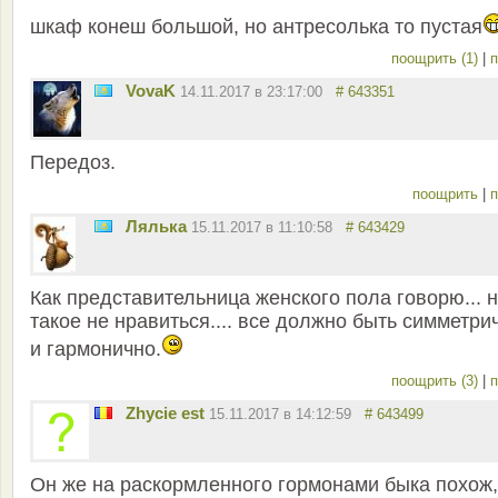
шкаф конеш большой, но антресолька то пустая
поощрить (1)
|
п
VovaK
14.11.2017 в 23:17:00
# 643351
Передоз.
поощрить
|
п
Лялька
15.11.2017 в 11:10:58
# 643429
Как представительница женского пола говорю... 
такое не нравиться.... все должно быть симметри
и гармонично.
поощрить (3)
|
п
Zhycie est
15.11.2017 в 14:12:59
# 643499
Он же на раскормленного гормонами быка похож,