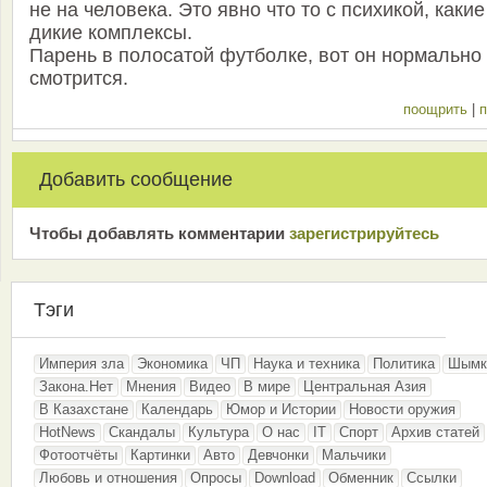
не на человека. Это явно что то с психикой, какие
дикие комплексы.
Парень в полосатой футболке, вот он нормально
смотрится.
поощрить
|
п
Добавить сообщение
Чтобы добавлять комментарии
зарeгиcтрирyйтeсь
Тэги
Империя зла
Экономика
ЧП
Наука и техника
Политика
Шымк
Закона.Нет
Мнения
Видео
В мире
Центральная Азия
В Казахстане
Календарь
Юмор и Истории
Новости оружия
HotNews
Скандалы
Культура
О нас
IT
Спорт
Архив статей
Фотоотчёты
Картинки
Авто
Девчонки
Мальчики
Любовь и отношения
Опросы
Download
Обменник
Ссылки