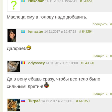
Николаz
14.11.2017 в 19:42:41
# 643290
Маслеца ему в голову надо добавить.
поощрить
|
п
lemaster
14.11.2017 в 19:47:13
# 643294
Далфаеб
поощрить
|
п
odysssey
14.11.2017 в 21:01:00
# 643320
Да в вену ебашь сразу, чтобы все тело было
сильным! Кретин!
поощрить
|
п
Тигра2
14.11.2017 в 23:13:16
# 643350