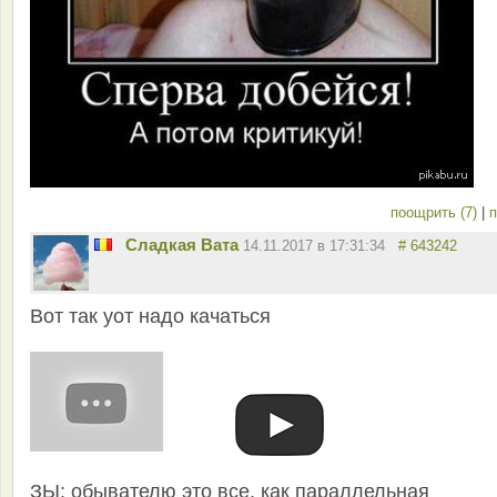
поощрить (7)
|
п
Сладкая Вата
14.11.2017 в 17:31:34
# 643242
Вот так уот надо качаться
ЗЫ: обывателю это все, как параллельная