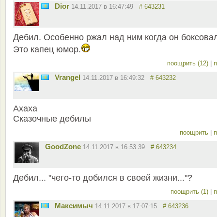
Dior
14.11.2017 в 16:47:49
# 643231
Дебил. Особенно ржал над ним когда он боксовал
Это капец юмор.
поощрить (12)
|
п
Vrangel
14.11.2017 в 16:49:32
# 643232
Ахаха
Сказочные дебилы
поощрить
|
п
GoodZone
14.11.2017 в 16:53:39
# 643234
Дебил... "чего-то добился в своей жизни..."?
поощрить (1)
|
п
Максимыч
14.11.2017 в 17:07:15
# 643236