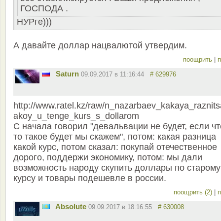
ГОСПОДА .
НУРге)))
А давайте доллар нацвалютой утвердим.
поощрить
|
п
Saturn
09.09.2017 в 11:16:44
# 629976
http://www.ratel.kz/raw/n_nazarbaev_kakaya_raznit
akoy_u_tenge_kurs_s_dollarom
С начала говорил "девальвации не будет, если чт
то такое будет мы скажем", потом: какая разница
какой курс, потом сказал: покупай отечественное
дорого, поддержи экономику, потом: мы дали
возможность народу скупить доллары по старому
курсу и товары подешевле в россии.
поощрить (2)
|
п
Absolute
09.09.2017 в 18:16:55
# 630008