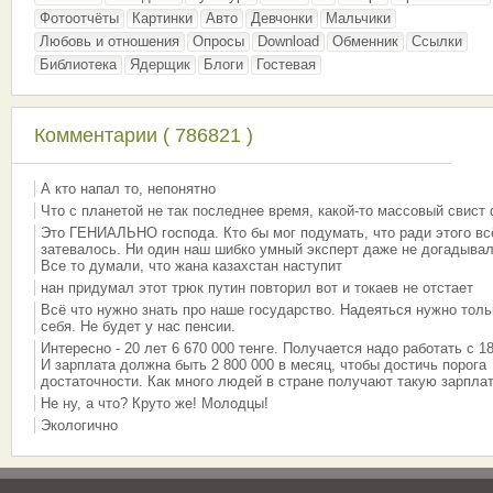
Фотоотчёты
Картинки
Авто
Девчонки
Мальчики
Любовь и отношения
Опросы
Download
Обменник
Ссылки
Библиотека
Ядерщик
Блоги
Гостевая
Комментарии ( 786821 )
А кто напал то, непонятно
Что с планетой не так последнее время, какой-то массовый свист
Это ГЕНИАЛЬНО господа. Кто бы мог подумать, что ради этого вс
затевалось. Ни один наш шибко умный эксперт даже не догадывал
Все то думали, что жана казахстан наступит
нан придумал этот трюк путин повторил вот и токаев не отстает
Всё что нужно знать про наше государство. Надеяться нужно толь
себя. Не будет у нас пенсии.
Интересно - 20 лет 6 670 000 тенге. Получается надо работать с 18
И зарплата должна быть 2 800 000 в месяц, чтобы достичь порога
достаточности. Как много людей в стране получают такую зарплат
Не ну, а что? Круто же! Молодцы!
Экологично