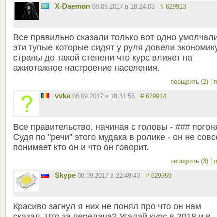
X-Daemon
08.09.2017 в 18:24:03
# 629913
Все правильно сказали только вот одно умолчали
эти тупые которые сидят у руля довели экономик
страны до такой степени что курс влияет на
ажиотажное настроение населения.
поощрить (2)
|
п
vvka
08.09.2017 в 18:31:55
# 629914
Все правительство, начиная с головы - ### погоня
Судя по "речи" этого мудака в ролике - он не сов
понимает кто он и что он говорит.
поощрить (3)
|
п
Skype
08.09.2017 в 22:49:43
# 629959
Красиво загнул я них не понял про что он нам
сказал. Что за передача? Угадай курс в 2018 и в