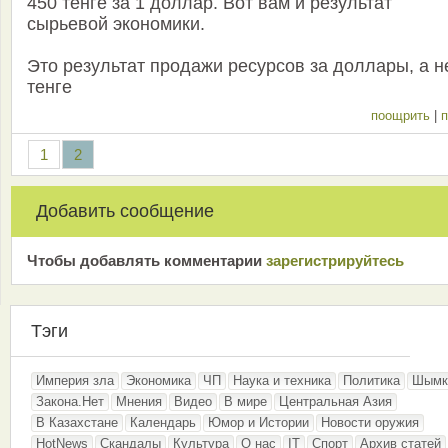
450 тенге за 1 доллар. Вот вам и результат
сырьевой экономики.
Это результат продажи ресурсов за доллары, а н
тенге
поощрить
|
п
1
2
Добавить сообщение
Чтобы добавлять комментарии
зарeгиcтрирyйтeсь
Тэги
Империя зла
Экономика
ЧП
Наука и техника
Политика
Шымк
Закона.Нет
Мнения
Видео
В мире
Центральная Азия
В Казахстане
Календарь
Юмор и Истории
Новости оружия
HotNews
Скандалы
Культура
О нас
IT
Спорт
Архив статей