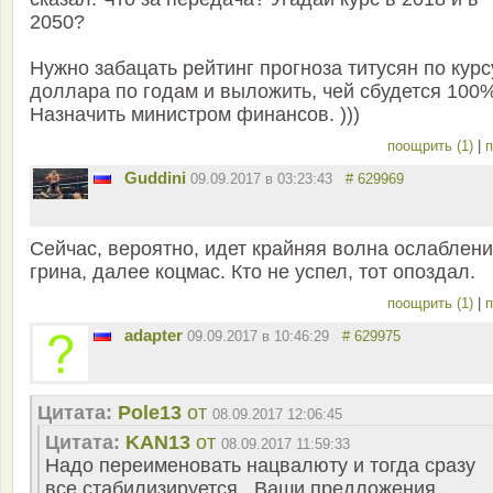
2050?
Нужно забацать рейтинг прогноза титусян по курс
доллара по годам и выложить, чей сбудется 100
Назначить министром финансов. )))
поощрить (1)
|
п
Guddini
09.09.2017 в 03:23:43
# 629969
Сейчас, вероятно, идет крайняя волна ослаблен
грина, далее коцмас. Кто не успел, тот опоздал.
поощрить (1)
|
п
adapter
09.09.2017 в 10:46:29
# 629975
Цитата:
Pole13
от
08.09.2017 12:06:45
Цитата:
KAN13
от
08.09.2017 11:59:33
Надо переименовать нацвалюту и тогда сразу
все стабилизируется . Ваши предложения ,