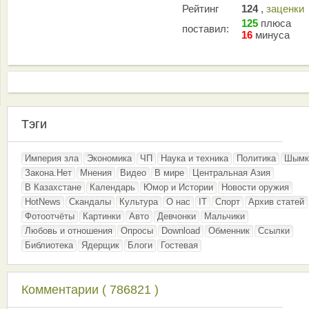
Рейтинг
124
,
заценки
125
плюса
поставил:
16
минуса
Тэги
Империя зла
Экономика
ЧП
Наука и техника
Политика
Шымк
Закона.Нет
Мнения
Видео
В мире
Центральная Азия
В Казахстане
Календарь
Юмор и Истории
Новости оружия
HotNews
Скандалы
Культура
О нас
IT
Спорт
Архив статей
Фотоотчёты
Картинки
Авто
Девчонки
Мальчики
Любовь и отношения
Опросы
Download
Обменник
Ссылки
Библиотека
Ядерщик
Блоги
Гостевая
Комментарии ( 786821 )