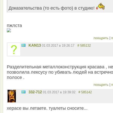
Доказательства (то есть фото) в студию!
пжлста
поощрить
|
п
KAN13
01.03.2017 в 19:26:17
# 585132
Разделительная металлоконструкция красава , н
позволила лексусу по убивать людей на встречн
полосе .
поощрить
|
п
332-712
01.03.2017 в 19:39:02
# 585142
херасе вы летаете. туалеты сносите...