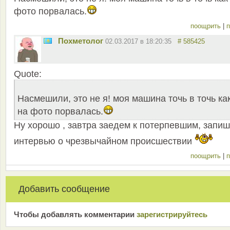
фото порвалась.
поощрить
|
п
Похметолог
02.03.2017 в 18:20:35
# 585425
Quote:
Насмешили, это не я! моя машина точь в точь ка
на фото порвалась.
Ну хорошо , завтра заедем к потерпевшим, запи
интервью о чрезвычайном происшествии
поощрить
|
п
Добавить сообщение
Чтобы добавлять комментарии
зарeгиcтрирyйтeсь