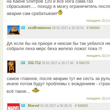
на Каене 5литров 120 и все нога сама газ
сбрасывает..... походу в мозгу ограничитель посл
аварии сам срабатывает
поощрить (1)
|
п
xxxBratanxxx
28.02.2017 в 16:33:52
# 584694
ДА если бы на приоре и нексии бы так уебался н
собрали леха мерс беха железо ложат пока !!!
поощрить (1)
|
п
332-712
28.02.2017 в 19:17:46
# 584725
самое главное, после аварии тут же сесть за руль
иначе потом будут проблемы с вождением - страх
всё такое...
поощрить (1)
|
п
Marvel
01.03.2017 в 00:28:31
# 584826