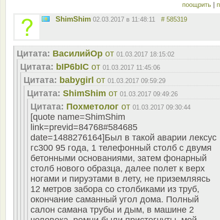
поощрить
|
п
ShimShim
02.03.2017 в 11:48:11
# 585319
Цитата:
ВасилийОр
от
01.03.2017 18:15:02
Цитата:
bIP6bIC
от
01.03.2017 11:45:06
Цитата:
babygirl
от
01.03.2017 09:59:29
Цитата:
ShimShim
от
01.03.2017 09:49:26
Цитата:
Похметолог
от
01.03.2017 09:30:44
[quote name=ShimShim
link=previd=84768#584685
date=1488276164]Был в такой аварии лексус
гс300 95 года, 1 телефонный столб с двумя
бетонными основаниями, затем фонарный
столб нового образца, далее полет к верх
ногами и пируэтами в лету, не приземляясь
12 метров забора со столбиками из труб,
окончание саманный угол дома. Полный
салон самана трубы и дым, в машине 2