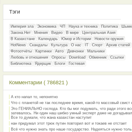
Тэги
Империя зла
Экономика
ЧП
Наука и техника
Политика
Шымк
Закона.Нет
Мнения
Видео
В мире
Центральная Азия
В Казахстане
Календарь
Юмор и Истории
Новости оружия
HotNews
Скандалы
Культура
О нас
IT
Спорт
Архив статей
Фотоотчёты
Картинки
Авто
Девчонки
Мальчики
Любовь и отношения
Опросы
Download
Обменник
Ссылки
Библиотека
Ядерщик
Блоги
Гостевая
Комментарии ( 786821 )
А кто напал то, непонятно
Что с планетой не так последнее время, какой-то массовый свист
Это ГЕНИАЛЬНО господа. Кто бы мог подумать, что ради этого вс
затевалось. Ни один наш шибко умный эксперт даже не догадывал
Все то думали, что жана казахстан наступит
нан придумал этот трюк путин повторил вот и токаев не отстает
Всё что нужно знать про наше государство. Надеяться нужно толь