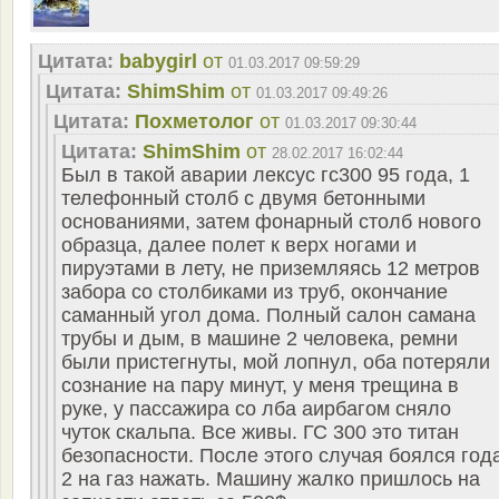
Цитата:
babygirl
от
01.03.2017 09:59:29
Цитата:
ShimShim
от
01.03.2017 09:49:26
Цитата:
Похметолог
от
01.03.2017 09:30:44
Цитата:
ShimShim
от
28.02.2017 16:02:44
Был в такой аварии лексус гс300 95 года, 1
телефонный столб с двумя бетонными
основаниями, затем фонарный столб нового
образца, далее полет к верх ногами и
пируэтами в лету, не приземляясь 12 метров
забора со столбиками из труб, окончание
саманный угол дома. Полный салон самана
трубы и дым, в машине 2 человека, ремни
были пристегнуты, мой лопнул, оба потеряли
сознание на пару минут, у меня трещина в
руке, у пассажира со лба аирбагом сняло
чуток скальпа. Все живы. ГС 300 это титан
безопасности. После этого случая боялся год
2 на газ нажать. Машину жалко пришлось на