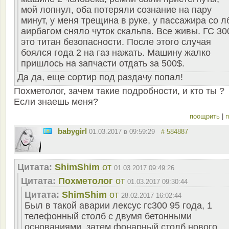
мой лопнул, оба потеряли сознание на пару
минут, у меня трещина в руке, у пассажира со л
аирбагом сняло чуток скальпа. Все живы. ГС 30
это титан безопасности. После этого случая
боялся года 2 на газ нажать. Машину жалко
пришлось на запчасти отдать за 500$.
Да да, еще сортир под раздачу попал!
Похметолог, зачем такие подробности, и кто ты ?
Если знаешь меня?
поощрить
|
п
babygirl
01.03.2017 в 09:59:29
# 584887
Цитата:
ShimShim
от
01.03.2017 09:49:26
Цитата:
Похметолог
от
01.03.2017 09:30:44
Цитата:
ShimShim
от
28.02.2017 16:02:44
Был в такой аварии лексус гс300 95 года, 1
телефонный столб с двумя бетонными
основаниями, затем фонарный столб нового