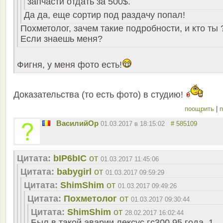
запчасти отдать за 500$.
Да да, еще сортир под раздачу попал!
Похметолог, зачем такие подробности, и кто ты 
Если знаешь меня?
Фигня, у меня фото есть!
Доказательства (то есть фото) в студию!
поощрить
|
п
ВасилийОр
01.03.2017 в 18:15:02
# 585109
Цитата:
bIP6bIC
от
01.03.2017 11:45:06
Цитата:
babygirl
от
01.03.2017 09:59:29
Цитата:
ShimShim
от
01.03.2017 09:49:26
Цитата:
Похметолог
от
01.03.2017 09:30:44
Цитата:
ShimShim
от
28.02.2017 16:02:44
Был в такой аварии лексус гс300 95 года, 1