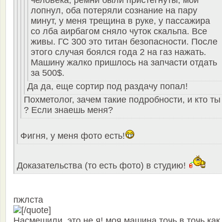
человека, ремни были пристегнуты, мой
лопнул, оба потеряли сознание на пару
минут, у меня трещина в руке, у пассажира
со лба аирбагом сняло чуток скальпа. Все
живы. ГС 300 это титан безопасности. После
этого случая боялся года 2 на газ нажать.
Машину жалко пришлось на запчасти отдать
за 500$.
Да да, еще сортир под раздачу попал!
Похметолог, зачем такие подробности, и кто ты
? Если знаешь меня?
Фигня, у меня фото есть!
Доказательства (то есть фото) в студию!
пжлста
[/quote]
Насмешили, это не я! моя машина точь в точь как