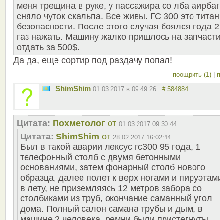
меня трещина в руке, у пассажира со лба аирба
сняло чуток скальпа. Все живы. ГС 300 это титан
безопасности. После этого случая боялся года 2
газ нажать. Машину жалко пришлось на запчаст
отдать за 500$.
Да да, еще сортир под раздачу попал!
поощрить (1)
|
п
ShimShim
01.03.2017 в 09:49:26
# 584884
Цитата:
Похметолог
от
01.03.2017 09:30:44
Цитата:
ShimShim
от
28.02.2017 16:02:44
Был в такой аварии лексус гс300 95 года, 1
телефонный столб с двумя бетонными
основаниями, затем фонарный столб нового
образца, далее полет к верх ногами и пируэтам
в лету, не приземляясь 12 метров забора со
столбиками из труб, окончание саманный угол
дома. Полный салон самана трубы и дым, в
машине 2 человека, ремни были пристегнуты,