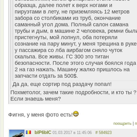
образца, далее полет к верх ногами и
пируэтами в лету, не приземляясь 12 метров
забора со столбиками из труб, окончание
саманный угол дома. Полный салон самана
трубы и дым, в машине 2 человека, ремни был
пристегнуты, мой лопнул, оба потеряли
сознание на пару минут, у меня трещина в руке
у пассажира со лба аирбагом сняло чуток
скальпа. Все живы. ГС 300 это титан
безопасности. После этого случая боялся года
2 на газ нажать. Машину жалко пришлось на
запчасти отдать за 500$.
Да да, еще сортир под раздачу попал!
Похметолог, зачем такие подробности, и кто ты ?
Если знаешь меня?
Фигня, у меня фото есть!
поощрить
|
п
bIP6bIC
01.03.2017 в 11:45:06
# 584923