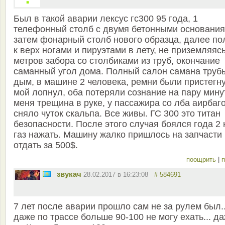
Был в такой аварии лексус гс300 95 года, 1
телефонный столб с двумя бетонными основания
затем фонарный столб нового образца, далее по
к верх ногами и пируэтами в лету, не приземляяс
метров забора со столбиками из труб, окончание
саманный угол дома. Полный салон самана труб
дым, в машине 2 человека, ремни были пристегн
мой лопнул, оба потеряли сознание на пару минут
меня трещина в руке, у пассажира со лба аирбаг
сняло чуток скальпа. Все живы. ГС 300 это титан
безопасности. После этого случая боялся года 2 
газ нажать. Машину жалко пришлось на запчасти
отдать за 500$.
поощрить
|
п
звукач
28.02.2017 в 16:23:08
# 584691
7 лет после аварии прошло сам не за рулем был..
даже по трассе больше 90-100 не могу ехать... д