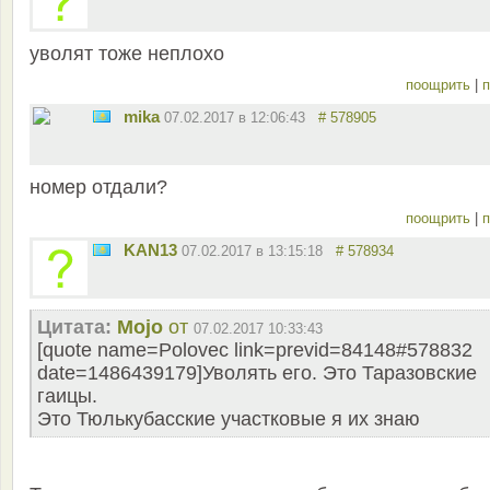
уволят тоже неплохо
поощрить
|
п
mika
07.02.2017 в 12:06:43
# 578905
номер отдали?
поощрить
|
п
KAN13
07.02.2017 в 13:15:18
# 578934
Цитата:
Mojo
от
07.02.2017 10:33:43
[quote name=Polovec link=previd=84148#578832
date=1486439179]Уволять его. Это Таразовские
гаицы.
Это Тюлькубасские участковые я их знаю