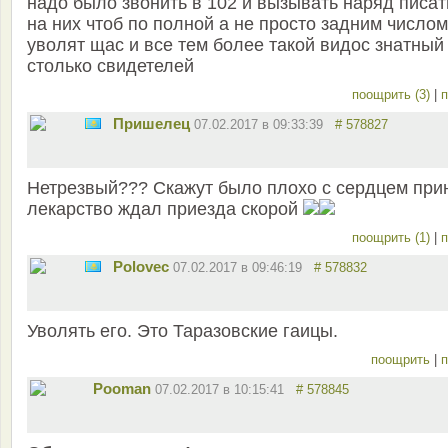
надо было звонить в 102 и вызывать наряд писат
на них чтоб по полной а не просто задним числом
уволят щас и все тем более такой видос знатный
столько свидетелей
поощрить (3)
|
п
Пришелец
07.02.2017 в 09:33:39
# 578827
Нетрезвый??? Скажут было плохо с сердцем при
лекарство ждал приезда скорой
поощрить (1)
|
п
Polovec
07.02.2017 в 09:46:19
# 578832
Уволять его. Это Таразовские гаицы.
поощрить
|
п
Pooman
07.02.2017 в 10:15:41
# 578845