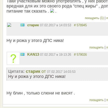
Таки участковым можно употреблять , у них рабо
вредная для их это своего рода "спец жиры" , доп
питание так сказать .
.
поощрить (1)
|
п
старик
07.02.2017 в 14:03:53
# 578945
Ну и рожа у этого ДПС ника!
поощрить
|
п
KAN13
07.02.2017 в 19:13:26
# 579026
Цитата:
старик
от
07.02.2017 14:03:53
Ну и рожа у этого ДПС ника!
Ну блин , только слюни не висят .
поощрить
|
п