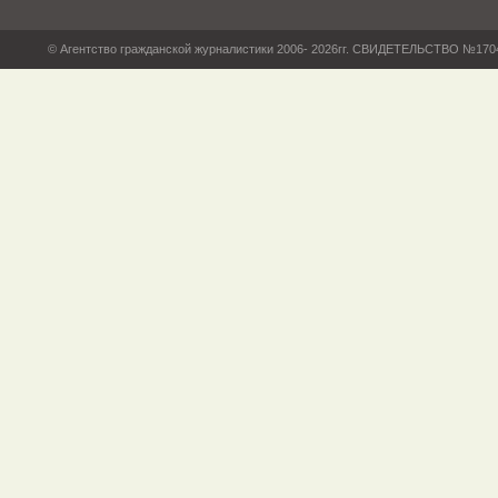
© Агентство гражданской журналистики 2006- 2026гг. СВИДЕТЕЛЬСТВО №17