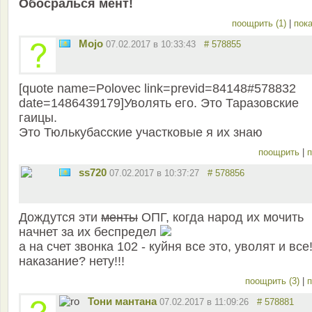
Обосралься мент!
поощрить (1)
|
пока
Mojo
07.02.2017 в 10:33:43
# 578855
[quote name=Polovec link=previd=84148#578832
date=1486439179]Уволять его. Это Таразовские
гаицы.
Это Тюлькубасские участковые я их знаю
поощрить
|
п
ss720
07.02.2017 в 10:37:27
# 578856
Дождутся эти
менты
ОПГ, когда народ их мочить
начнет за их беспредел
а на счет звонка 102 - куйня все это, уволят и все!
наказание? нету!!!
поощрить (3)
|
п
Тони мантана
07.02.2017 в 11:09:26
# 578881