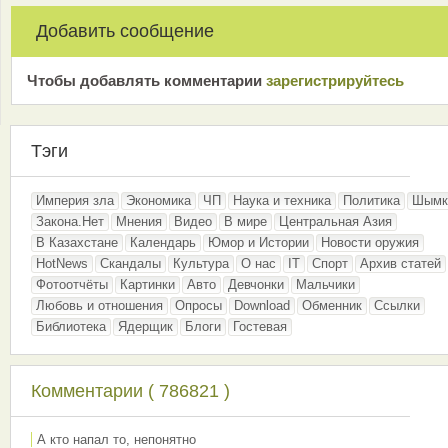
Добавить сообщение
Чтобы добавлять комментарии
зарeгиcтрирyйтeсь
Тэги
Империя зла
Экономика
ЧП
Наука и техника
Политика
Шымк
Закона.Нет
Мнения
Видео
В мире
Центральная Азия
В Казахстане
Календарь
Юмор и Истории
Новости оружия
HotNews
Скандалы
Культура
О нас
IT
Спорт
Архив статей
Фотоотчёты
Картинки
Авто
Девчонки
Мальчики
Любовь и отношения
Опросы
Download
Обменник
Ссылки
Библиотека
Ядерщик
Блоги
Гостевая
Комментарии ( 786821 )
А кто напал то, непонятно