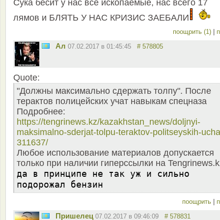
Сука бесит у нас все ископаемые, нас всего 17
лямов и БЛЯТЬ У НАС КРИЗИС ЗАЕБАЛИ
поощрить (1)
|
п
Ал
07.02.2017 в 01:45:45
# 578805
Quote:
"Должны максимально сдержать толпу". После
терактов полицейских учат навыкам спецназа
Подробнее:
https://tengrinews.kz/kazakhstan_news/doljnyi-
maksimalno-sderjat-tolpu-teraktov-politseyskih-ucha
311637/
Любое использование материалов допускается
только при наличии гиперссылки на Tengrinews.k
да в принципе не так уж и сильно
подорожал бензин
поощрить
|
п
Пришелец
07.02.2017 в 09:46:09
# 578831