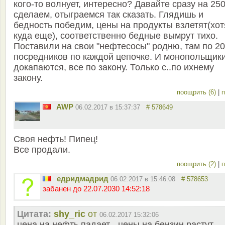
кого-то волнует, интересно? Давайте сразу на 25
сделаем, отыграемся так сказать. Глядишь и
бедность победим, цены на продукты взлетят(хот
куда еще), соответственно бедные вымрут тихо.
Поставили на свои "нефтесосы" родню, там по 20
посредников по каждой цепочке. И монопольщики
докапаются, все по закону. Только с..по ихнему
закону.
поощрить (6)
|
п
AWP
06.02.2017 в 15:37:37
# 578649
Своя нефть! Пипец!
Все продали.
поощрить (2)
|
п
едридмадрид
06.02.2017 в 15:46:08
# 578653
забанен до 22.07.2030 14:52:18
Цитата:
shy_ric
от
06.02.2017 15:32:06
цена на нефть падает - цены на бензин растут,