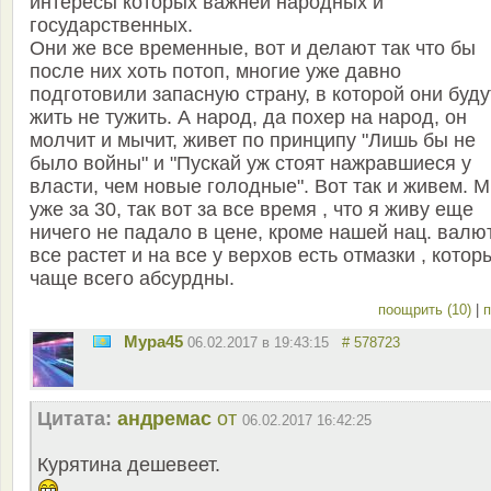
интересы которых важней народных и
государственных.
Они же все временные, вот и делают так что бы
после них хоть потоп, многие уже давно
подготовили запасную страну, в которой они буду
жить не тужить. А народ, да похер на народ, он
молчит и мычит, живет по принципу "Лишь бы не
было войны" и "Пускай уж стоят нажравшиеся у
власти, чем новые голодные". Вот так и живем. 
уже за 30, так вот за все время , что я живу еще
ничего не падало в цене, кроме нашей нац. валю
все растет и на все у верхов есть отмазки , котор
чаще всего абсурдны.
поощрить (10)
|
п
Мура45
06.02.2017 в 19:43:15
# 578723
Цитата:
андремас
от
06.02.2017 16:42:25
Курятина дешевеет.