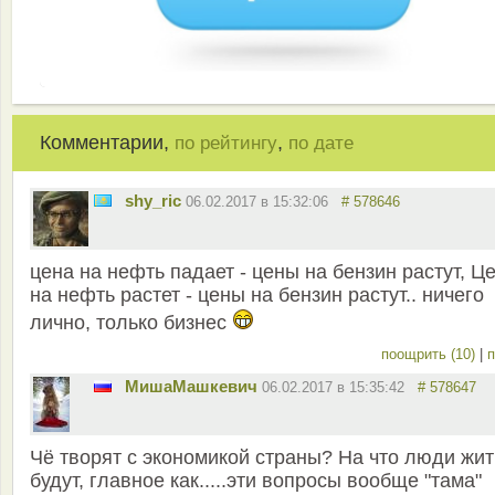
Комментарии,
,
по рейтингу
по дате
shy_ric
06.02.2017 в 15:32:06
# 578646
цена на нефть падает - цены на бензин растут, Ц
на нефть растет - цены на бензин растут.. ничего
лично, только бизнес
поощрить (10)
|
п
MишаМашкевич
06.02.2017 в 15:35:42
# 578647
Чё творят с экономикой страны? На что люди жит
будут, главное как.....эти вопросы вообще "тама"