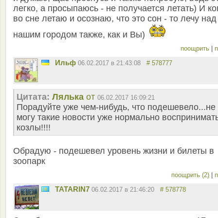
легко, а просыпаюсь - не получается летать) И ко
во сне летаю и осознаю, что это сон - то лечу над
нашим городом также, как и Вы)
поощрить
|
п
Ильф
06.02.2017 в 21:43:08
# 578777
Цитата:
Лялька
от
06.02.2017 16:09:21
Порадуйте уже чем-нибудь, что подешевело...не
могу такие новости уже нормально воспринимать.
козлы!!!!
Обрадую - подешевел уровень жизни и билеты в
зоопарк
поощрить (2)
|
п
TATARIN7
06.02.2017 в 21:46:20
# 578778