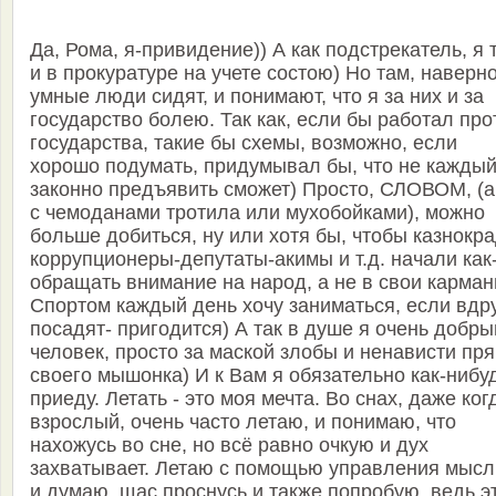
Да, Рома, я-привидение)) А как подстрекатель, я 
и в прокуратуре на учете состою) Но там, наверно
умные люди сидят, и понимают, что я за них и за
государство болею. Так как, если бы работал про
государства, такие бы схемы, возможно, если
хорошо подумать, придумывал бы, что не кажды
законно предъявить сможет) Просто, СЛОВОМ, (а
с чемоданами тротила или мухобойками), можно
больше добиться, ну или хотя бы, чтобы казнокр
коррупционеры-депутаты-акимы и т.д. начали как
обращать внимание на народ, а не в свои карман
Спортом каждый день хочу заниматься, если вдр
посадят- пригодится) А так в душе я очень добры
человек, просто за маской злобы и ненависти пря
своего мышонка) И к Вам я обязательно как-нибу
приеду. Летать - это моя мечта. Во снах, даже ког
взрослый, очень часто летаю, и понимаю, что
нахожусь во сне, но всё равно очкую и дух
захватывает. Летаю с помощью управления мыс
и думаю, щас проснусь и также попробую, ведь э