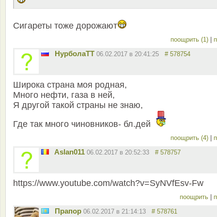
Сигареты тоже дорожают
поощрить (1)
|
п
НурболаТТ
06.02.2017 в 20:41:25
# 578754
Широка страна моя родная,
Много нефти, газа в ней,
Я другой такой страны не знаю,
Где так много чиновников- бл.дей
поощрить (4)
|
п
Aslan011
06.02.2017 в 20:52:33
# 578757
https://www.youtube.com/watch?v=SyNVfEsv-Fw
поощрить
|
п
Прапор
06.02.2017 в 21:14:13
# 578761