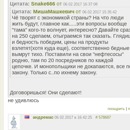
Цитата:
Snake666
от
06.02.2017 16:37:08
Цитата:
MишаМашкевич
от
06.02.2017 15:35:42
Чё творят с экономикой страны? На что люди
жить будут, главное как.....эти вопросы вообще
"тама" кого-то волнует, интересно? Давайте сра
на 250 сделаем, отыграемся так сказать. Гляди
и бедность победим, цены на продукты
взлетят(хотя куда еще), соответственно бедные
вымрут тихо. Поставили на свои "нефтесосы"
родню, там по 20 посредников по каждой
цепочке. И монопольщики не докапаются, все п
закону. Только с..по ихнему закону.
Договоришься! Они сделают!
не удивлюсь
поощрить
|
п
андремас
06.02.2017 в 16:42:25
# 578687