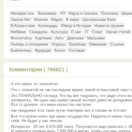
Империя зла
Экономика
ЧП
Наука и техника
Политика
Шымк
Закона.Нет
Мнения
Видео
В мире
Центральная Азия
В Казахстане
Календарь
Юмор и Истории
Новости оружия
HotNews
Скандалы
Культура
О нас
IT
Спорт
Архив статей
Фотоотчёты
Картинки
Авто
Девчонки
Мальчики
Любовь и отношения
Опросы
Download
Обменник
Ссылки
Библиотека
Ядерщик
Блоги
Гостевая
Комментарии ( 786821 )
А кто напал то, непонятно
Что с планетой не так последнее время, какой-то массовый свист
Это ГЕНИАЛЬНО господа. Кто бы мог подумать, что ради этого вс
затевалось. Ни один наш шибко умный эксперт даже не догадывал
Все то думали, что жана казахстан наступит
нан придумал этот трюк путин повторил вот и токаев не отстает
Всё что нужно знать про наше государство. Надеяться нужно толь
себя. Не будет у нас пенсии.
Интересно - 20 лет 6 670 000 тенге. Получается надо работать с 18
И зарплата должна быть 2 800 000 в месяц, чтобы достичь порога