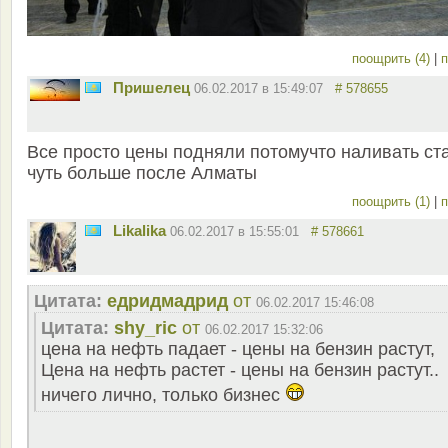
поощрить (4)
|
п
Пришелец
06.02.2017 в 15:49:07
# 578655
Все просто цены подняли потомучто наливать ст
чуть больше после Алматы
поощрить (1)
|
п
Likalika
06.02.2017 в 15:55:01
# 578661
Цитата:
едридмадрид
от
06.02.2017 15:46:08
Цитата:
shy_ric
от
06.02.2017 15:32:06
цена на нефть падает - цены на бензин растут,
Цена на нефть растет - цены на бензин растут..
ничего лично, только бизнес