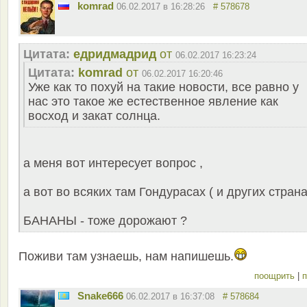
komrad
06.02.2017 в 16:28:26
# 578678
Цитата:
едридмадрид
от
06.02.2017 16:23:24
Цитата:
komrad
от
06.02.2017 16:20:46
Уже как то похуй на такие новости, все равно у
нас это такое же естественное явление как
восход и закат солнца.
а меня вот интересует вопрос ,
а вот во всяких там Гондурасах ( и других страна
БАНАНЫ - тоже дорожают ?
Поживи там узнаешь, нам напишешь.
поощрить
|
п
Snake666
06.02.2017 в 16:37:08
# 578684