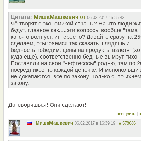
Цитата:
MишаМашкевич
от
06.02.2017 15:35:42
Чё творят с экономикой страны? На что люди жи
будут, главное как.....эти вопросы вообще "тама"
кого-то волнует, интересно? Давайте сразу на 25
сделаем, отыграемся так сказать. Глядишь и
бедность победим, цены на продукты взлетят(хо
куда еще), соответственно бедные вымрут тихо.
Поставили на свои "нефтесосы" родню, там по 2
посредников по каждой цепочке. И монопольщи
не докапаются, все по закону. Только с..по ихне
закону.
Договоришься! Они сделают!
поощрить
|
п
MишаМашкевич
06.02.2017 в 16:39:19
# 578686