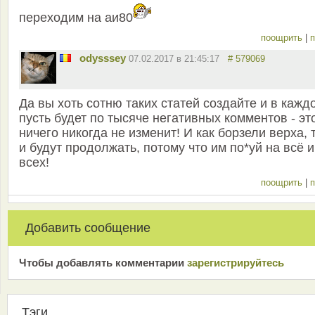
переходим на аи80
поощрить
|
п
odysssey
07.02.2017 в 21:45:17
# 579069
Да вы хоть сотню таких статей создайте и в кажд
пусть будет по тысяче негативных комментов - эт
ничего никогда не изменит! И как борзели верха, 
и будут продолжать, потому что им по*уй на всё и
всех!
поощрить
|
п
Добавить сообщение
Чтобы добавлять комментарии
зарeгиcтрирyйтeсь
Тэги