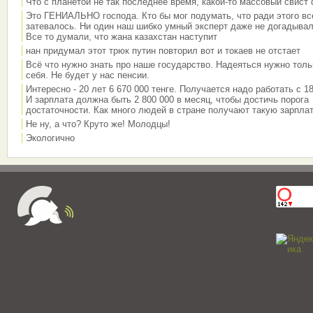
Что с планетой не так последнее время, какой-то массовый свист
Это ГЕНИАЛЬНО господа. Кто бы мог подумать, что ради этого вс
затевалось. Ни один наш шибко умный эксперт даже не догадывал
Все то думали, что жана казахстан наступит
нан придумал этот трюк путин повторил вот и токаев не отстает
Всё что нужно знать про наше государство. Надеяться нужно толь
себя. Не будет у нас пенсии.
Интересно - 20 лет 6 670 000 тенге. Получается надо работать с 18
И зарплата должна быть 2 800 000 в месяц, чтобы достичь порога
достаточности. Как много людей в стране получают такую зарплат
Не ну, а что? Круто же! Молодцы!
Экологично