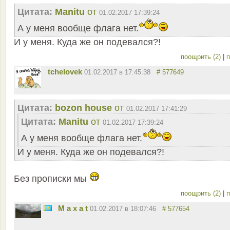
Цитата:
Manitu
от
01.02.2017 17:39:24
А у меня вообще флага нет.
И у меня. Куда же он подевался?!
поощрить (2)
|
п
tchelovek
01.02.2017 в 17:45:38
# 577649
Цитата:
bozon house
от
01.02.2017 17:41:29
Цитата:
Manitu
от
01.02.2017 17:39:24
А у меня вообще флага нет.
И у меня. Куда же он подевался?!
Без прописки мы
поощрить (2)
|
п
M a x a t
01.02.2017 в 18:07:46
# 577654