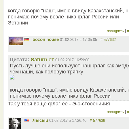
когда говорю "наш", имею ввиду Казахстанский, н
понимаю почему возле ника флаг России или
Эстонии
поощрить
|
п
bozon house
01.02.2017 в 17:05:05
# 577632
Цитата:
Saturn
от
01.02.2017 16:59:00
Пусть лучше они используют наш флаг как эмод
чем наши, как половую тряпку
когда говорю "наш", имею ввиду Казахстанский, 
понимаю почему возле ника флаг России
Так у тебя ваще флаг ее - Э-э-стооонииия
поощрить
|
п
Лысый
01.02.2017 в 17:26:40
# 577639