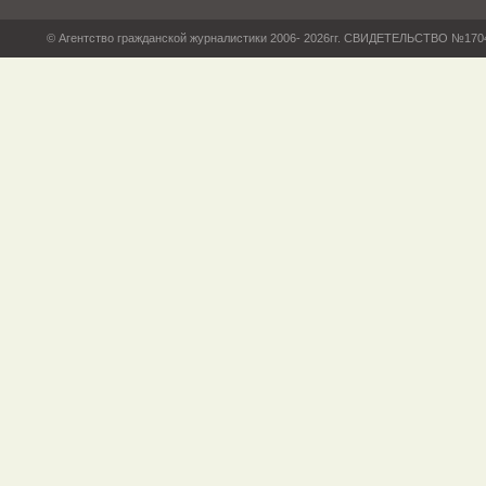
© Агентство гражданской журналистики 2006- 2026гг. СВИДЕТЕЛЬСТВО №17