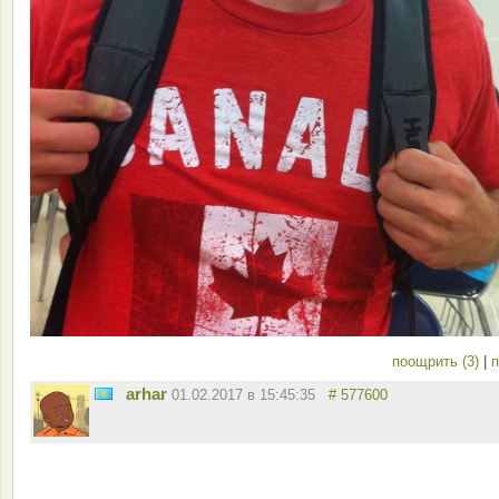
поощрить (3)
|
п
arhar
01.02.2017 в 15:45:35
# 577600