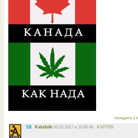
поощрить
|
п
Katafalk
02.02.2017 в 10:06:49
# 577755