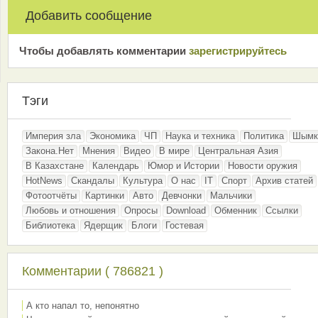
Добавить сообщение
Чтобы добавлять комментарии
зарeгиcтрирyйтeсь
Тэги
Империя зла
Экономика
ЧП
Наука и техника
Политика
Шымк
Закона.Нет
Мнения
Видео
В мире
Центральная Азия
В Казахстане
Календарь
Юмор и Истории
Новости оружия
HotNews
Скандалы
Культура
О нас
IT
Спорт
Архив статей
Фотоотчёты
Картинки
Авто
Девчонки
Мальчики
Любовь и отношения
Опросы
Download
Обменник
Ссылки
Библиотека
Ядерщик
Блоги
Гостевая
Комментарии ( 786821 )
А кто напал то, непонятно