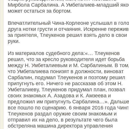
Мирбола Сарбалина. А Умбеталиев-младший як
может остаться за бортом.
Впечатлительный Чина-Корлеоне услышал в гол
друга нотки грусти и отчаяния. Искренне пережи
за приятеля, Тлеукенов решил взять дело в свои
руки.
Из материалов судебного дела:«… Тлеукенов
решил, что за кресло руководителя идет борьба
между Н. Умбеталиевым и М. Сарбалиным. В том
что Умбеталиева понизят в должности, виноват
Сарбалин, подумал Тлеукенов и поэтому решил
припугнуть его. Ничего не рассказав об этом Н.
Умбеталиеву, Тлеукенов придумал план, позвал
своих знакомых А. Азадова и К. Амзеева и
предложил им припугнуть Сарбалина…». Дальш
все пошло по сценарию. 6 января 2016 года Чинг
Тлеукенов раздал оружие своим знакомым и
отправил их на дело, в результате чего была
обстреляна машина директора управления