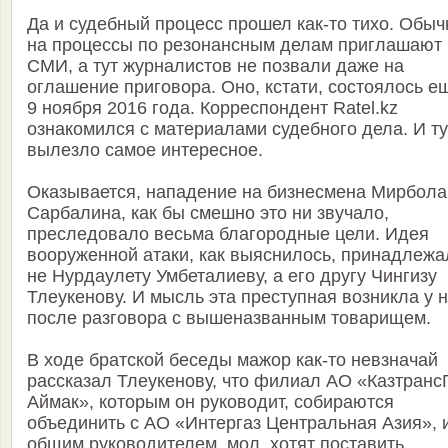
Да и судебный процесс прошел как-то тихо. Обыч
на процессы по резонансным делам приглашают
СМИ, а тут журналистов не позвали даже на
оглашение приговора. Оно, кстати, состоялось е
9 ноября 2016 года. Корреспондент Ratel.kz
ознакомился с материалами судебного дела. И ту
вылезло самое интересное.
Оказывается, нападение на бизнесмена Мирбола
Сарбалина, как бы смешно это ни звучало,
преследовало весьма благородные цели. Идея
вооруженной атаки, как выяснилось, принадлежа
не Нурдаулету Умбеталиеву, а его другу Чингизу
Тлеукенову. И мысль эта преступная возникла у 
после разговора с вышеназванным товарищем.
В ходе братской беседы мажор как-то невзначай
рассказал Тлеукенову, что филиал АО «Казтранс
Аймак», которым он руководит, собираются
объединить с АО «Интергаз Центральная Азия», 
общим руководителем, мол, хотят поставить