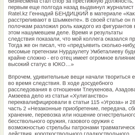
бизнесмена стал спор за престижную должность,
первым еще полгода назад выдвинул журналист
Ratel.kz Геннадий БЕНДИЦКИЙ в материале «Как
расстреливают в Шымкенте». В своей статье он 
полочкам разложил роль каждого из фигурантов 
этом нашумевшем деле. Время и результаты
следствия показали, что мой коллега оказался пр
Тогда же он писал, что «предъявить сколько-ниб
весомые претензии Нурдаулету Умбеталиеву буд
крайне сложно - его отец имеет огромное влияни
высокий статус в ЮКО…»
Впрочем, удивительные вещи начали твориться 
во время следствия. В ходе досудебного
расследования в отношении Тлеукенова, Азадов
Амзеева дело из статьи «Хулиганство»
переквалифицировали в статьи 115 «Угроза» и 2
часть 2 «Незаконные приобретение, передача, сб
хранение, перевозка или ношение огнестрельног
бесствольного оружия, газового оружия с
возможностью стрельбы патронами травматическ
действия, короткоствольного гладкоствольного