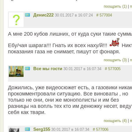
поощрить (1)
|
п
Денис222
30.01.2017 в 16:07:24
# 577004
А мне 200 кубов лишних, от куда суки такие сумм
Ебу/чая шарага!!! Гнать их всех наху/й!!!
Ник
показания газа не снимает, пишут от фонаря.
поощрить (3)
|
п
Все мы гости
30.01.2017 в 16:07:34
# 577005
Дожились, уже видеосюжет есть, а газовики никак
прокомментровали ситуацию. Все виноваты , но
только не они, они же монополисты и им без
разницы на вопль тех кто им денюжку несет, веду
себя как твари.
поощрить (4)
|
п
Serg155
30.01.2017 в 16:07:34
# 577006