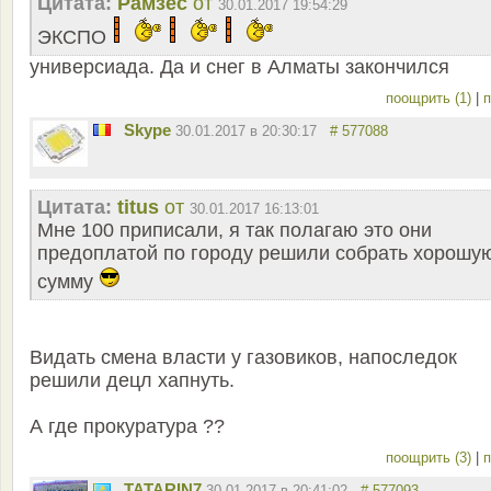
Цитата:
Рамзес
от
30.01.2017 19:54:29
ЭКСПО
универсиада. Да и снег в Алматы закончился
поощрить (1)
|
п
Skype
30.01.2017 в 20:30:17
# 577088
Цитата:
titus
от
30.01.2017 16:13:01
Мне 100 приписали, я так полагаю это они
предоплатой по городу решили собрать хорошу
сумму
Видать смена власти у газовиков, напоследок
решили децл хапнуть.
А где прокуратура ??
поощрить (3)
|
п
TATARIN7
30.01.2017 в 20:41:02
# 577093