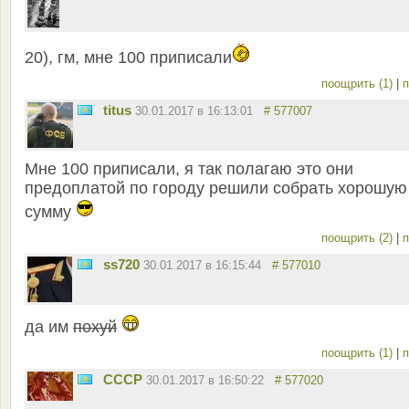
20), гм, мне 100 приписали
поощрить (1)
|
п
titus
30.01.2017 в 16:13:01
# 577007
Мне 100 приписали, я так полагаю это они
предоплатой по городу решили собрать хорошую
сумму
поощрить (2)
|
п
ss720
30.01.2017 в 16:15:44
# 577010
да им
похуй
поощрить (1)
|
п
СССР
30.01.2017 в 16:50:22
# 577020