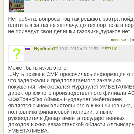
Нет ребята, вопросы тэц так решают, завтра пойд
платить а за газ не заплачу, до тех пор пока в но
не приведут свои делишки газовики,дураков нет
поощрить
|
п
НурболаТТ
30.01.2017 в 21:21:53
# 577110
Может быть из-за этого:
...Чуть позже в СМИ просочилась информация о т
что задержали и предполагаемого заказчика
покушения. Им оказался Нурдаулет УМБЕТАЛИЕ
директор южного производственного филиала А
«КазТрансГаз Аймак».Нурдаулет Умбеталиев
является сыном влиятельного в ЮКО чиновника,
полковника финансовой полиции, а ныне
руководителя Департамента государственных
доходов Южно-Казахстанской области Алтынсар
УМБЕТАЛИЕВА.