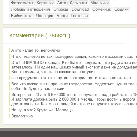
Фотоотчёты
Картинки
Авто
Девчонки
Мальчики
Любовь и отношения
Опросы
Download
Обменник
Ссылки
Библиотека
Ядерщик
Блоги
Гостевая
Комментарии ( 786821 )
А кто напал то, непонятно
Что с планетой не так последнее время, какой-то массовый свист
Это ГЕНИАЛЬНО господа. Кто бы мог подумать, что ради этого вс
затевалось. Ни один наш шибко умный эксперт даже не догадывал
Все то думали, что жана казахстан наступит
нан придумал этот трюк путин повторил вот и токаев не отстает
Всё что нужно знать про наше государство. Надеяться нужно толь
себя. Не будет у нас пенсии.
Интересно - 20 лет 6 670 000 тенге. Получается надо работать с 18
И зарплата должна быть 2 800 000 в месяц, чтобы достичь порога
достаточности. Как много людей в стране получают такую зарплат
Не ну, а что? Круто же! Молодцы!
Экологично