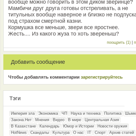
вообще можно говорить в этом диком зверинце?
Мамбичи друг друга готовы отстреливать, а не
титульных вообще наверное и близко не подпуск
под страхом смертной казни.
Кормушка все меньше, звери все яростнее.
Жесть.... Из какого жуза то хоть звереныш?
поощрить (1)
|
п
Добавить сообщение
Чтобы добавлять комментарии
зарeгиcтрирyйтeсь
Тэги
Империя зла
Экономика
ЧП
Наука и техника
Политика
Шымк
Закона.Нет
Мнения
Видео
В мире
Центральная Азия
В Казахстане
Календарь
Юмор и Истории
Новости оружия
HotNews
Скандалы
Культура
О нас
IT
Спорт
Архив статей