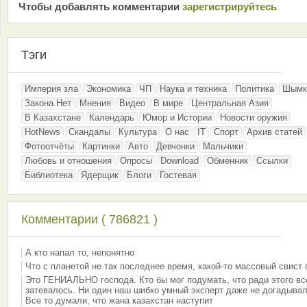
Чтобы добавлять комментарии
зарeгиcтрирyйтeсь
Тэги
Империя зла
Экономика
ЧП
Наука и техника
Политика
Шымк
Закона.Нет
Мнения
Видео
В мире
Центральная Азия
В Казахстане
Календарь
Юмор и Истории
Новости оружия
HotNews
Скандалы
Культура
О нас
IT
Спорт
Архив статей
Фотоотчёты
Картинки
Авто
Девчонки
Мальчики
Любовь и отношения
Опросы
Download
Обменник
Ссылки
Библиотека
Ядерщик
Блоги
Гостевая
Комментарии ( 786821 )
А кто напал то, непонятно
Что с планетой не так последнее время, какой-то массовый свист
Это ГЕНИАЛЬНО господа. Кто бы мог подумать, что ради этого вс
затевалось. Ни один наш шибко умный эксперт даже не догадывал
Все то думали, что жана казахстан наступит