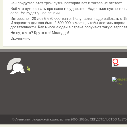
нан придумал этот трюк путин повторил вот и токаев не отстает
Всё что нужно знать про наше государство. Надеяться нужно толь
себя. Не будет у нас пенсии.
Интересно - 20 лет 6 670 000 тенге. Получается надо работать с 18
И зарплата должна быть 2 800 000 в месяц, чтобы достичь порога
достаточности. Как много людей в стране получают такую зарплат
Не ну, а что? Круто же! Молодцы!
Экологично
© Агентство гражданской журналистики 2006- 2026гг. СВИДЕТЕЛЬСТВО №17