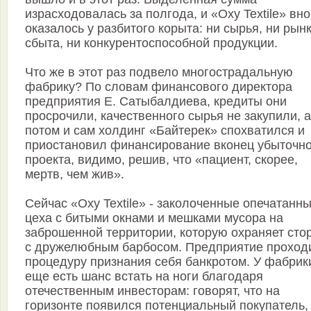
израсходовалась за полгода, и «Oxy Textile» вн
оказалось у разбитого корыта: ни сырья, ни рын
сбыта, ни конкурентоспособной продукции.
Что же в этот раз подвело многострадальную
фабрику? По словам финансового директора
предприятия Е. Сатыбалдиева, кредиты они
просрочили, качественного сырья не закупили, а
потом и сам холдинг «Байтерек» спохватился и
приостановил финансирование вконец убыточно
проекта, видимо, решив, что «пациент, скорее,
мертв, чем жив».
Сейчас «Oxy Textile» - заколоченные опечатанн
цеха с битыми окнами и мешками мусора на
заброшенной территории, которую охраняет сто
с дружелюбным барбосом. Предприятие проход
процедуру признания себя банкротом. У фабрик
еще есть шанс встать на ноги благодаря
отечественным инвесторам: говорят, что на
горизонте появился потенциальный покупатель,