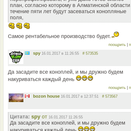
план, согласно которому в Алматинской области
течение пяти лет будут засеваться конопляные
поля,
Самое рентабельное производство будет.
поощрить
|
п
spy
16.01.2017 в 11:26:55
# 573535
Да засадите все коноплей, и мы дружно будем
накуриваться каждый день
поощрить
|
п
bozon house
16.01.2017 в 12:37:51
# 573567
Цитата:
spy
от
16.01.2017 11:26:55
Да засадите все коноплей, и мы дружно будем
накуриваться каждый день