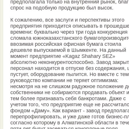
предполагала только на внутренний рынок, благ
спрос на подобную продукцию был высок.
К сожалению, все заслуги и перспективы этого
предприятия приходится описывать в прошедш
времени: буквально через три года конкуренция
сломала южноказахстанского бумагопроизводит
ввозимая российская офисная бумага стоила
дешевле выпускаемой в Шымкенте. На данный
момент предприятие «Kagaz Shahary SEZ»
абсолютно неконкурентоспособно. Завод закрыт
персонал находится в отпуске без содержания, 
пустует, оборудование пылится. Но вместе с тем
руководство компании не теряет оптимизма:
несмотря на не слишком радужное положение д
собственники не собираются продавать объект и
тем более признавать себя банкротами. Даже с
учетом того, что предприятие еще не рассчитало
фондом «Даму». Как вариант - завод предполаг
перепрофилировать, и уже даже готов бизнес-п
согласно которому в Алматинской области в теч
пяти лет будут засеваться конопляные поля,