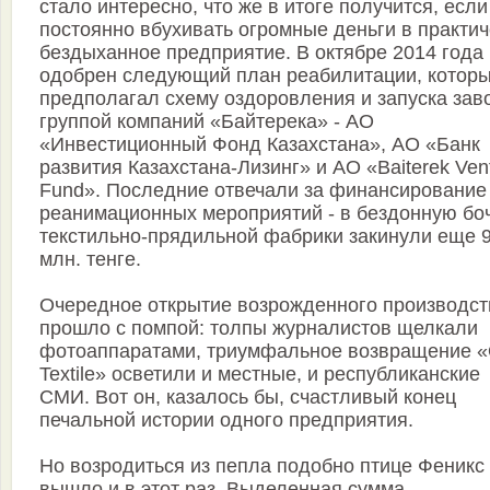
стало интересно, что же в итоге получится, если
постоянно вбухивать огромные деньги в практич
бездыханное предприятие. В октябре 2014 года
одобрен следующий план реабилитации, котор
предполагал схему оздоровления и запуска зав
группой компаний «Байтерека» - АО
«Инвестиционный Фонд Казахстана», АО «Банк
развития Казахстана-Лизинг» и АО «Baiterek Ven
Fund». Последние отвечали за финансирование
реанимационных мероприятий - в бездонную бо
текстильно-прядильной фабрики закинули еще 9
млн. тенге.
Очередное открытие возрожденного производст
прошло с помпой: толпы журналистов щелкали
фотоаппаратами, триумфальное возвращение 
Textile» осветили и местные, и республиканские
СМИ. Вот он, казалось бы, счастливый конец
печальной истории одного предприятия.
Но возродиться из пепла подобно птице Феникс
вышло и в этот раз. Выделенная сумма