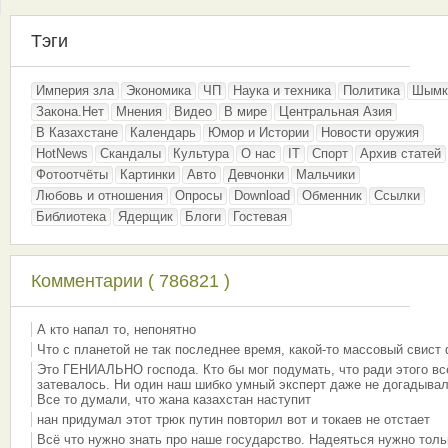
Тэги
Империя зла
Экономика
ЧП
Наука и техника
Политика
Шымк
Закона.Нет
Мнения
Видео
В мире
Центральная Азия
В Казахстане
Календарь
Юмор и Истории
Новости оружия
HotNews
Скандалы
Культура
О нас
IT
Спорт
Архив статей
Фотоотчёты
Картинки
Авто
Девчонки
Мальчики
Любовь и отношения
Опросы
Download
Обменник
Ссылки
Библиотека
Ядерщик
Блоги
Гостевая
Комментарии ( 786821 )
А кто напал то, непонятно
Что с планетой не так последнее время, какой-то массовый свист
Это ГЕНИАЛЬНО господа. Кто бы мог подумать, что ради этого вс
затевалось. Ни один наш шибко умный эксперт даже не догадывал
Все то думали, что жана казахстан наступит
нан придумал этот трюк путин повторил вот и токаев не отстает
Всё что нужно знать про наше государство. Надеяться нужно толь