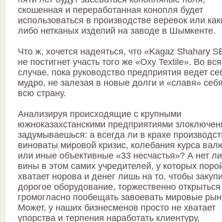
скошенная и переработанная конопля будет
использоваться в производстве веревок или как
либо нетканых изделий на заводе в Шымкенте.
Что ж, хочется надеяться, что «Kagaz Shahary S
не постигнет участь того же «Oxy Textile». Во вс
случае, пока руководство предприятия ведет се
мудро, не залезая в новые долги и «славя» себ
всю страну.
Анализируя происходящие с крупными
южноказахстанскими предприятиями злоключен
задумываешься: а всегда ли в крахе производст
виноваты мировой кризис, колебания курса вал
или иные объективные «33 несчастья»? А нет ли
вины в этом самих учредителей, у которых поро
хватает норова и денег лишь на то, чтобы закуп
дорогое оборудование, торжественно открыться
громогласно пообещать завоевать мировые рын
Может, у наших бизнесменов просто не хватает
упорства и терпения наработать клиентуру,