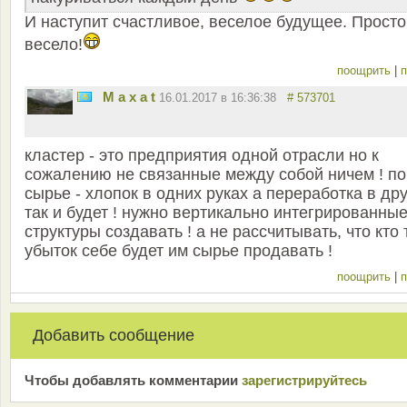
И наступит счастливое, веселое будущее. Просто
весело!
поощрить
|
п
M a x a t
16.01.2017 в 16:36:38
# 573701
кластер - это предприятия одной отрасли но к
сожалению не связанные между собой ничем ! по
сырье - хлопок в одних руках а переработка в др
так и будет ! нужно вертикально интегрированны
структуры создавать ! а не рассчитывать, что кто 
убыток себе будет им сырье продавать !
поощрить
|
п
Добавить сообщение
Чтобы добавлять комментарии
зарeгиcтрирyйтeсь