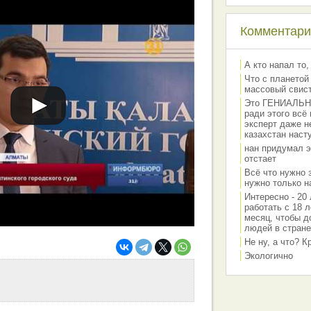
Комментарии
А кто напал то,
Что с планетой
массовый свис
Это ГЕНИАЛЬНО 
ради этого всё
эксперт даже н
казахстан наст
нан придумал э
отстает
Всё что нужно 
нужно только на
Интересно - 20 
работать с 18 л
месяц, чтобы д
людей в стране
Не ну, а что? 
Экологично