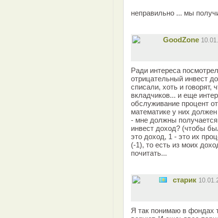
неправильно ... мы получи
GoodZone
10.01
Ради интереса посмотрел
отрицательный инвест дох
списали, хоть и говорят, 
вкладчиков... и еще инте
обслуживание процент от
математике у них должен
- мне должны получается
инвест доход? (чтобы бы
это доход, 1 - это их пр
(-1), то есть из моих дохо
почитать...
старик
10.01
Я так понимаю в фондах 