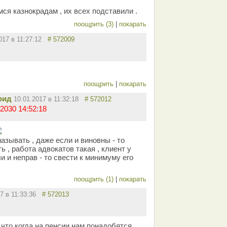
ся казнокрадам , их всех подставили .
поощрить (3)
|
покарать
2017 в 11:27:12
# 572009
поощрить
|
покарать
рид
10.01.2017 в 11:32:18
# 572012
2030 14:52:18
мазывать , даже если и виновны - то
 , работа адвокатов такая , клиент у
и и неправ - то свести к минимуму его
поощрить (1)
|
покарать
17 в 11:33:36
# 572013
 что когда на пенсии нам понадобятся