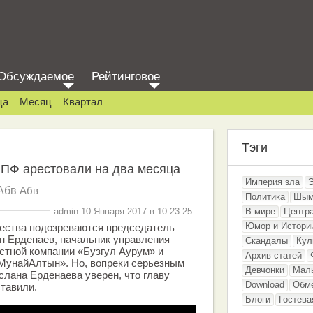
Обсуждаемое
Рейтинговое
ца
Месяц
Квартал
Тэги
ПФ арестовали на два месяца
Империя зла
Абв
Абв
Политика
Шым
admin 10 Января 2017 в 10:23:25
В мире
Центр
Юмор и Истори
щества подозреваются председатель
н Ерденаев, начальник управления
Скандалы
Кул
стной компании «Бузгул Аурум» и
Архив статей
МунайАлтын». Но, вопреки серьезным
Девчонки
Мал
слана Ерденаева уверен, что главу
Download
Обм
тавили.
Блоги
Гостева