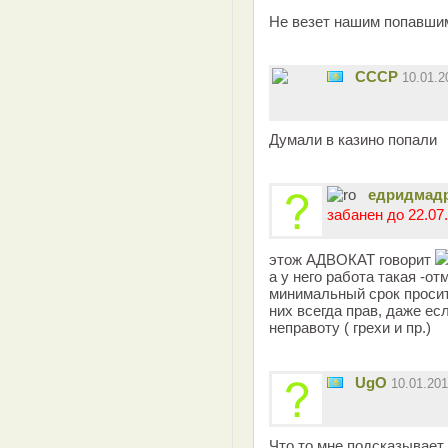
Не везет нашим попавшим
СССР
10.01.
Думали в казино попали
едридмад
забанен до 22.07.
этож АДВОКАТ говорит
а у него работа такая -от
минимальный срок просить
них всегда прав, даже есл
неправоту ( грехи и пр.)
UgO
10.01.20
Что то мне подсказывает,