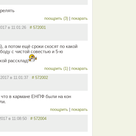
трелять
поощрить (3)
|
покарать
2017 в 11:01:26
# 572001
), а потом ещё сроки скосят по какой
боду с чистой совестью и 5-ю
хой рассклад!
поощрить (1)
|
покарать
.2017 в 11:01:37
# 572002
, что в кармане ЕНПФ были на кон
ли.
поощрить
|
покарать
2017 в 11:08:50
# 572004