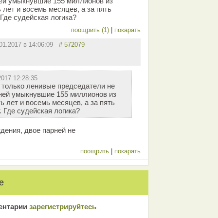
ней умыкнувшие 155 миллионов из
 лет и восемь месяцев, а за пять
 Где судейская логика?
поощрить (1)
|
покарать
.01.2017 в 14:06:09
# 572079
2017 12:28:35
 только ленивые председатели не
рней умыкнувшие 155 миллионов из
ь лет и восемь месяцев, а за пять
 Где судейская логика?
дения, двое парней не
поощрить
|
покарать
е
ентарии
зарeгиcтрирyйтeсь