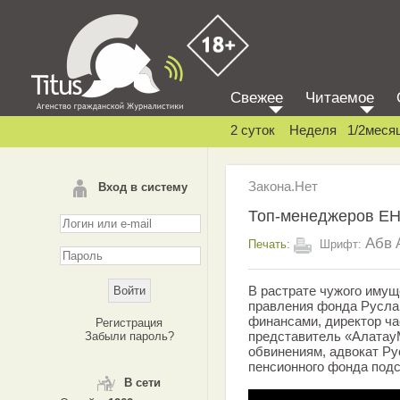
Свежее
Читаемое
2 суток
Неделя
1/2меся
Закона.Нет
Вход в систему
Топ-менеджеров ЕН
Абв
Печать:
Шрифт:
В растрате чужого иму
правления фонда Русла
финансами, директор ча
Регистрация
представитель «Алатау
Забыли пароль?
обвинениям, адвокат Ру
пенсионного фонда подс
В сети