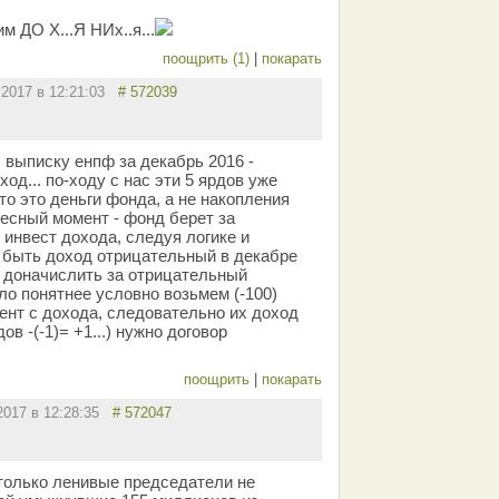
м ДО Х...Я НИх..я...
поощрить (1)
|
покарать
.2017 в 12:21:03
# 572039
 выписку енпф за декабрь 2016 -
од... по-ходу с нас эти 5 ярдов уже
что это деньги фонда, а не накопления
ресный момент - фонд берет за
 инвест дохода, следуя логике и
 быть доход отрицательный в декабре
 доначислить за отрицательный
ло понятнее условно возьмем (-100)
оцент с дохода, следовательно их доход
дов -(-1)= +1...) нужно договор
поощрить
|
покарать
.2017 в 12:28:35
# 572047
только ленивые председатели не