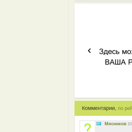
Комментарии,
по ре
Мясников
10