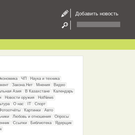
Добавить новость
Экономика
ЧП
Наука и техника
кент
Закона.Нет
Мнения
Видео
альная Азия
В Казахстане
Календарь
и
Новости оружия
HotNews
ьтура
О нас
IT
Спорт
Фотоотчёты
Картинки
Авто
ьчики
Любовь и отношения
Опросы
енник
Ссылки
Библиотека
Ядерщик
я