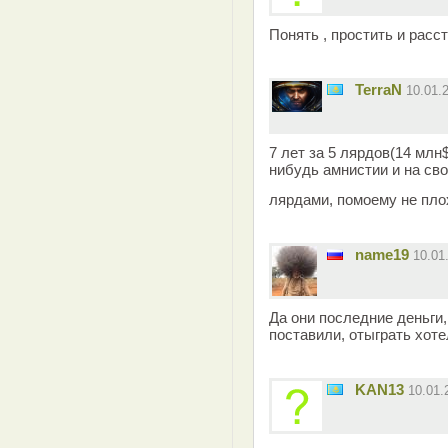
Понять , простить и расс
TerraN
10.01.
7 лет за 5 лярдов(14 млн$
нибудь амнистии и на сво
лярдами, помоему не пло
name19
10.01
Да они последние деньги
поставили, отыграть хоте
KAN13
10.01.