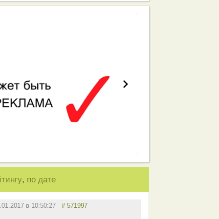
,
йтингу
по дате
.01.2017 в 10:50:27
# 571997