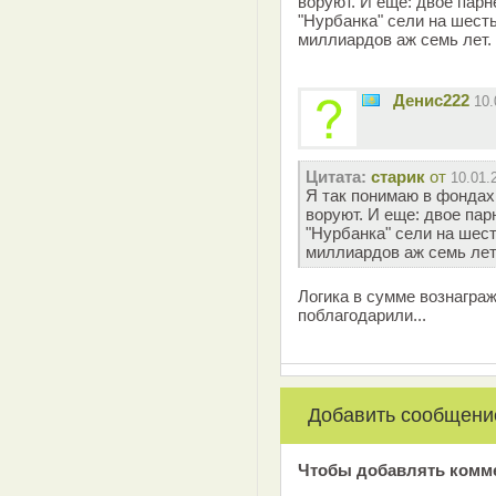
воруют. И еще: двое пар
"Нурбанка" сели на шесть
миллиардов аж семь лет.
Денис222
10
Цитата:
старик
от
10.01.
Я так понимаю в фондах
воруют. И еще: двое па
"Нурбанка" сели на шест
миллиардов аж семь лет.
Логика в сумме вознаграж
поблагодарили...
Добавить сообщени
Чтобы добавлять комм