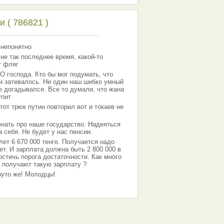
 ( 786821 )
 непонятно
 не так последнее время, какой-то
т фляг
господа. Кто бы мог подумать, что
 и затевалось. Ни один наш шибко умный
е догадывался. Все то думали, что жана
упит
тот трюк путин повторил вот и токаев не
знать про наше государство. Надеяться
 себя. Не будет у нас пенсии.
лет 6 670 000 тенге. Получается надо
ет. И зарплата должна быть 2 800 000 в
остичь порога достаточности. Как много
 получают такую зарплату ?
Круто же! Молодцы!