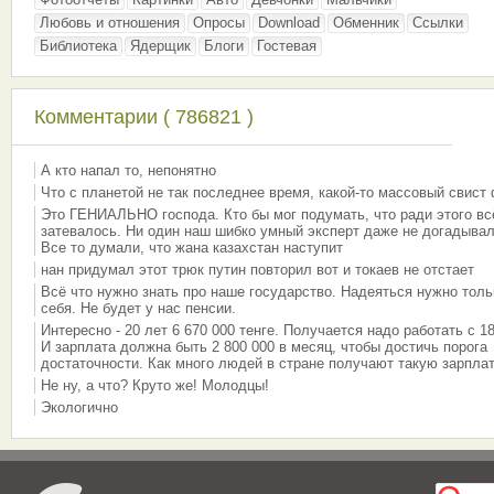
Любовь и отношения
Опросы
Download
Обменник
Ссылки
Библиотека
Ядерщик
Блоги
Гостевая
Комментарии ( 786821 )
А кто напал то, непонятно
Что с планетой не так последнее время, какой-то массовый свист
Это ГЕНИАЛЬНО господа. Кто бы мог подумать, что ради этого вс
затевалось. Ни один наш шибко умный эксперт даже не догадывал
Все то думали, что жана казахстан наступит
нан придумал этот трюк путин повторил вот и токаев не отстает
Всё что нужно знать про наше государство. Надеяться нужно толь
себя. Не будет у нас пенсии.
Интересно - 20 лет 6 670 000 тенге. Получается надо работать с 18
И зарплата должна быть 2 800 000 в месяц, чтобы достичь порога
достаточности. Как много людей в стране получают такую зарплат
Не ну, а что? Круто же! Молодцы!
Экологично