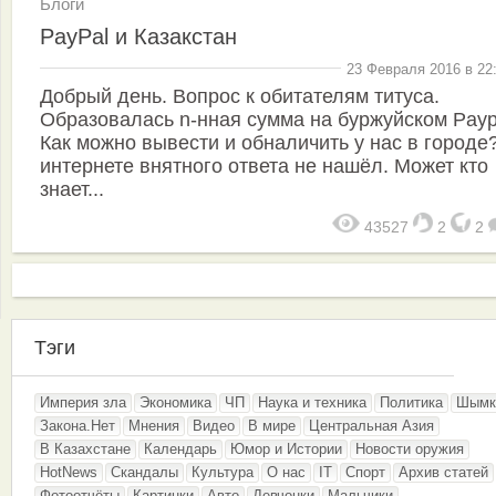
Блоги
PayPal и Казакстан
23 Февраля 2016 в 22
Добрый день. Вопрос к обитателям титуса.
Образовалась n-нная сумма на буржуйском Payp
Как можно вывести и обналичить у нас в городе
интернете внятного ответа не нашёл. Может кто
знает...
43527
2
2
Тэги
Империя зла
Экономика
ЧП
Наука и техника
Политика
Шымк
Закона.Нет
Мнения
Видео
В мире
Центральная Азия
В Казахстане
Календарь
Юмор и Истории
Новости оружия
HotNews
Скандалы
Культура
О нас
IT
Спорт
Архив статей
Фотоотчёты
Картинки
Авто
Девчонки
Мальчики