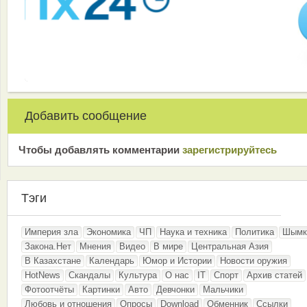
Добавить сообщение
Чтобы добавлять комментарии
зарeгиcтрирyйтeсь
Тэги
Империя зла
Экономика
ЧП
Наука и техника
Политика
Шымк
Закона.Нет
Мнения
Видео
В мире
Центральная Азия
В Казахстане
Календарь
Юмор и Истории
Новости оружия
HotNews
Скандалы
Культура
О нас
IT
Спорт
Архив статей
Фотоотчёты
Картинки
Авто
Девчонки
Мальчики
Любовь и отношения
Опросы
Download
Обменник
Ссылки