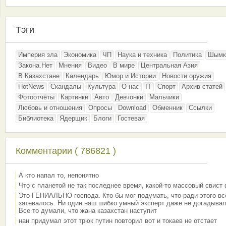
Тэги
Империя зла
Экономика
ЧП
Наука и техника
Политика
Шымк
Закона.Нет
Мнения
Видео
В мире
Центральная Азия
В Казахстане
Календарь
Юмор и Истории
Новости оружия
HotNews
Скандалы
Культура
О нас
IT
Спорт
Архив статей
Фотоотчёты
Картинки
Авто
Девчонки
Мальчики
Любовь и отношения
Опросы
Download
Обменник
Ссылки
Библиотека
Ядерщик
Блоги
Гостевая
Комментарии ( 786821 )
А кто напал то, непонятно
Что с планетой не так последнее время, какой-то массовый свист
Это ГЕНИАЛЬНО господа. Кто бы мог подумать, что ради этого вс
затевалось. Ни один наш шибко умный эксперт даже не догадывал
Все то думали, что жана казахстан наступит
нан придумал этот трюк путин повторил вот и токаев не отстает