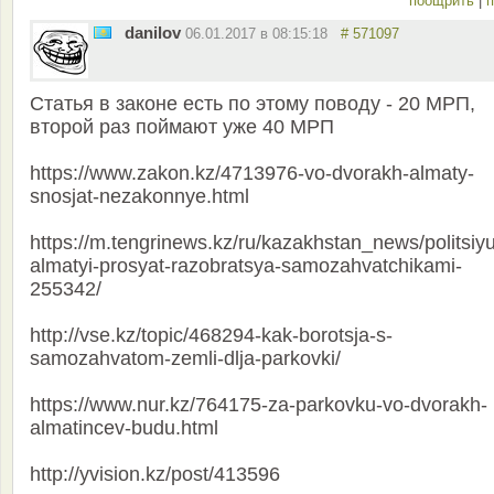
поощрить
|
п
danilov
06.01.2017 в 08:15:18
# 571097
Статья в законе есть по этому поводу - 20 МРП,
второй раз поймают уже 40 МРП
https://www.zakon.kz/4713976-vo-dvorakh-almaty-
snosjat-nezakonnye.html
https://m.tengrinews.kz/ru/kazakhstan_news/politsiyu
almatyi-prosyat-razobratsya-samozahvatchikami-
255342/
http://vse.kz/topic/468294-kak-borotsja-s-
samozahvatom-zemli-dlja-parkovki/
https://www.nur.kz/764175-za-parkovku-vo-dvorakh-
almatincev-budu.html
http://yvision.kz/post/413596