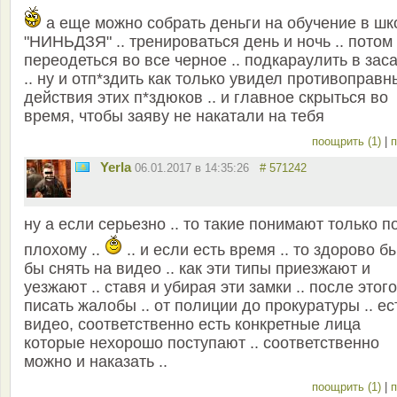
а еще можно собрать деньги на обучение в шк
"НИНЬДЗЯ" .. тренироваться день и ночь .. потом
переодеться во все черное .. подкараулить в зас
.. ну и отп*здить как только увидел противоправн
действия этих п*здюков .. и главное скрыться во
время, чтобы заяву не накатали на тебя
поощрить (1)
|
п
Yerla
06.01.2017 в 14:35:26
# 571242
ну а если серьезно .. то такие понимают только п
плохому ..
.. и если есть время .. то здорово б
бы снять на видео .. как эти типы приезжают и
уезжают .. ставя и убирая эти замки .. после этого
писать жалобы .. от полиции до прокуратуры .. ес
видео, соответственно есть конкретные лица
которые нехорошо поступают .. соответственно
можно и наказать ..
поощрить (1)
|
п