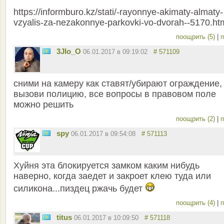
https://informburo.kz/stati/-rayonnye-akimaty-almaty-
vzyalis-za-nezakonnye-parkovki-vo-dvorah--5170.ht
поощрить (5)
|
п
3JIo_O
06.01.2017 в 09:19:02
# 571109
сними на камеру как ставят/убирают ограждение,
вызови полицию, все вопросы в правовом поле
можно решить
поощрить (2)
|
п
spy
06.01.2017 в 09:54:08
# 571113
Хуйня эта блокируется замком каким нибудь
наверно, когда заедет и закроет клею туда или
силикона...пиздец ржачь будет
поощрить (4)
|
п
titus
06.01.2017 в 10:09:50
# 571118