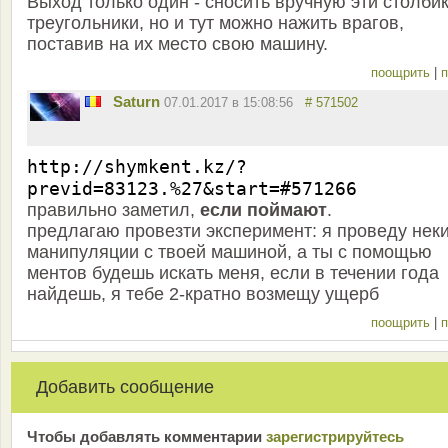
Выход только один - сносить вручную эти столбик
треугольники, но и тут можно нажить врагов,
поставив на их место свою машину.
поощрить
|
п
Saturn
07.01.2017 в 15:08:56
# 571502
http://shymkent.kz/?
previd=83123.%27&start=#571266
правильно заметил,
если поймают
.
предлагаю провезти эксперимент: я проведу нек
манипуляции с твоей машиной, а ты с помощью
ментов будешь искать меня, если в течении года
найдешь, я тебе 2-кратно возмещу ущерб
поощрить
|
п
Добавить сообщение
Чтобы добавлять комментарии
зарeгиcтрирyйтeсь