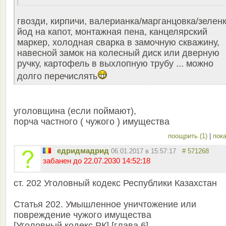
гвозди, кирпичи, валерианка/марганцовка/зеленк
йод на капот, монтажная пена, канцелярский
маркер, холодная сварка в замочную скважину,
навесной замок на колесный диск или дверную
ручку, картофель в выхлопную трубу ... можно
долго перечислять
уголовщина (если поймают),
порча частного ( чужого ) имущества
поощрить (1)
|
пока
едридмадрид
06.01.2017 в 15:57:17
# 571268
забанен до 22.07.2030 14:52:18
ст. 202 Уголовный кодекс Республики Казахстан
Статья 202. Умышленное уничтожение или
повреждение чужого имущества
[Уголовный кодекс РК] [глава 6]