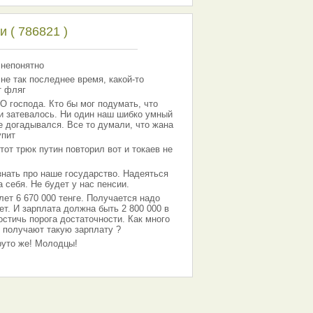
 ( 786821 )
 непонятно
 не так последнее время, какой-то
т фляг
господа. Кто бы мог подумать, что
 и затевалось. Ни один наш шибко умный
е догадывался. Все то думали, что жана
упит
тот трюк путин повторил вот и токаев не
знать про наше государство. Надеяться
 себя. Не будет у нас пенсии.
лет 6 670 000 тенге. Получается надо
ет. И зарплата должна быть 2 800 000 в
остичь порога достаточности. Как много
 получают такую зарплату ?
Круто же! Молодцы!