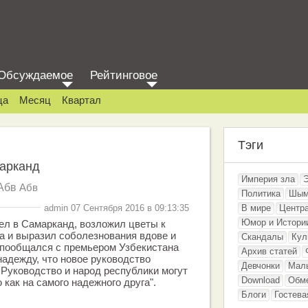
Обсуждаемое
Рейтинговое
ца
Месяц
Квартал
Тэги
арканд
Империя зла
Абв
Абв
Политика
Шым
admin 07 Сентября 2016 в 09:13:35
В мире
Центр
Юмор и Истори
ел в Самарканд, возложил цветы к
а и выразил соболезнования вдове и
Скандалы
Кул
 пообщался с премьером Узбекистана
Архив статей
адежду, что новое руководство
Девчонки
Мал
 Руководство и народ республики могут
Download
Обм
как на самого надежного друга".
Блоги
Гостева