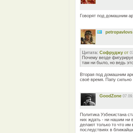
Говорят под домашним а
petropavlovs
Цитата:
Софруджу
от
0
Почему везде фигурируе
там ни было, но ведь эт
Вторая под домашним аре
своё время. Папу сильно
GoodZone
07.09
Политика Узбекистана ста
них ждать - ни нашим ни
делают только то что им 
последствиях в ближайше