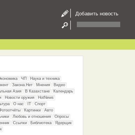
Добавить новость
Экономика
ЧП
Наука и техника
кент
Закона.Нет
Мнения
Видео
альная Азия
В Казахстане
Календарь
и
Новости оружия
HotNews
ьтура
О нас
IT
Спорт
Фотоотчёты
Картинки
Авто
ьчики
Любовь и отношения
Опросы
енник
Ссылки
Библиотека
Ядерщик
я