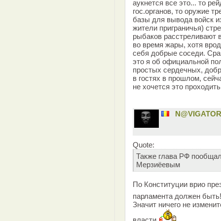
аукнется все это... то р
гос.органов, то оружие т
базы для вывода войск и
жители приграничья) стр
рыбаков расстреливают в
во время жары, хотя врод
себя добрые соседи. Сра
это я об официальной пол
простых сердечных, добр
в гостях в прошлом, сейч
не хочется это проходить
N@VIGATO
Quote:
Также глава РФ пообщал
Мерзиёевым
По Конституции врио пре
парламента должен быть
Значит ничего не изменит
власти.