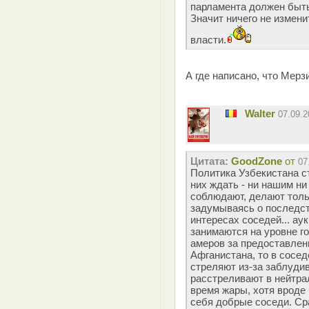
парламента должен быт
Значит ничего не измени
власти.
А где написано, что Мер
Walter
07.09.
Цитата:
GoodZone
от
07
Политика Узбекистана ст
них ждать - ни нашим ни
соблюдают, делают тольк
задумываясь о последс
интересах соседей... аук
занимаются на уровне го
амеров за предоставлен
Афганистана, то в сосед
стреляют из-за заблуди
расстреливают в нейтра
время жары, хотя вроде 
себя добрые соседи. Ср