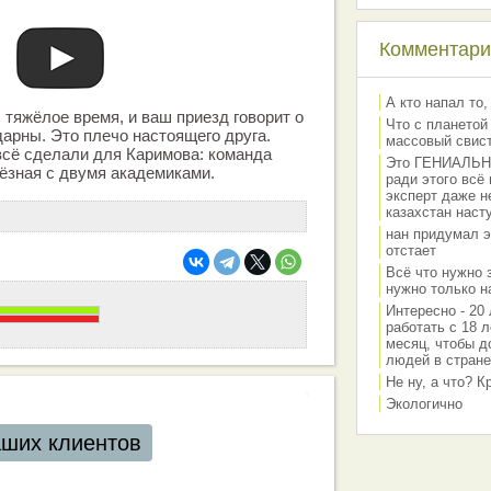
Комментарии
А кто напал то,
 тяжёлое время, и ваш приезд говорит о
Что с планетой
дарны. Это плечо настоящего друга.
массовый свис
всё сделали для Каримова: команда
Это ГЕНИАЛЬНО 
ёзная с двумя академиками.
ради этого всё
эксперт даже н
казахстан наст
нан придумал э
отстает
Всё что нужно 
нужно только на
Интересно - 20 
работать с 18 л
месяц, чтобы д
людей в стране
Не ну, а что? 
Экологично
аших клиентов