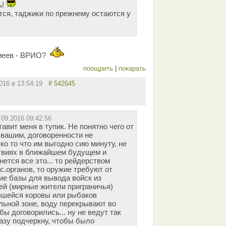
ь!
тся, таджики по прежнему остаются у
зиеев - ВРИО?
поощрить
|
покарать
2016 в 13:54:19
# 542645
.09.2016 09:42:56
авит меня в тупик. Не понятно чего от
 вашим, договоренности не
о то что им выгодно сию минуту, не
твиях в ближайшем будущем и
нется все это... то рейдерством
с.органов, то оружие требуют от
ие базы для вывода войск из
ей (мирные жители приграничья)
вшейся коровы или рыбаков
льной зоне, воду перекрывают во
бы договорились... ну не ведут так
азу подчеркну, чтобы было