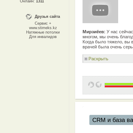
Онлайн:
1311
Друзья сайта
Сервис +
www.stimeks.kz
Мирзиёев:
У нас сейчас
Натяжные потолки
многом, мы очень благо
Для инвалидов
Когда было тяжело, вы 
врачей была очень серь
Раскрыть
CRM и база в