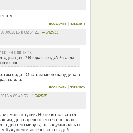
рестом
поощрить
|
покарать
07.09.2016 в 09:34:21
# 542533
7.09.2016 09:15:45
т одна дочь? Вторая-то где? Что бы
о похороны
стом сидит. Она там много начудила в
 разозлила.
поощрить
|
покарать
.2016 в 09:42:56
# 542535
вит меня в тупик. Не понятно чего от
 вашим, договоренности не соблюдают,
выгодно сию минуту, не задумываясь о
м будущем и интересах соседей...