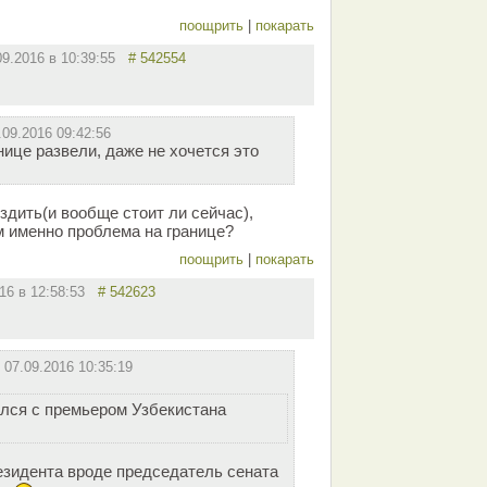
поощрить
|
покарать
09.2016 в 10:39:55
# 542554
.09.2016 09:42:56
анице развели, даже не хочется это
здить(и вообще стоит ли сейчас),
м именно проблема на границе?
поощрить
|
покарать
016 в 12:58:53
# 542623
т
07.09.2016 10:35:19
лся с премьером Узбекистана
езидента вроде председатель сената