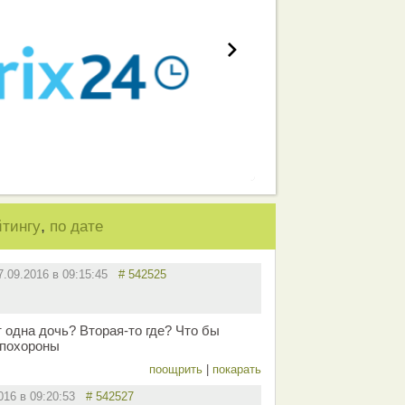
,
йтингу
по дате
7.09.2016 в 09:15:45
# 542525
 одна дочь? Вторая-то где? Что бы
 похороны
поощрить
|
покарать
2016 в 09:20:53
# 542527