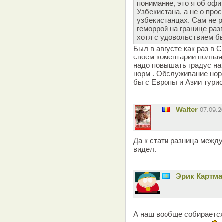
понимание, это я об оф
Узбекистана, а не о пр
узбекистанцах. Сам не р
геморрой на границе раз
хотя с удовольствием бы
Был в августе как раз в 
своем коментарии полная
надо повышать градус н
норм . Обслуживание нор
бы с Европы и Азии турис
Walter
07.09.
Да к стати разница межд
видел.
Эрик Картм
А наш вообще собирается