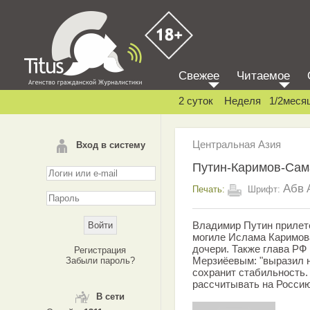
Свежее
Читаемое
2 суток
Неделя
1/2меся
Центральная Азия
Вход в систему
Путин-Каримов-Сам
Абв
Печать:
Шрифт:
Владимир Путин прилет
могиле Ислама Каримов
дочери. Также глава РФ
Регистрация
Мерзиёевым: "выразил н
Забыли пароль?
сохранит стабильность.
рассчитывать на Россию 
В сети