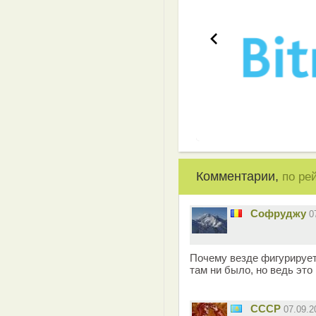
Комментарии,
по ре
Софруджу
0
Почему везде фигурирует
там ни было, но ведь это
СССР
07.09.