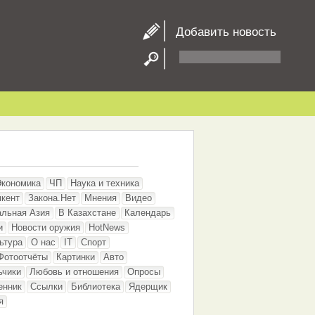
Добавить новость
Экономика
ЧП
Наука и техника
кент
Закона.Нет
Мнения
Видео
альная Азия
В Казахстане
Календарь
и
Новости оружия
HotNews
ьтура
О нас
IT
Спорт
Фотоотчёты
Картинки
Авто
ьчики
Любовь и отношения
Опросы
енник
Ссылки
Библиотека
Ядерщик
я