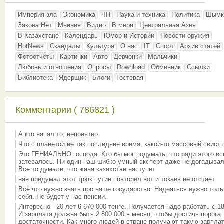
Империя зла
Экономика
ЧП
Наука и техника
Политика
Шымк
Закона.Нет
Мнения
Видео
В мире
Центральная Азия
В Казахстане
Календарь
Юмор и Истории
Новости оружия
HotNews
Скандалы
Культура
О нас
IT
Спорт
Архив статей
Фотоотчёты
Картинки
Авто
Девчонки
Мальчики
Любовь и отношения
Опросы
Download
Обменник
Ссылки
Библиотека
Ядерщик
Блоги
Гостевая
Комментарии ( 786821 )
А кто напал то, непонятно
Что с планетой не так последнее время, какой-то массовый свист
Это ГЕНИАЛЬНО господа. Кто бы мог подумать, что ради этого вс
затевалось. Ни один наш шибко умный эксперт даже не догадывал
Все то думали, что жана казахстан наступит
нан придумал этот трюк путин повторил вот и токаев не отстает
Всё что нужно знать про наше государство. Надеяться нужно толь
себя. Не будет у нас пенсии.
Интересно - 20 лет 6 670 000 тенге. Получается надо работать с 18
И зарплата должна быть 2 800 000 в месяц, чтобы достичь порога
достаточности. Как много людей в стране получают такую зарплат