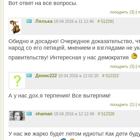
Вот ответ на все вопросы.
поощрить (3)
|
п
Лялька
18.04.2016 в 11:12:46
# 512291
Обидно и досадно! Очередное доказательство, ч
народ со его петицей, мнением и взглядами не ук
правительству! Интересная у нас демократия
поощрить (3)
|
п
Денис222
18.04.2016 в 12:02:20
# 512322
А у нас дох.я терпения! Все вытерпим!
поощрить (1)
|
п
shaman
18.04.2016 в 12:12:49
# 512328
У нас же жарко будет летом идиоты! Как дети буд