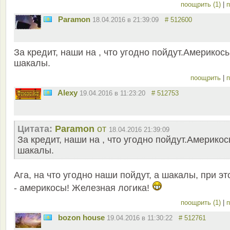
поощрить (1)
|
п
Paramon
18.04.2016 в 21:39:09
# 512600
За кредит, наши на , что угодно пойдут.Америкос
шакалы.
поощрить
|
п
Alexy
19.04.2016 в 11:23:20
# 512753
Цитата:
Paramon
от
18.04.2016 21:39:09
За кредит, наши на , что угодно пойдут.Америко
шакалы.
Ага, на что угодно наши пойдут, а шакалы, при эт
- америкосы! Железная логика!
поощрить (1)
|
п
bozon house
19.04.2016 в 11:30:22
# 512761