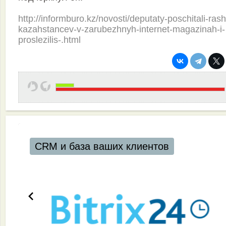
http://informburo.kz/novosti/deputaty-poschitali-ras
kazahstancev-v-zarubezhnyh-internet-magazinah-i-
proslezilis-.html
CRM и база ваших клиентов