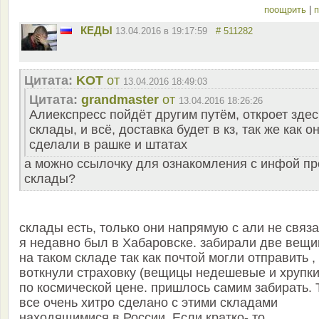
поощрить
|
п
КЕДЫ
13.04.2016 в 19:17:59
# 511282
Цитата:
KOT
от
13.04.2016 18:49:03
Цитата:
grandmaster
от
13.04.2016 18:26:26
Алиекспресс пойдёт другим путём, откроет здес
склады, и всё, доставка будет в кз, так же как о
сделали в рашке и штатах
а можно ссылочку для ознакомления с инфой пр
склады?
склады есть, только они напрямую с али не связ
я недавно был в Хабаровске. забирали две вещ
на таком складе так как почтой могли отправить ,
воткнули страховку (вещицы недешевые и хрупки
по космической цене. пришлось самим забирать. 
все очень хитро сделано с этими складами
находящимися в России. Если кратко- то