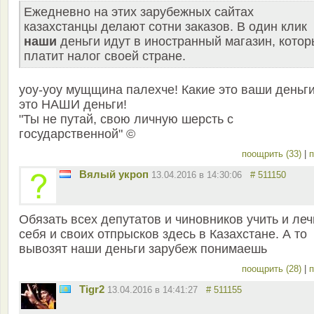
Ежедневно на этих зарубежных сайтах
казахстанцы делают сотни заказов. В один клик
наши
деньги идут в иностранный магазин, кото
платит налог своей стране.
уоу-уоу мущщина палехче! Какие это ваши деньг
это НАШИ деньги!
"Ты не путай, свою личную шерсть с
государственной" ©
поощрить (33)
|
п
Вялый укроп
13.04.2016 в 14:30:06
# 511150
Обязать всех депутатов и чиновников учить и леч
себя и своих отпрысков здесь в Казахстане. А то
вывозят наши деньги зарубеж понимаешь
поощрить (28)
|
п
Tigr2
13.04.2016 в 14:41:27
# 511155