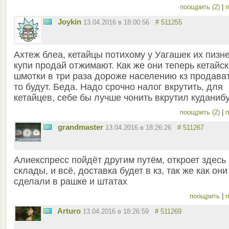
поощрить (2)
|
п
Joykin
13.04.2016 в 18:00:56
# 511255
Ахтеж блеа, кетайцы потихому у Уагашек их пизн
купи продай отжимают. Как же они теперь кетайс
шмотки в три раза дороже населению кз продава
то будут. Беда. Надо срочно налог вкрутить, для
кетайцев, себе бы лучше чонить вкрутил куданибу
поощрить (2)
|
п
grandmaster
13.04.2016 в 18:26:26
# 511267
Алиекспресс пойдёт другим путём, откроет здесь
склады, и всё, доставка будет в кз, так же как они
сделали в рашке и штатах
поощрить
|
п
Arturo
13.04.2016 в 18:26:59
# 511269