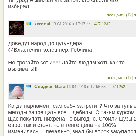
ты урод Аманжан Жамалов, кто бл....ть его
избирал....
поощрить (1)
|
п
zergost
13.04.2016 в 17:17:44
# 511242
Доведут народ до цугундера
@Властелин колец пер. Гоблина
Не трогайте сеть!!!!!! Дайте людям хоть как то
выживать!!!
поощрить (1)
|
п
Сладкая Вата
13.04.2016 в 17:56:55
# 511252
Когда парламент сам себя запретит? Что за тупы
методы запрещать все....дебилы. С таким курсом
щас покупать нихрена не выгодно. Стоили шузы 
евро, так и стоят, но в тенге цена на 100%
изменилась.....печально, знал бы впрок закупался