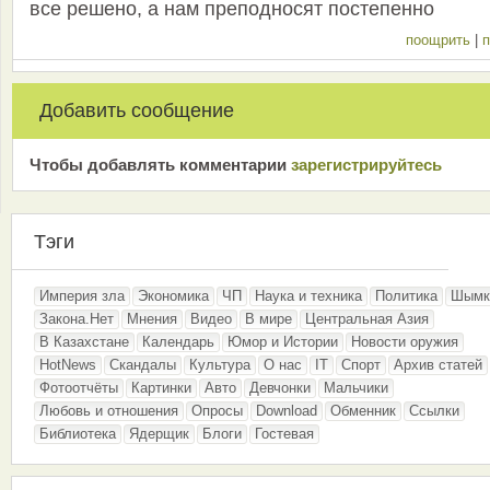
все решено, а нам преподносят постепенно
поощрить
|
п
Добавить сообщение
Чтобы добавлять комментарии
зарeгиcтрирyйтeсь
Тэги
Империя зла
Экономика
ЧП
Наука и техника
Политика
Шымк
Закона.Нет
Мнения
Видео
В мире
Центральная Азия
В Казахстане
Календарь
Юмор и Истории
Новости оружия
HotNews
Скандалы
Культура
О нас
IT
Спорт
Архив статей
Фотоотчёты
Картинки
Авто
Девчонки
Мальчики
Любовь и отношения
Опросы
Download
Обменник
Ссылки
Библиотека
Ядерщик
Блоги
Гостевая