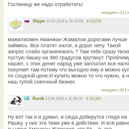
Гостиницу же надо отработать!
поощрить (1)
|
п
Skype
13.04.2016 в 15:19:05
# 511176
мажилисмен Аманжан Жамалов дорогами лучше
займись. Все платят налог, а дорог нету. Такой
запрос слабо организовать ? Там тебе сразу тво
пустую башку на 360 градусов крутанут. Проблем
нашел, с этих денег народ уже заплатил все нало
покупает там потому что выгодно ему и можно ку
по сходной цене.И купить можно то что нужно, а 
наш тупой совочный бизнес
поощрить (4)
|
п
Runik
13.04.2016 в 16:00:31
# 511202
Ну вот так я и думал, и сюда доберутся глядя на
Рашку, у них эта тема уже в действии. И всё равн