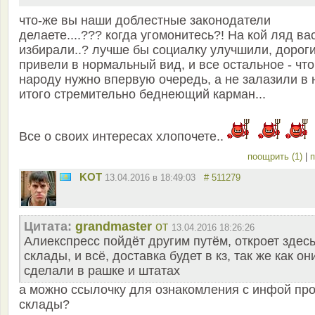
что-же вы наши доблестные законодатели
делаете....??? когда угомонитесь?! На кой ляд ва
избирали..? лучше бы социалку улучшили, дорог
привели в нормальный вид, и все остальное - что
народу нужно впервую очередь, а не залазили в
итого стремительно беднеющий карман...
Все о своих интересах хлопочете..
поощрить (1)
|
п
KOT
13.04.2016 в 18:49:03
# 511279
Цитата:
grandmaster
от
13.04.2016 18:26:26
Алиекспресс пойдёт другим путём, откроет здес
склады, и всё, доставка будет в кз, так же как он
сделали в рашке и штатах
а можно ссылочку для ознакомления с инфой пр
склады?