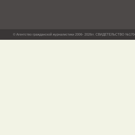
© Агентство гражданской журналистики 2006- 2026гг. СВИДЕТЕЛЬСТВО №17