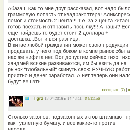
Абазац. Как то мне друг рассказал, вот надо было
граммовую лопасть от квадракоптера! Аликспрес
помог и стоимость 2 цента!!! Т.е. за 2 цента китае
готов поехать и отправить посылку!!! А наши? Ес
еще найдешь то будет стоит 2 доллара +
доставка...Вот и вся разница.
В китае любой гражданин может свою продукции
продавать, у него под боком в компе рынок сбыта
нас же нифига нет. Вот допустим сейчас тихо тих
хандмей всякие развиваются, им бы взять да на
рынок "глобальный" скинуть свою РУЧНУЮ работу
приятно и денег заработал. А нет теперь они нал
будут вешать.
поощрить (7)
|
п
Tigr2
13.04.2016 в 14:43:11
# 511156
Столько законов, подзаконных актов штампают п
как туалетную бумагу, и все какие-то против
народа...