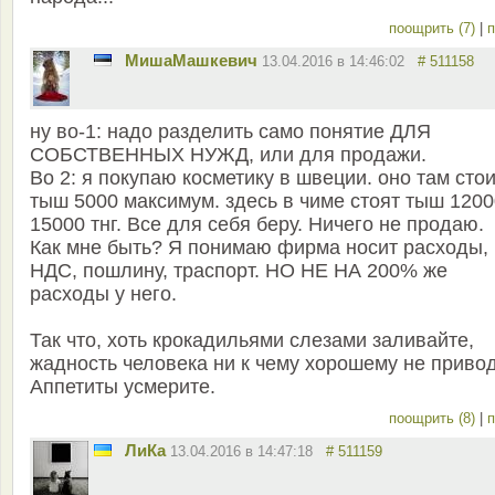
поощрить (7)
|
п
MишаМашкевич
13.04.2016 в 14:46:02
# 511158
ну во-1: надо разделить само понятие ДЛЯ
СОБСТВЕННЫХ НУЖД, или для продажи.
Во 2: я покупаю косметику в швеции. оно там сто
тыш 5000 максимум. здесь в чиме стоят тыш 1200
15000 тнг. Все для себя беру. Ничего не продаю.
Как мне быть? Я понимаю фирма носит расходы,
НДС, пошлину, траспорт. НО НЕ НА 200% же
расходы у него.
Так что, хоть крокадильями слезами заливайте,
жадность человека ни к чему хорошему не привод
Аппетиты усмерите.
поощрить (8)
|
п
ЛиКа
13.04.2016 в 14:47:18
# 511159