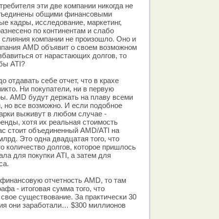
требителя эти две компании никогда не
 объединены общими финансовыми
ые кадры, исследование, маркетинг,
разнесено по континентам и слабо
о слияния компании не произошло. Оно и
омпания AMD объявит о своем возможном
збавиться от нарастающих долгов, то
бы ATI?
о отдавать себе отчет, что в крахе
икто. Ни покупатели, ни в первую
оры. AMD будут держать на плаву всеми
 но все возможно. И если подобное
марки выживут в любом случае -
енды, хотя их реальная стоимость
ас стоит объединенный AMD/ATI на
млрд. Это одна двадцатая того, что
 это количество долгов, которое пришлось
ала для покупки ATI, а затем для
са.
 финансовую отчетность AMD, то там
афа - итоговая сумма того, что
 свое существование. За практически 30
ния они заработали… $300 миллионов