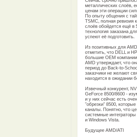
Сейчас срочно пришлось
металлических слоёв, е
ценам эти операции силь
По опыту общения с та
TSMC, полная ревизия к
слоёв обойдется ещё в $
технология заказана дл
успеют её подготовить.
Из позитивных для AMD
отметить, что DELL и HP
большие OEM компании о
AMD утверждает, что о
период до Back-to-Schoo
заказчики не желают с
находится в ожидании б
Извечный конкурент, NV
GeForce 8500/8600 - из
и у них сейчас есть оче
"обрезки" 8500, которы
каналы. Понятно, что це
системные интеграторы 
и Windows Vista.
Будущее AMD/ATI