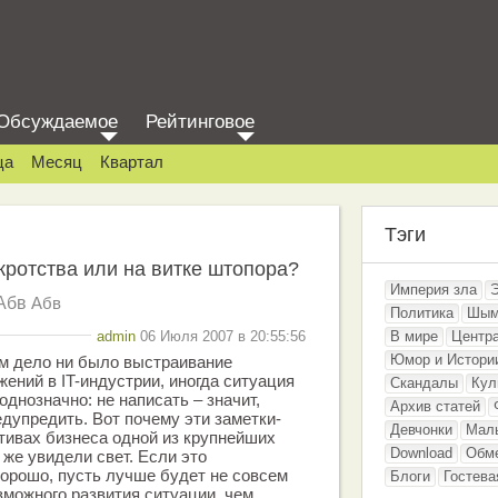
Обсуждаемое
Рейтинговое
ца
Месяц
Квартал
Тэги
кротства или на витке штопора?
Империя зла
Абв
Абв
Политика
Шым
admin
06 Июля 2007 в 20:55:56
В мире
Центр
Юмор и Истори
м дело ни было выстраивание
ений в IT-индустрии, иногда ситуация
Скандалы
Кул
днозначно: не написать – значит,
Архив статей
едупредить. Вот почему эти заметки-
Девчонки
Мал
тивах бизнеса одной из крупнейших
Download
Обм
 же увидели свет. Если это
хорошо, пусть лучше будет не совсем
Блоги
Гостева
зможного развития ситуации, чем