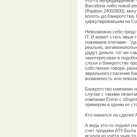
что-то непредвиденное 
Barcelona либо новой р
(Radeon 24002600), мог
вплоть до банкротства.
циркулировавшим на Com
Невозможно себе предст
IT. И может стать явью 
пожимаем плечами - "да 
реально, антимонопольн
дадут деньги, тот же са
заинтересован в подобно
слухи о банкротстве пр
собственно говоря, раз
аврального спасения ба
возможность или невозм
Банкротство компании н
случае с такими гигант
компании Enron c оборо
примером и одним из ст
Кто нажился на сделке 
А ведь кто-то поднял оч
счет продажи ATI! Была
исходя из учёта чьих-т