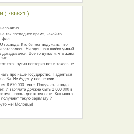
 ( 786821 )
 непонятно
 не так последнее время, какой-то
т фляг
господа. Кто бы мог подумать, что
 и затевалось. Ни один наш шибко умный
е догадывался. Все то думали, что жана
упит
тот трюк путин повторил вот и токаев не
знать про наше государство. Надеяться
 себя. Не будет у нас пенсии.
лет 6 670 000 тенге. Получается надо
ет. И зарплата должна быть 2 800 000 в
остичь порога достаточности. Как много
 получают такую зарплату ?
Круто же! Молодцы!