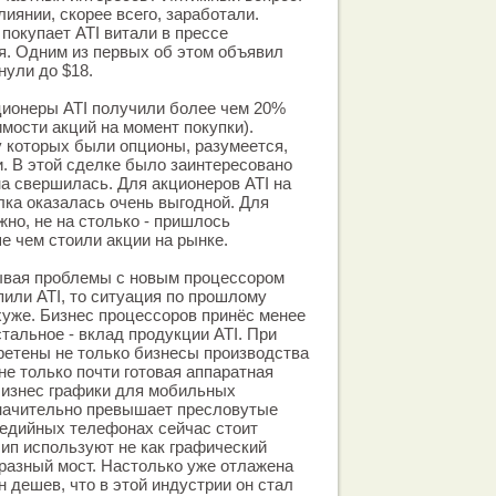
иянии, скорее всего, заработали.
покупает ATI витали в прессе
я. Одним из первых об этом объявил
кнули до $18.
ционеры ATI получили более чем 20%
мости акций на момент покупки).
 которых были опционы, разумеется,
. В этой сделке было заинтересовано
на свершилась. Для акционеров ATI на
ка оказалась очень выгодной. Для
но, не на столько - пришлось
 чем стоили акции на рынке.
тывая проблемы с новым процессором
пили ATI, то ситуация по прошлому
уже. Бизнес процессоров принёс менее
тальное - вклад продукции ATI. При
ретены не только бизнесы производства
не только почти готовая аппаратная
бизнес графики для мобильных
значительно превышает пресловутые
медийных телефонах сейчас стоит
чип используют не как графический
бразный мост. Настолько уже отлажена
н дешев, что в этой индустрии он стал