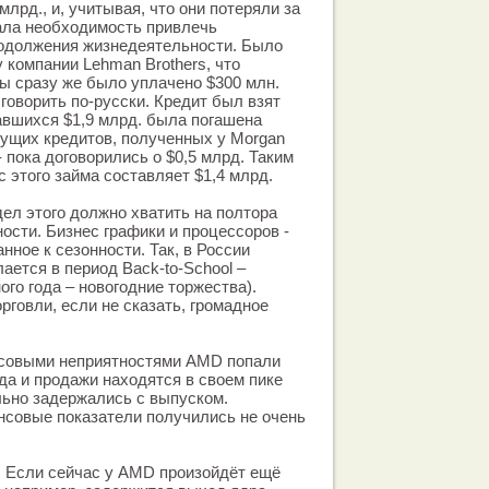
млрд., и, учитывая, что они потеряли за
тала необходимость привлечь
одолжения жизнедеятельности. Было
 у компании Lehman Brothers, что
мы сразу же было уплачено $300 млн.
 говорить по-русски. Кредит был взят
авшихся $1,9 млрд. была погашена
ущих кредитов, полученных у Morgan
- пока договорились о $0,5 млрд. Таким
 этого займа составляет $1,4 млрд.
ел этого должно хватить на полтора
ости. Бизнес графики и процессоров -
нное к сезонности. Так, в России
ается в период Back-to-School –
ого года – новогодние торжества).
рговли, если не сказать, громадное
совыми неприятностями AMD попали
гда и продажи находятся в своем пике
льно задержались с выпуском.
совые показатели получились не очень
. Если сейчас у AMD произойдёт ещё