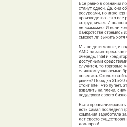
Все равно в сознании по
станут одной. Да, они
ресурсами, но инженерн
производство - это все 
сотрудничает. И полног
не возможно. И если к
банкротстве стремясь и
сможет ли выжить хотя 
Мы не дети малые, и над
AMD не заинтересован н
очередь, Intel и кредит
доступными средствами,
случится, то торговые 
слишком узнаваемые бр
невелика. Сколько сейч
рынке? Порядка $15-20 
стоит Intel. Что пугает,
взвалить на плечи, снач
поддержки своего бизне
Если проанализировать
есть самая последняя гр
компания заработала за
лет своего существова
долларов!