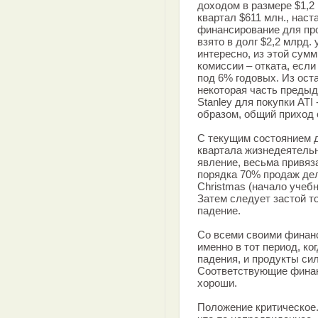
доходом в размере $1,2 
квартал $611 млн., нас
финансирование для пр
взято в долг $2,2 млрд.
интересно, из этой сум
комиссии – отката, если
под 6% годовых. Из ост
некоторая часть предыд
Stanley для покупки ATI 
образом, общий приход с
С текущим состоянием д
квартала жизнедеятельн
явление, весьма привяза
порядка 70% продаж дел
Christmas (начало учебн
Затем следует застой то
падение.
Со всеми своими финан
именно в тот период, ко
падения, и продукты си
Соответствующие финан
хороши.
Положение критическое