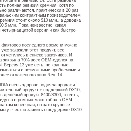
 готовить ревизию 14. Есть разводка
сть полная ревизия кремния, хотя по
но различаются, практически в 20 раз.
йваньским контрактным производителем
ремния стоит около $10 млн., а доводка
0,5 млн. Пока неизвестно, какая
я четырнадцатой версии и как быстро
 факторов последнего времени можно
 уже заказали этот продукт, все
тметились в списке заказчиков. И
на закрыла 70% всех OEM-сделок на
l. Версия 13 уже есть, но крупные
вязываться с возможными проблемами и
олее отлаженного чипа Rev. 14.
IDIA очень здорово подняла продажи
умительный продукт с поддержкой DX10,
нь дешёвый продукт 8400/8300, то есть,
е идут в огромных масштабах в OEM-
на там копеечная, но зато крупные
могут честно заявить о поддержке DX10