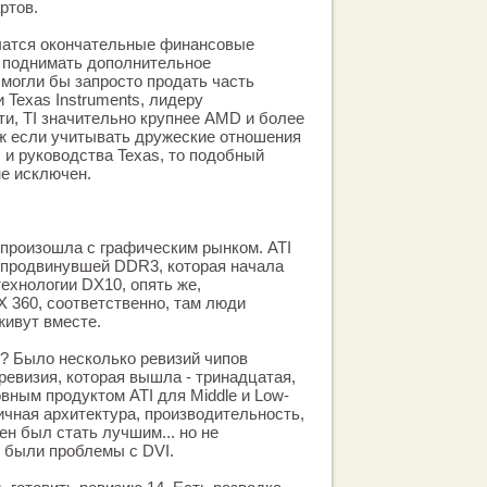
ртов.
чатся окончательные финансовые
т поднимать дополнительное
 могли бы запросто продать часть
 Texas Instruments, лидеру
ти, TI значительно крупнее AMD и более
ж если учитывать дружеские отношения
и руководства Texas, то подобный
не исключен.
произошла с графическим рынком. ATI
 продвинувшей DDR3, которая начала
 технологии DX10, опять же,
 360, соответственно, там люди
живут вместе.
? Было несколько ревизий чипов
ревизия, которая вышла - тринадцатая,
вным продуктом ATI для Middle и Low-
ичная архитектура, производительность,
ен был стать лучшим... но не
 были проблемы с DVI.