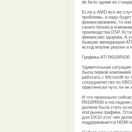
de facto одним из станда
Если у AMD все же слу
проблемы, и надо буде
финансирование, то они
своего бизнеса компании
производства DSP. Кста
финансово здорова. А у
бывших менеджеров ATI 
исход вполне реален и 
Графика ATI R610/R630
Удивительная ситуация 
была первой компанией
работать с Microsoft по
сотрудничество по XBOX
практически чуть ли не 
И что произошло сейчас
R610/R630 и последняя 
должна была стать осно
end рынка графики. Отл
для DX10 этот чип долж
поддерживается HDMI и