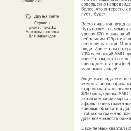
Онлайн:
876
совершенно непредвиден
более, что интересных 
пусть будет.
Друзья сайта
Сервис +
Всего лишь год назад а
www.stimeks.kz
Чуть позже - на момент 
Натяжные потолки
уровня $20, а нынешний
Для инвалидов
небольшим. Обратите вн
всего лишь за год. Можн
люди. Инвесторы потеря
70% всех акций AMD пр
инвесторам, и это те ж
принадлежат акции Intel
маленьких людей.
Акциями всегда можно о
момента анонса финанс
втором квартале, анали
$250 млн., однако AMD 
акции компании выросли
эффект очень грамотной
вовремя объявить и дог
чтобы они грамотно поиг
дать возможность банка
Свой первый квартал (2