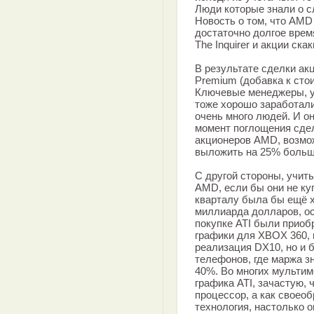
Люди которые знали о сл
Новость о том, что AMD 
достаточно долгое врем
The Inquirer и акции ска
В результате сделки ак
Premium (добавка к стои
Ключевые менеджеры, у
тоже хорошо заработали
очень много людей. И о
момент поглощения сдел
акционеров AMD, возмож
выложить на 25% больше
С другой стороны, учи
AMD, если бы они не ку
кварталу была бы ещё х
миллиарда долларов, ос
покупке ATI были приоб
графики для XBOX 360, 
реализация DX10, но и 
телефонов, где маржа 
40%. Во многих мульти
графика ATI, зачастую, 
процессор, а как своео
технология, настолько о