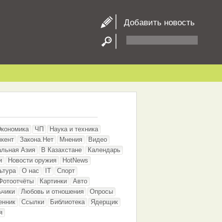
Добавить новость
Экономика
ЧП
Наука и техника
кент
Закона.Нет
Мнения
Видео
альная Азия
В Казахстане
Календарь
и
Новости оружия
HotNews
ьтура
О нас
IT
Спорт
Фотоотчёты
Картинки
Авто
ьчики
Любовь и отношения
Опросы
енник
Ссылки
Библиотека
Ядерщик
я