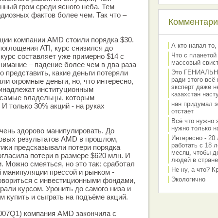
ный гром среди ясного неба. Тем
одиозных фактов более чем. Так что –
Комментарии
кции компании AMD стоили порядка $30.
А кто напал то,
поглощения ATI, курс снизился до
Что с планетой
 курс составляет уже примерно $14 с
массовый свис
имание – падение более чем в два раза
о представить, какие деньги потеряли
Это ГЕНИАЛЬНО 
ради этого всё
ли огромные деньги, но, что интересно,
эксперт даже н
инадлежат институционным
казахстан наст
е самые владельцы, которым
нан придумал э
. И только 30% акций - на руках
отстает
Всё что нужно 
нужно только на
чень здорово манипулировать. До
Интересно - 20 
овых результатов AMD в прошлом,
работать с 18 л
тики предсказывали потери порядка
месяц, чтобы д
огласила потери в размере $620 млн. И
людей в стране
. Можно смеяться, но это так: сработал
Не ну, а что? 
 манипуляции прессой и рынком -
Экологично
овориться с инвестиционными фондами,
рали курсом. Уронить до самого низа и
м купить и сыграть на подъёме акций.
007Q1) компания AMD закончила с