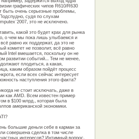
- например, задержится выход ядра
евизии графических чипов R610/R630
ут быть очень серьезные проблемы,
 Подспудно, судя по слухам
putex`2007, это не исключено.
авить, какой это будет крах для рынка
то, о чем мы пока лишь улыбаемся и
всё равно их поддержат, да это не
ый комитет не позволит, всё равно
мый Intel вмешается, поскольку он не
м развитии событий... Тем не менее,
одолжают плодиться, а какая,
ница, каким образом пойдёт процесс
нкрота, если всех сейчас интересует
ожность наступления этого факта?
икогда не стоит исключать, даже в
ами как AMD. Всем известен пример
том в $100 млрд., которая была
олпов американской экономики.
ATI?
ень большие деньги себе в карман за
 ли совершена сделка в том числе
о частных интересов? Интимный вопрос.