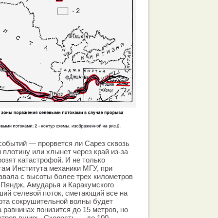
событий — прорвется ли Сарез сквозь
плотину или хлынет через край из-за
озят катастрофой. И не только
там Института механики МГУ, при
авала с высоты более трех километров
, Пяндж, Амударья и Каракумского
ий селевой поток, сметающий все на
сота сокрушительной волны будет
а равнинах понизится до 15 метров, но
етров вширь. Скорость — до 100