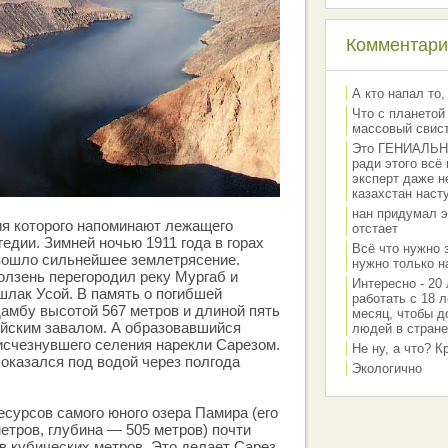
Комментарии
А кто напал то,
Что с планетой
массовый свис
Это ГЕНИАЛЬНО 
ради этого всё
эксперт даже н
казахстан наст
нан придумал э
ия которого напоминают лежащего
отстает
гедии. Зимней ночью 1911 года в горах
Всё что нужно 
зошло сильнейшее землетрясение.
нужно только на
лзень перегородил реку Мургаб и
Интересно - 20 
шлак Усой. В память о погибшей
работать с 18 л
амбу высотой 567 метров и длиной пять
месяц, чтобы д
ойским завалом. А образовавшийся
людей в стране
 исчезнувшего селения нарекли Сарезом.
Не ну, а что? 
оказался под водой через полгода
Экологично
сурсов самого юного озера Памира (его
етров, глубина — 505 метров) почти
в кубических метров. Это делает Сарез