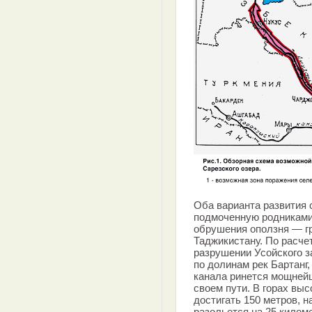
Оба варианта развития 
подмоченную родниками 
обрушения оползня — гр
Таджикистану. По расче
разрушении Усойского з
по долинам рек Бартанг
канала ринется мощнейш
своем пути. В горах вы
достигать 150 метров, н
разольется на 25 килом