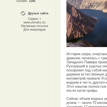
Онлайн:
1166
Друзья сайта
Сервис +
www.stimeks.kz
Натяжные потолки
Для инвалидов
История озера, очертан
дракона, началась с тра
Западного Памира прои
Рухнувший в ущелье опо
похоронил под собой ки
деревне естественную д
километров назвали Ус
водоем в честь другого
Этот кишлак полностью 
после катастрофы.
Сейчас объем водных ре
длина — около 70 килом
достигает 17 миллиардо