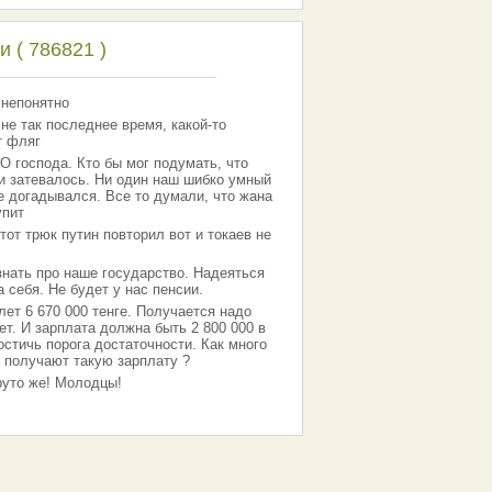
 ( 786821 )
 непонятно
 не так последнее время, какой-то
т фляг
господа. Кто бы мог подумать, что
 и затевалось. Ни один наш шибко умный
е догадывался. Все то думали, что жана
упит
тот трюк путин повторил вот и токаев не
знать про наше государство. Надеяться
 себя. Не будет у нас пенсии.
лет 6 670 000 тенге. Получается надо
ет. И зарплата должна быть 2 800 000 в
остичь порога достаточности. Как много
 получают такую зарплату ?
Круто же! Молодцы!