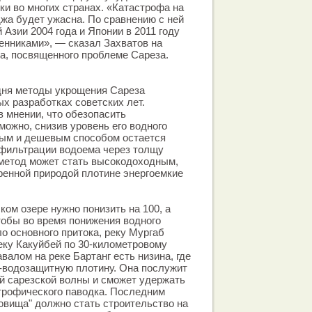
ки во многих странах. «Катастрофа на
жа будет ужасна. По сравнению с ней
Азии 2004 года и Японии в 2011 году
енниками», — сказал Захватов на
ла, посвященного проблеме Сареза.
дня методы укрощения Сареза
х разработках советских лет.
 мнении, что обезопасить
ожно, снизив уровень его водного
тым и дешевым способом остается
 фильтрации водоема через толщу
 метод может стать высокодоходным,
ренной природой плотине энергоемкие
ком озере нужно понизить на 100, а
тобы во время понижения водного
о основного притока, реку Мургаб
еку Какуйбей по 30-километровому
валом на реке Бартанг есть низина, где
-водозащитную плотину. Она послужит
й сарезской волны и сможет удержать
трофического паводка. Последним
овища" должно стать строительство на