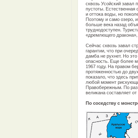
сквозь Усойский завал 
пустоты. Естественная 
и оттока воды, но поко
Поэтому и само озеро, 
больше века назад объя
труднодоступен. Турис
«дремлющего дракона», 
Сейчас сквозь завал стр
гарантии, что при очер
дамба не рухнет. Но эт
опасность. Еще более 
1967 году. На правом б
протяженностью до дву
показало, что здесь при
любой момент рискующий
Правобережным. По раз
великана составляет от 
По соседству с монст