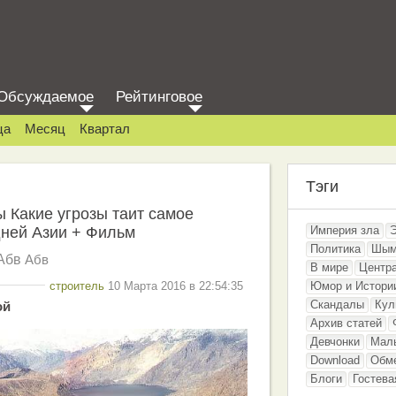
Обсуждаемое
Рейтинговое
ца
Месяц
Квартал
Тэги
 Какие угрозы таит самое
дней Азии + Фильм
Империя зла
Политика
Шым
Абв
Абв
В мире
Центр
строитель
10 Марта 2016 в 22:54:35
Юмор и Истори
Скандалы
Кул
ой
Архив статей
Девчонки
Мал
Download
Обм
Блоги
Гостева