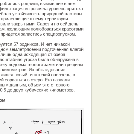
пробились родники, вымывшие в нем
фильтрация выровняла уровень притока
лебала устойчивость природной плотины.
и прилегающие к нему территории
вили закрытыми. Сарез и по сей день
там, желающим полюбоваться красотами
придется запастись спецпропуском.
уятся 57 родников. И нет никакой
едном землетрясении подточенная влагой
о лишь одна исходящая от озера
масштабная угроза была обнаружена в
ерегу водоема геологи заметили трещины
х километров. Их обследование
таился новый гигантский оползень, в
 сорваться в озеро. Его назвали
ным данным, объем этого горного
0,5 до двух кубических километров.
ром