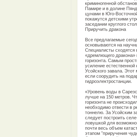
криминогенной обстанов
Памире и в долине Пянд
цунами в Юго-Восточной 
покажутся детскими утр
заседании круглого сто
Приручить дракона
Все предлагаемые сего
основываются на научны
Специалисты сходятся в
«дремлющего дракона» м
горизонта. Самым прос
усиление естественной
Усойского завала. Этот
если соорудить на пода
гидроэлектростанции.
«Уровень воды в Сарезс
лучше на 150 метров. Ч
горизонта не происходил
необходимо отвести в р
тоннелю. За Усойским за
следует построить селе
ловушкой для возможно
почти весь объем катас
этапом "приручения чуд