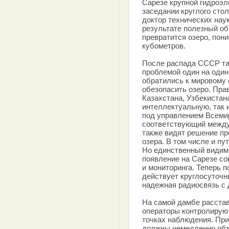
Сарезе крупной гидроэ
заседании круглого сто
доктор технических нау
результате полезный об
превратится озеро, пон
кубометров.
После распада СССР та
проблемой один на один
обратились к мировому 
обезопасить озеро. Пра
Казахстана, Узбекистан
интеллектуальную, так 
под управлением Всеми
соответствующий между
также видят решение пр
озера. В том числе и п
Но единственный видим
появление на Сарезе с
и мониторинга. Теперь 
действует круглосуточ
надежная радиосвязь с
На самой дамбе расста
операторы контролируют
точках наблюдения. При
должны немедленно объ