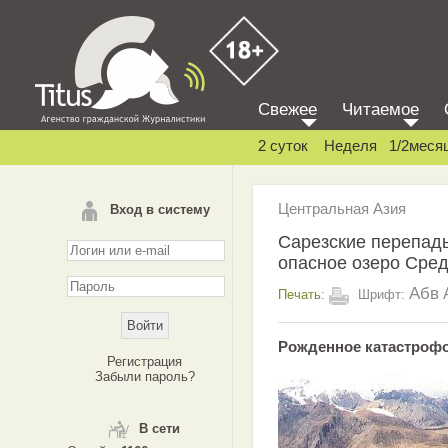
Свежее
Читаемое
2 суток
Неделя
1/2меся
Центральная Азия
Вход в систему
Сарезские перепады
опасное озеро Сре
Абв
Печать:
Шрифт:
Рожденное катастроф
Регистрация
Забыли пароль?
В сети