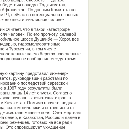
ну бедствия попадут Таджикистан,
и Афганистан. По данным Комитета по
м РТ, сейчас на потенциально опасных
около шести миллионов человек.
н считает, что в такой катастрофе
сяч человек. По его прогнозу, селевой
мобильное шоссе Душанбе — Хорог, все
мударью, гидромелиоративные
не и Туркмении, в том числе
сположенные на его берегах населенные
езнодорожное сообщение между тремя
ную картину представил инженер-
ватов, руководивший работами по
ированию последствий сарезской
 в 1987 году результаты были
ваны лишь 14 лет спустя. Согласно
х уже названных азиатских стран, в
 и Казахстан. Помимо прочего, водная
ща, скотомогильники и оставшиеся от
аджикистане минные поля. Счет жертвам
На север, в Казахстан, Россию и далее в
оны беженцев, готовых на все ради
ды. Это спровоцирует ухудшение