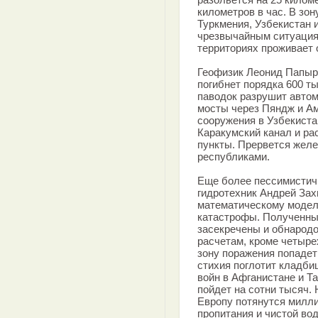
километров в час. В зо
Туркмения, Узбекистан 
чрезвычайным ситуация
территориях проживает 
Геофизик Леонид Папыри
погибнет порядка 600 ты
паводок разрушит авто
мосты через Пяндж и А
сооружения в Узбекиста
Каракумский канал и ра
пункты. Прервется жел
республиками.
Еще более пессимистич
гидротехник Андрей Зах
математическому модел
катастрофы. Полученные
засекречены и обнародо
расчетам, кроме четыре
зону поражения попадет
стихия поглотит кладби
войн в Афганистане и Т
пойдет на сотни тысяч. 
Европу потянутся милли
пропитания и чистой во