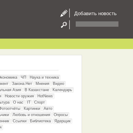
Добавить новость
Экономика
ЧП
Наука и техника
кент
Закона.Нет
Мнения
Видео
альная Азия
В Казахстане
Календарь
и
Новости оружия
HotNews
ьтура
О нас
IT
Спорт
Фотоотчёты
Картинки
Авто
ьчики
Любовь и отношения
Опросы
енник
Ссылки
Библиотека
Ядерщик
я