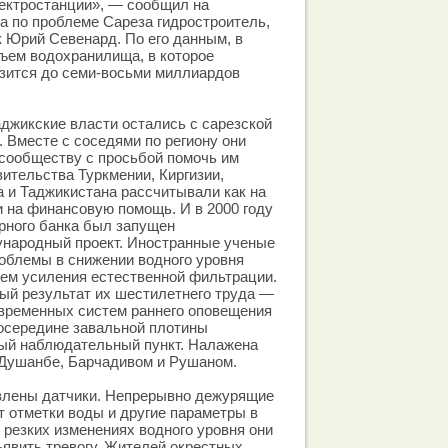
лектростанции», — сообщил на
ла по проблеме Сареза гидростроитель,
к Юрий Севенард. По его данным, в
ъем водохранилища, в которое
изится до семи-восьми миллиардов
джикские власти остались с сарезской
. Вместе с соседями по региону они
сообществу с просьбой помочь им
вительства Туркмении, Киргизии,
а и Таджикистана рассчитывали как на
и на финансовую помощь. И в 2000 году
рного банка был запущен
народный проект. Иностранные ученые
облемы в снижении водного уровня
утем усиления естественной фильтрации.
ый результат их шестилетнего труда —
овременных систем раннего оповещения
посередине завальной плотины
ный наблюдательный пункт. Налажена
 Душанбе, Барчадивом и Рушаном.
влены датчики. Непрерывно дежурящие
 отметки воды и другие параметры в
 резких изменениях водного уровня они
явить тревогу. Жителей окрестных