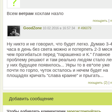
Всем
ветрам
хохлам назло
поощрить
|
п
GoodZone
10.02.2016 в 16:57:34
# 496079
Ну никто и не говорил, что будет легко. Думаю 3-
часа в день без света можно и потерпеть 2-3 меся
чем прогибаться перед "парашенко и К." Главное
проблему решают и там реально людям стало ле
у них будущее появилось... Укры то в ев*опе уже
почти по горло, чуток осталось и нечем будет на
площадях кричать "слава краине" и прыгать...
поощрить (2)
|
п
Добавить сообщение
Чтобы добавлять комментарии
зарeгиcтрирyйтeсь