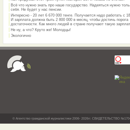
Всё что нужно знать про наше государство. Надеяться нужно толь
себя. Не будет у нас пенсии.
Интересно - 20 лет 6 670 000 тенге. Получается надо работать с 18
И зарплата должна быть 2 800 000 в месяц, чтобы достичь порога
достаточности. Как много людей в стране получают такую зарплат
Не ну, а что? Круто же! Молодцы!
Экологично
© Агентство гражданской журналистики 2006- 2026гг. СВИДЕТЕЛЬСТВО №17