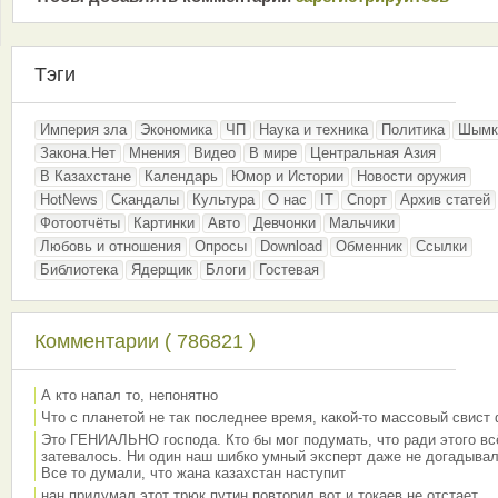
Тэги
Империя зла
Экономика
ЧП
Наука и техника
Политика
Шымк
Закона.Нет
Мнения
Видео
В мире
Центральная Азия
В Казахстане
Календарь
Юмор и Истории
Новости оружия
HotNews
Скандалы
Культура
О нас
IT
Спорт
Архив статей
Фотоотчёты
Картинки
Авто
Девчонки
Мальчики
Любовь и отношения
Опросы
Download
Обменник
Ссылки
Библиотека
Ядерщик
Блоги
Гостевая
Комментарии ( 786821 )
А кто напал то, непонятно
Что с планетой не так последнее время, какой-то массовый свист
Это ГЕНИАЛЬНО господа. Кто бы мог подумать, что ради этого вс
затевалось. Ни один наш шибко умный эксперт даже не догадывал
Все то думали, что жана казахстан наступит
нан придумал этот трюк путин повторил вот и токаев не отстает