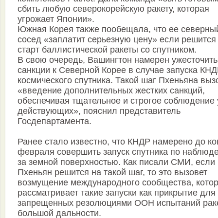
сбить любую северокорейскую ракету, которая
угрожает Японии».
Южная Корея также пообещала, что ее северны
сосед «заплатит серьезную цену» если решится
старт баллистической ракеты со спутником.
В свою очередь, Вашингтон намерен ужесточить
санкции к Северной Корее в случае запуска КН
космического спутника. Такой шаг Пхеньяна выз
«введение дополнительных жестких санкций,
обеспечивая тщательное и строгое соблюдение
действующих», пояснил представитель
Госдепартамента.
Ранее стало известно, что КНДР намерено до ко
февраля совершить запуск спутника по наблюд
за земной поверхностью. Как писали СМИ, если
Пхеньян решится на такой шаг, то это вызовет
возмущение международного сообщества, кото
рассматривает такие запуски как прикрытие для
запрещенных резолюциями ООН испытаний рак
большой дальности.