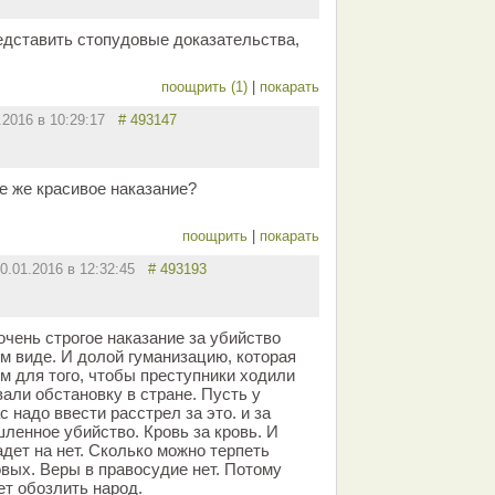
едставить стопудовые доказательства,
поощрить (1)
|
покарать
.2016 в 10:29:17
# 493147
ое же красивое наказание?
поощрить
|
покарать
0.01.2016 в 12:32:45
# 493193
очень строгое наказание за убийство
м виде. И долой гуманизацию, которая
м для того, чтобы преступники ходили
али обстановку в стране. Пусть у
с надо ввести расстрел за это. и за
ленное убийство. Кровь за кровь. И
дет на нет. Сколько можно терпеть
овых. Веры в правосудие нет. Потому
ет обозлить народ.