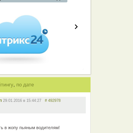
,
йтингу
по дате
п
29.01.2016 в 15:44:27
# 492978
ь в жопу пьяным водителям!