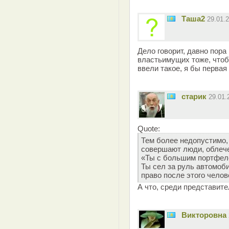
Таша2
29.01.
Дело говорит, давно пора
властьимущих тоже, чтоб
ввели такое, я бы первая
старик
29.01
Quote:
Тем более недопустимо,
совершают люди, облеч
«Ты с большим портфеле
Ты сел за руль автомоб
право после этого чело
А что, среди представите
Викторовна