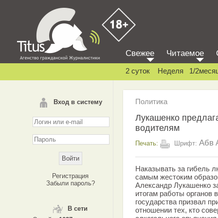
Свежее
Читаемое
2 суток
Неделя
1/2меся
Политика
Вход в систему
Лукашенко предлага
водителям
Абв
Печать:
Шрифт:
Наказывать за гибель л
Регистрация
самым жестоким образо
Забыли пароль?
Александр Лукашенко за
итогам работы органов в
государства призвал пр
В сети
отношении тех, кто сов