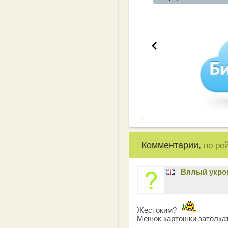
Комментарии,
по ре
Вялый укро
Жестоким?
Мешок картошки затолкат