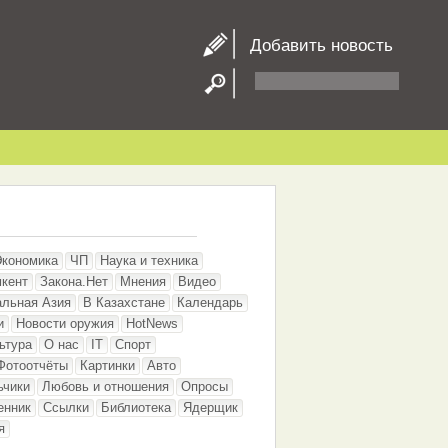
Добавить новость
Экономика
ЧП
Наука и техника
кент
Закона.Нет
Мнения
Видео
альная Азия
В Казахстане
Календарь
и
Новости оружия
HotNews
ьтура
О нас
IT
Спорт
Фотоотчёты
Картинки
Авто
ьчики
Любовь и отношения
Опросы
енник
Ссылки
Библиотека
Ядерщик
я