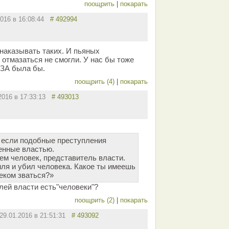
поощрить
|
покарать
2016 в 16:08:44
# 492994
 наказывать таких. И пьяных
 отмазаться не смогли. У нас бы тоже
 ЗА была бы.
поощрить (4)
|
покарать
.2016 в 17:33:13
# 493013
 если подобные преступления
енные властью.
м человек, представитель власти.
иля и убил человека. Какое ты имеешь
веком зваться?»
лей власти есть"человеки"?
поощрить (2)
|
покарать
29.01.2016 в 21:51:31
# 493092