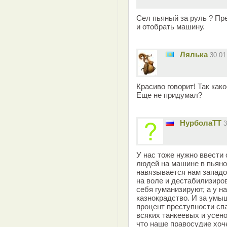
Сел пьяный за руль ? Пр
и отобрать машину.
Лялька
30.01
Красиво говорит! Так как
Еще не придумал?
НурболаТТ
3
У нас тоже нужно ввести 
людей на машине в пьяно
навязывается нам западо
на воле и дестабилизиров
себя гуманизируют, а у на
казнокрадство. И за умыш
процент преступности спа
всяких танкеевых и усен
что наше правосудие хоч