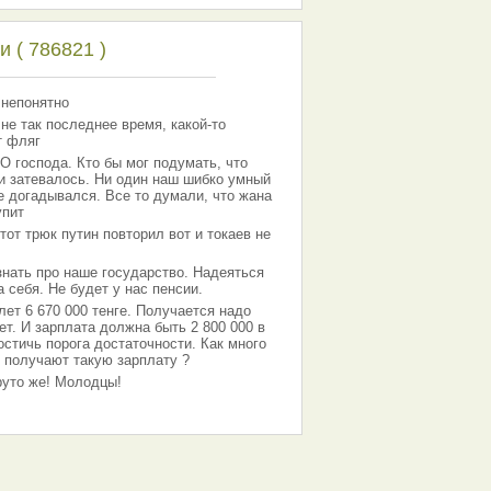
 ( 786821 )
 непонятно
 не так последнее время, какой-то
т фляг
господа. Кто бы мог подумать, что
 и затевалось. Ни один наш шибко умный
е догадывался. Все то думали, что жана
упит
тот трюк путин повторил вот и токаев не
знать про наше государство. Надеяться
 себя. Не будет у нас пенсии.
лет 6 670 000 тенге. Получается надо
ет. И зарплата должна быть 2 800 000 в
остичь порога достаточности. Как много
 получают такую зарплату ?
Круто же! Молодцы!