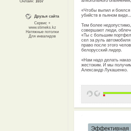
алкогольного опьянения,
Онлайн:
1037
«Чтобы выпил и боялся 
убийств в пьяном виде..
Друзья сайта
Сервис +
Тем более недопустимо
www.stimeks.kz
совершают люди, облеч
Натяжные потолки
«Ты с большим портфеле
Для инвалидов
сел за руль автомобиля
право после этого чело
белорусский лидер.
«Нам надо делать наказ
жестоким. И мы получи
Александр Лукашенко.
Эффективная 