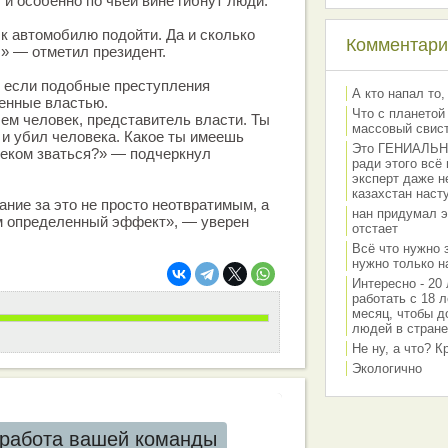
 и особенно по чьей вине гибнут люди.
к автомобилю подойти. Да и сколько
Комментарии
.» — отметил президент.
, если подобные преступления
А кто напал то,
енные властью.
Что с планетой
м человек, представитель власти. Ты
массовый свис
 и убил человека. Какое ты имеешь
Это ГЕНИАЛЬНО 
веком зваться?» — подчеркнул
ради этого всё
эксперт даже н
казахстан наст
ание за это не просто неотвратимым, а
нан придумал э
м определенный эффект», — уверен
отстает
Всё что нужно 
нужно только на
Интересно - 20 
работать с 18 л
месяц, чтобы д
людей в стране
Не ну, а что? 
Экологично
работа вашей команды