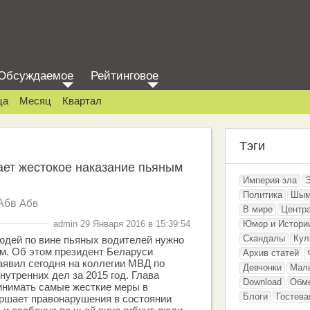
Обсуждаемое
Рейтинговое
ца
Месяц
Квартал
Тэги
ет жестокое наказание пьяным
Империя зла
Политика
Шым
Абв
Абв
В мире
Центр
admin 29 Января 2016 в 15:39:54
Юмор и Истори
Скандалы
Кул
юдей по вине пьяных водителей нужно
м. Об этом президент Беларуси
Архив статей
явил сегодня на коллегии МВД по
Девчонки
Мал
нутренних дел за 2015 год. Глава
Download
Обм
инимать самые жесткие меры в
Блоги
Гостева
ершает правонарушения в состоянии