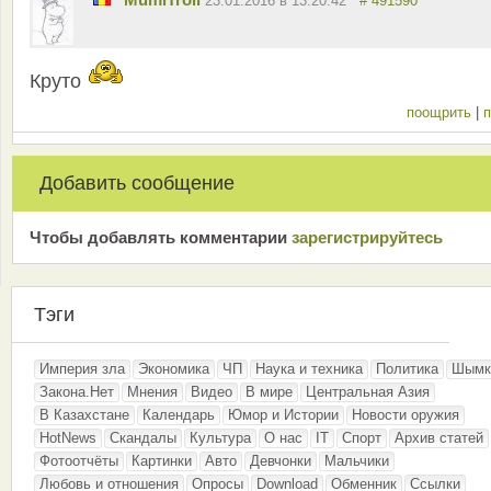
23.01.2016 в 13:20:42
# 491590
Круто
поощрить
|
п
Добавить сообщение
Чтобы добавлять комментарии
зарeгиcтрирyйтeсь
Тэги
Империя зла
Экономика
ЧП
Наука и техника
Политика
Шымк
Закона.Нет
Мнения
Видео
В мире
Центральная Азия
В Казахстане
Календарь
Юмор и Истории
Новости оружия
HotNews
Скандалы
Культура
О нас
IT
Спорт
Архив статей
Фотоотчёты
Картинки
Авто
Девчонки
Мальчики
Любовь и отношения
Опросы
Download
Обменник
Ссылки