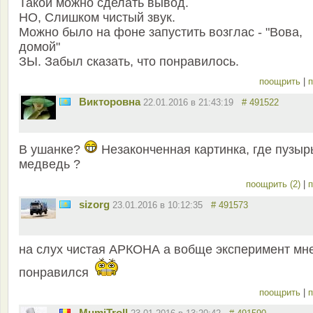
Такой можно сделать вывод.
НО, Слишком чистый звук.
Можно было на фоне запустить возглас - "Вова,
домой"
ЗЫ. Забыл сказать, что понравилось.
поощрить
|
п
Викторовна
22.01.2016 в 21:43:19
# 491522
В ушанке?
Незаконченная картинка, где пузыр
медведь ?
поощрить (2)
|
п
sizorg
23.01.2016 в 10:12:35
# 491573
на слух чистая АРКОНА а вобще эксперимент мн
понравился
поощрить
|
п
MumiTroll