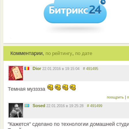
Комментарии,
,
по рейтингу
по дате
Dior
22.01.2016 в 19:15:04
# 491495
Темная музззза
поощрить
|
п
Sosed
22.01.2016 в 19:25:28
# 491499
"Кажется" сделано по технологии домашней студи