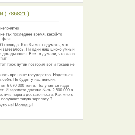
 ( 786821 )
 непонятно
 не так последнее время, какой-то
т фляг
господа. Кто бы мог подумать, что
 и затевалось. Ни один наш шибко умный
е догадывался. Все то думали, что жана
упит
тот трюк путин повторил вот и токаев не
знать про наше государство. Надеяться
 себя. Не будет у нас пенсии.
лет 6 670 000 тенге. Получается надо
ет. И зарплата должна быть 2 800 000 в
остичь порога достаточности. Как много
 получают такую зарплату ?
Круто же! Молодцы!