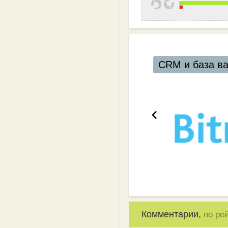
CRM и база в
Комментарии,
по ре