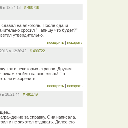
16 в 12:34:18
# 490719
 сдавал на алкоголь. После сдачи
начительно сросил "Напишу что будет?"
тветил утвердительно.
поощрить
|
покарать
.2016 в 12:36:42
# 490722
ку как в некоторых странах. Другим
очникам клеймо на всю жизнь! По
это не искоренить.
поощрить
|
покарать
6 в 18:21:44
# 491149
щее...
аграждение за справку. Она написала,
трил и не захотел отдавать. Далее его