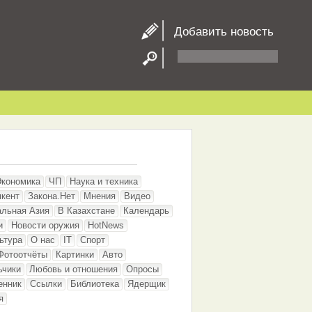
Добавить новость
Экономика
ЧП
Наука и техника
кент
Закона.Нет
Мнения
Видео
альная Азия
В Казахстане
Календарь
и
Новости оружия
HotNews
ьтура
О нас
IT
Спорт
Фотоотчёты
Картинки
Авто
ьчики
Любовь и отношения
Опросы
енник
Ссылки
Библиотека
Ядерщик
я