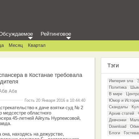
Обсуждаемое
Рейтинговое
ца
Месяц
Квартал
Тэги
спансера в Костанае требовала
одителя
Империя зла
Политика
Шым
Абв
Абв
В мире
Центр
Гость 20 Января 2016 в 10:44:40
Юмор и Истори
Скандалы
Кул
стрекательство к даче взятки суд № 2
р медсестре областного
Архив статей
нсера 45-летней Айгуль Нурпеисовой,
Девчонки
Мал
авда.
Download
Обм
Блоги
Гостева
 она, находясь на дежурстве,