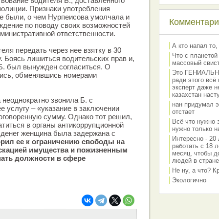
вование водителя Б., доставленного
полиции. Признаки употребления
е были, о чем Нурпеисова умолчала и
Комментарии
ждение по поводу своих возможностей
министративной ответственности.
А кто напал то,
ля передать через нее взятку в 30
Что с планетой
у. Боясь лишиться водительских прав и,
массовый свис
 Б. был вынужден согласиться. О
Это ГЕНИАЛЬНО 
лись, обменявшись номерами
ради этого всё
эксперт даже н
казахстан наст
 неоднократно звонила Б. с
нан придумал э
ее услугу – «указание в заключении
отстает
 оговоренную сумму. Однако тот решил,
Всё что нужно 
атиться в органы антикоррупционной
нужно только на
 денег женщина была задержана с
Интересно - 20 
рил ее к ограничению свободы на
работать с 18 л
искацией имущества и пожизненным
месяц, чтобы д
ать должности в сфере
людей в стране
Не ну, а что? 
Экологично