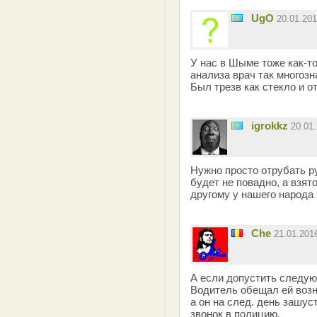
UgO
20.01.20
У нас в Шыме тоже как-то
анализа врач так многоз
Был трезв как стекло и о
igrokkz
20.01
Нужно просто отрубать ру
будет не повадно, а взят
другому у нашего народа 
Che
21.01.201
А если допустить следую
Водитель обещал ей возн
а он на след. день зашус
звонок в полицию.