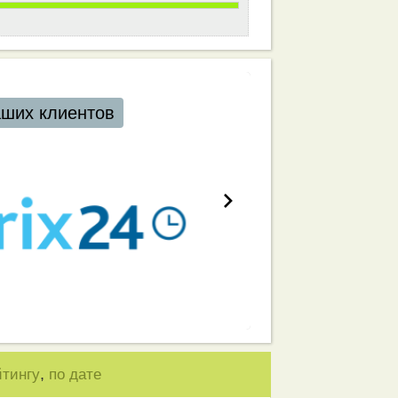
аших клиентов
,
йтингу
по дате