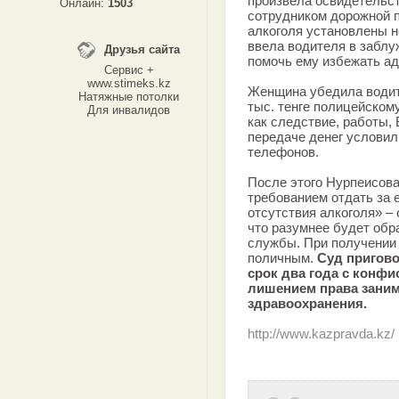
произвела освидетельст
Онлайн:
1503
сотрудником дорожной 
алкоголя установлены н
ввела водителя в заблу
Друзья сайта
помочь ему избежать ад
Сервис +
www.stimeks.kz
Женщина убедила водите
Натяжные потолки
тыс. тенге полицейском
Для инвалидов
как следствие, работы,
передаче денег услови
телефонов.
После этого Нурпеисова
требованием отдать за 
отсутствия алкоголя» –
что разумнее будет обр
службы. При получении
поличным.
Суд пригово
срок два года с конф
лишением права заним
здравоохранения.
http://www.kazpravda.kz/