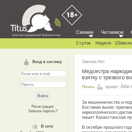
Свежее
Читаемое
2 суток
Неделя
1/2меся
Закона.Нет
Вход в систему
Медсестра наркоди
взятку с трезвого в
Абв
Печать:
Шрифт:
За мошенничество и под
Регистрация
Костаная вынес пригово
Забыли пароль?
наркологического диспа
пишет Казахстанская пр
В сети
В октябре прошлого года