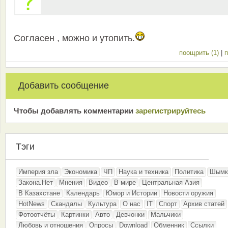
Согласен , можно и утопить.
поощрить (1)
|
п
Добавить сообщение
Чтобы добавлять комментарии
зарeгиcтрирyйтeсь
Тэги
Империя зла
Экономика
ЧП
Наука и техника
Политика
Шымк
Закона.Нет
Мнения
Видео
В мире
Центральная Азия
В Казахстане
Календарь
Юмор и Истории
Новости оружия
HotNews
Скандалы
Культура
О нас
IT
Спорт
Архив статей
Фотоотчёты
Картинки
Авто
Девчонки
Мальчики
Любовь и отношения
Опросы
Download
Обменник
Ссылки