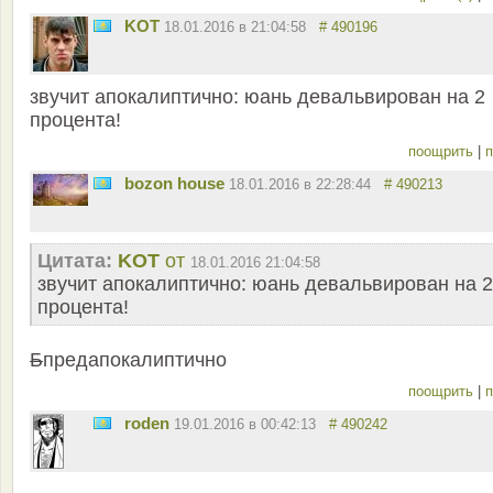
KOT
18.01.2016 в 21:04:58
# 490196
звучит апокалиптично: юань девальвирован на 2
процента!
поощрить
|
п
bozon house
18.01.2016 в 22:28:44
# 490213
Цитата:
KOT
от
18.01.2016 21:04:58
звучит апокалиптично: юань девальвирован на 2
процента!
Б
предапокалиптично
поощрить
|
п
roden
19.01.2016 в 00:42:13
# 490242