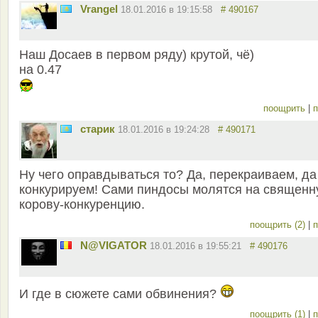
Vrangel
18.01.2016 в 19:15:58
# 490167
Наш Досаев в первом ряду) крутой, чё)
на 0.47
поощрить
|
п
старик
18.01.2016 в 19:24:28
# 490171
Ну чего оправдываться то? Да, перекраиваем, да
конкурируем! Сами пиндосы молятся на священ
корову-конкуренцию.
поощрить (2)
|
п
N@VIGATOR
18.01.2016 в 19:55:21
# 490176
И где в сюжете сами обвинения?
поощрить (1)
|
п