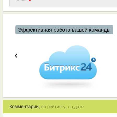
Эффективная работа вашей команды
Комментарии,
,
по рейтингу
по дате