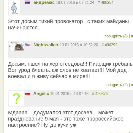
андремас
19.01.2016 в 07:21:24
# 490254
Этот досым тихий провокатор , с таких майданы
начинаются..
поощрить (8)
|
п
Nightwalker
19.01.2016 в 10:52:26
# 490292
Досым, пшел на хер отседова!!! Пиарщик гребаны
Вот урод блеать..аж слов не хватает!!! Мой дед
воевал и я живу сейчас в мире!!!
поощрить (2)
|
п
Angelic
19.01.2016 в 13:07:16
# 490374
Мдаааа... додумался этот досаев... может
празднование 9 мая - это тоже пророссийское
настроение? Ну, до кучи уж