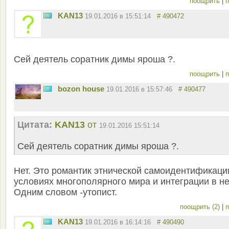
поощрить
|
п
KAN13
19.01.2016 в 15:51:14
# 490472
Сей деятель соратник димы яроша ?.
поощрить
|
п
bozon house
19.01.2016 в 15:57:46
# 490477
Цитата:
KAN13
от
19.01.2016 15:51:14
Сей деятель соратник димы яроша ?.
Нет. Это романтик этнической самоидентификаци
условиях многополярного мира и интеграции в не
Одним словом -утопист.
поощрить (2)
|
п
KAN13
19.01.2016 в 16:14:16
# 490490