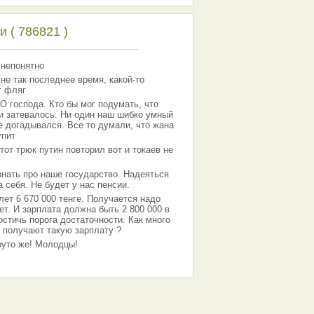
 ( 786821 )
 непонятно
 не так последнее время, какой-то
т фляг
господа. Кто бы мог подумать, что
 и затевалось. Ни один наш шибко умный
е догадывался. Все то думали, что жана
упит
тот трюк путин повторил вот и токаев не
знать про наше государство. Надеяться
 себя. Не будет у нас пенсии.
лет 6 670 000 тенге. Получается надо
ет. И зарплата должна быть 2 800 000 в
остичь порога достаточности. Как много
 получают такую зарплату ?
Круто же! Молодцы!