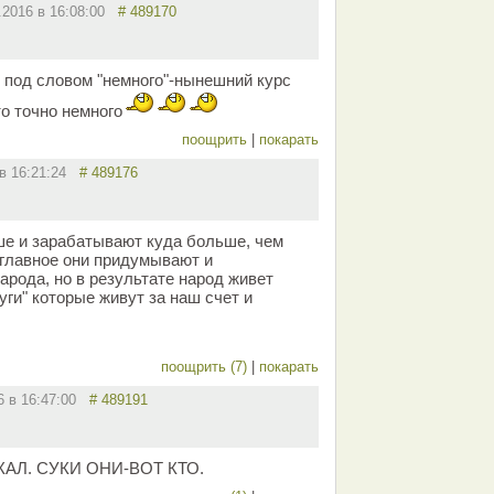
.2016 в 16:08:00
# 489170
 под словом "немного"-нынешний курс
о точно немного
поощрить
|
покарать
 в 16:21:24
# 489176
ше и зарабатывают куда больше, чем
 главное они придумывают и
арода, но в результате народ живет
уги" которые живут за наш счет и
поощрить (7)
|
покарать
16 в 16:47:00
# 489191
АЛ. СУКИ ОНИ-ВОТ КТО.