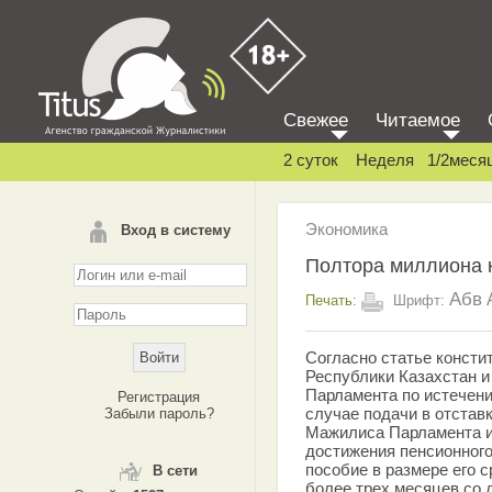
Свежее
Читаемое
2 суток
Неделя
1/2меся
Экономика
Вход в систему
Полтора миллиона 
Абв
Печать:
Шрифт:
Согласно статье консти
Республики Казахстан и 
Парламента по истечении
Регистрация
случае подачи в отстав
Забыли пароль?
Мажилиса Парламента и 
достижения пенсионног
пособие в размере его 
В сети
более трех месяцев со 