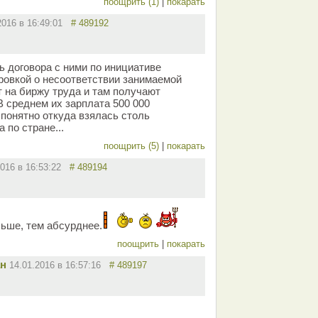
поощрить (1)
|
покарать
2016 в 16:49:01
# 489192
ь договора с ними по инициативе
овкой о несоответствии занимаемой
 на биржу труда и там получают
 среднем их зарплата 500 000
 понятно откуда взялась столь
 по стране...
поощрить (5)
|
покарать
2016 в 16:53:22
# 489194
льше, тем абсурднее.
поощрить
|
покарать
ан
14.01.2016 в 16:57:16
# 489197