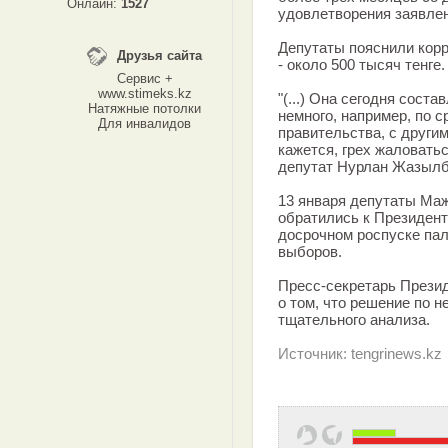
Онлайн:
1527
удовлетворения заявлен
Депутаты пояснили корр
Друзья сайта
- около 500 тысяч тенге.
Сервис +
www.stimeks.kz
"(...) Она сегодня соста
Натяжные потолки
немного, например, по 
Для инвалидов
правительства, с други
кажется, грех жаловатьс
депутат Нурлан Жазылб
13 января депутаты Ма
обратились к Президент
досрочном роспуске па
выборов.
Пресс-секретарь Презид
о том, что решение по н
тщательного анализа.
Источник: tengrinews.kz