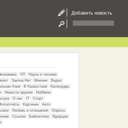
Добавить новость
Экономика
ЧП
Наука и техника
кент
Закона.Нет
Мнения
Видео
альная Азия
В Казахстане
Календарь
и
Новости оружия
HotNews
ьтура
О нас
IT
Спорт
Фотоотчёты
Картинки
Авто
ьчики
Любовь и отношения
Опросы
енник
Ссылки
Библиотека
Ядерщик
я