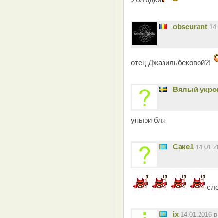
obscurant
14
отец Джазильбековой?!
Вялый укро
упыри бля
Саке1
14.01.
сло
ix
14.01.2016 