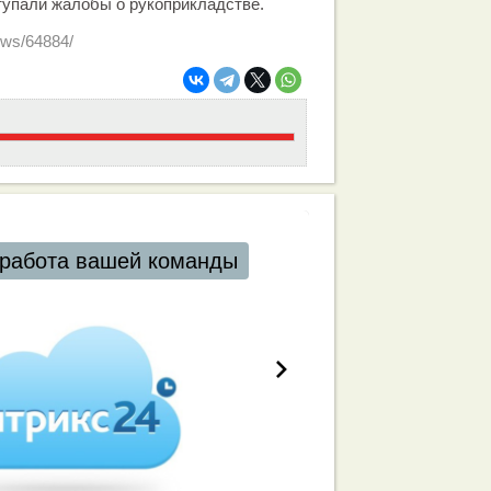
ступали жалобы о рукоприкладстве.
ews/64884/
работа вашей команды