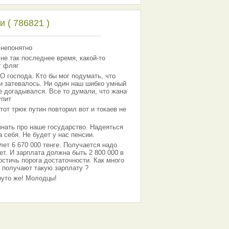
 ( 786821 )
 непонятно
 не так последнее время, какой-то
т фляг
господа. Кто бы мог подумать, что
 и затевалось. Ни один наш шибко умный
е догадывался. Все то думали, что жана
упит
тот трюк путин повторил вот и токаев не
знать про наше государство. Надеяться
 себя. Не будет у нас пенсии.
лет 6 670 000 тенге. Получается надо
ет. И зарплата должна быть 2 800 000 в
остичь порога достаточности. Как много
 получают такую зарплату ?
Круто же! Молодцы!