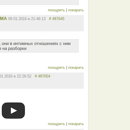
поощрить
|
покарать
ММА
09.01.2016 в 21:46:13
# 487645
, они в интимных отношениях с ним
я на разборки
поощрить
|
покарать
01.2016 в 22:26:52
# 487654
поощрить
|
покарать