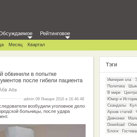
Обсуждаемое
Рейтинговое
ца
Месяц
Квартал
Тэги
й обвинили в попытке
ументов после гибели пациента
Империя зла
Политика
Шым
Абв
Абв
В мире
Центр
admin 09 Января 2016 в 16:46:48
Юмор и Истори
Скандалы
Кул
следователи возбудили уголовное дело
ородской больницы, после удара
Архив статей
ент.
Девчонки
Мал
Download
Обм
Блоги
Гостева