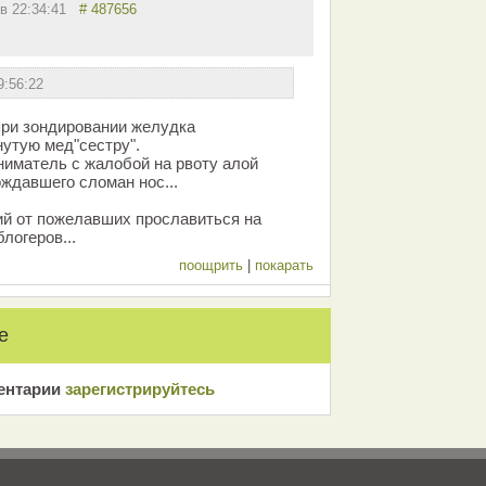
 в 22:34:41
# 487656
9:56:22
при зондировании желудка
утую мед"сестру".
иматель с жалобой на рвоту алой
ождавшего сломан нос...
й от пожелавших прославиться на
логеров...
поощрить
|
покарать
е
ентарии
зарeгиcтрирyйтeсь