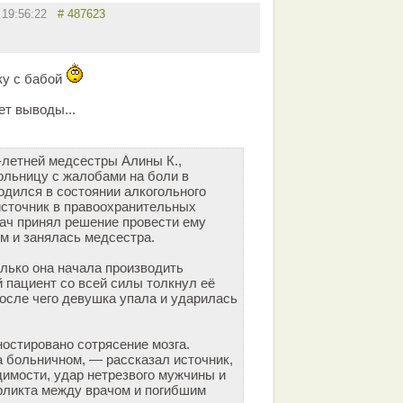
в 19:56:22
# 487623
ку с бабой
ет выводы...
-летней медсестры Алины К.,
ольницу с жалобами на боли в
одился в состоянии алкогольного
сточник в правоохранительных
ач принял решение провести ему
м и занялась медсестра.
олько она начала производить
 пациент со всей силы толкнул её
после чего девушка упала и ударилась
остировано сотрясение мозга.
а больничном, — рассказал источник,
идимости, удар нетрезвого мужчины и
фликта между врачом и погибшим