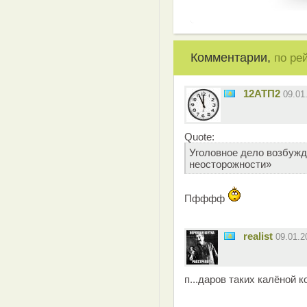
Комментарии,
по ре
12АТП2
09.01
Quote:
Уголовное дело возбужд
неосторожности»
Пфффф
realist
09.01.
п...даров таких калёной ко