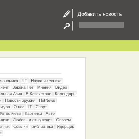
Добавить новость
Экономика
ЧП
Наука и техника
кент
Закона.Нет
Мнения
Видео
альная Азия
В Казахстане
Календарь
и
Новости оружия
HotNews
ьтура
О нас
IT
Спорт
Фотоотчёты
Картинки
Авто
ьчики
Любовь и отношения
Опросы
енник
Ссылки
Библиотека
Ядерщик
я