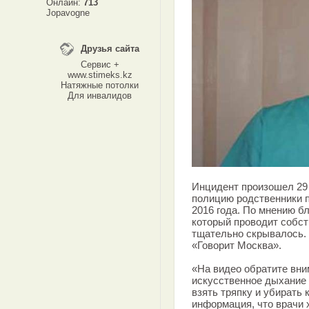
Онлайн:
713
Jopavogne
Друзья сайта
Сервис +
www.stimeks.kz
Натяжные потолки
Для инвалидов
Инцидент произошел 29 
полицию родственники п
2016 года. По мнению б
который проводит собс
тщательно скрывалось. 
«Говорит Москва».
«На видео обратите вним
искусственное дыхание 
взять тряпку и убирать 
информация, что врачи 