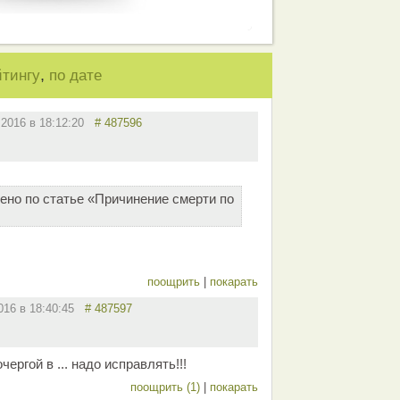
,
йтингу
по дате
.2016 в 18:12:20
# 487596
ено по статье «Причинение смерти по
поощрить
|
покарать
2016 в 18:40:45
# 487597
чергой в ... надо исправлять!!!
поощрить (1)
|
покарать