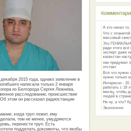
Комментарии
А кто напал то,
Что с планетой
массовый свис
Это ГЕНИАЛЬНО 
ради этого всё
эксперт даже н
казахстан наст
нан придумал э
отстает
Всё что нужно 
нужно только на
декабря 2015 года, однако заявление в
Интересно - 20 
огибшего написали только 2 января
работать с 18 л
логера из Белгорода Сергея Лежнева,
месяц, чтобы д
твенное расследование, происшествие
людей в стране
Об этом он рассказал радиостанции
Не ну, а что? 
Экологично
ание, когда труп лежит, ему
делали, тем не менее, умудряются
кровь, перенести труп. Есть
хотели подделать документы, что якобы