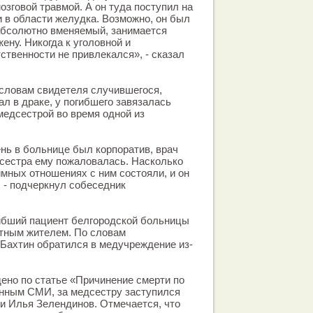
озговой травмой. А он туда поступил на
 в области желудка. Возможно, он был
абсолютно вменяемый, занимается
жену. Никогда к уголовной и
ственности не привлекался», - сказал
о словам свидетеля случившегося,
ал в драке, у погибшего завязалась
медсестрой во время одной из
ень в больнице был корпоратив, врач
сестра ему пожаловалась. Насколько
имных отношениях с ним состояли, и он
, - подчеркнул собеседник
гибший пациент белгородской больницы
стным жителем. По словам
 Бахтин обратился в медучреждение из-
ено по статье «Причинение смерти по
анным СМИ, за медсестру заступился
ии Илья Зелендинов. Отмечается, что