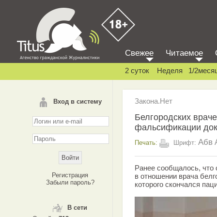
Свежее
Читаемое
2 суток
Неделя
1/2меся
Закона.Нет
Вход в систему
Белгородских враче
фальсификации док
Абв
Печать:
Шрифт:
Ранее сообщалось, что 
Регистрация
в отношении врача белг
Забыли пароль?
которого скончался паци
В сети