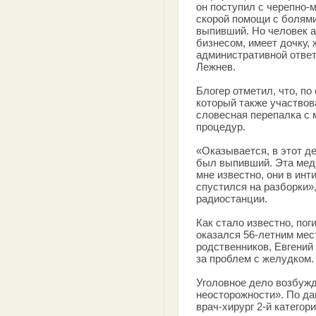
он поступил с черепно-м
скорой помощи с болями
выпивший. Но человек 
бизнесом, имеет дочку, 
административной ответ
Лежнев.
Блогер отметил, что, п
который также участвов
словесная перепалка с 
процедур.
«Оказывается, в этот д
был выпивший. Эта мед
мне известно, они в инт
спустился на разборки»
радиостанции.
Как стало известно, по
оказался 56-летним ме
родственников, Евгений
за проблем с желудком.
Уголовное дело возбужд
неосторожности». По д
врач-хирург 2-й категор