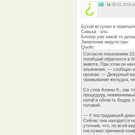
ix
09.01.2016 
Бухой вступил в перепал
Синька - зло.
Блогер уже какой то дела
Заявление медсестры:
Quote:
Согласно показаниям 22
погибший обратился в б
животе. При этом он нах
опьянения, — сообщил и
органах. — Дежурный вр
промывание желудка, че
Со слов Алины К., как т
процедуру, невменяемый
ногой в область бедра, 
головой.
— У пострадавшей диагн
Сейчас она находится н
уточнив, что, по всей в
послужил причиной кон