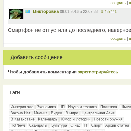
поощрить
|
п
Викторовна
08.01.2016 в 22:07:38
# 487441
Смартфон не отпустила до последнего, наверное
поощрить
|
п
Добавить сообщение
Чтобы добавлять комментарии
зарeгиcтрирyйтeсь
Тэги
Империя зла
Экономика
ЧП
Наука и техника
Политика
Шымк
Закона.Нет
Мнения
Видео
В мире
Центральная Азия
В Казахстане
Календарь
Юмор и Истории
Новости оружия
HotNews
Скандалы
Культура
О нас
IT
Спорт
Архив статей