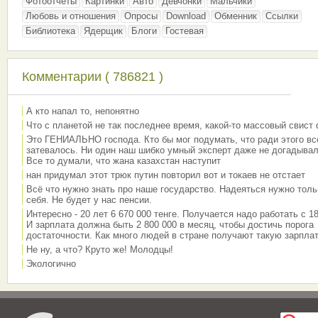
Фотоотчёты
Картинки
Авто
Девчонки
Мальчики
Любовь и отношения
Опросы
Download
Обменник
Ссылки
Библиотека
Ядерщик
Блоги
Гостевая
Комментарии ( 786821 )
А кто напал то, непонятно
Что с планетой не так последнее время, какой-то массовый свист
Это ГЕНИАЛЬНО господа. Кто бы мог подумать, что ради этого вс
затевалось. Ни один наш шибко умный эксперт даже не догадывал
Все то думали, что жана казахстан наступит
нан придумал этот трюк путин повторил вот и токаев не отстает
Всё что нужно знать про наше государство. Надеяться нужно толь
себя. Не будет у нас пенсии.
Интересно - 20 лет 6 670 000 тенге. Получается надо работать с 18
И зарплата должна быть 2 800 000 в месяц, чтобы достичь порога
достаточности. Как много людей в стране получают такую зарплат
Не ну, а что? Круто же! Молодцы!
Экологично