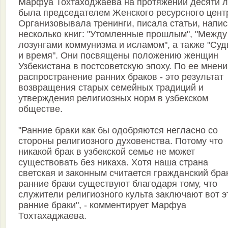
Марфуа Тохтаходжаева на протяжении десяти л
была председателем Женского ресурсного цент
Организовывала тренинги, писала статьи, напи
несколько книг: "Утомленные прошлым", "Между
лозунгами коммунизма и исламом", а также "Су
и время". Они посвящены положению женщин
Узбекистана в постсоветскую эпоху. По ее мнен
распространение ранних браков - это результат
возвращения старых семейных традиций и
утверждения религиозных норм в узбекском
обществе.
"Ранние браки как бы одобряются негласно со
стороны религиозного духовенства. Потому что
никакой брак в узбекской семье не может
существовать без никаха. Хотя наша страна
светская и законным считается гражданский брак
ранние браки существуют благодаря тому, что
служители религиозного культа заключают вот э
ранние браки", - комментирует Марфуа
Тохтахаджаева.