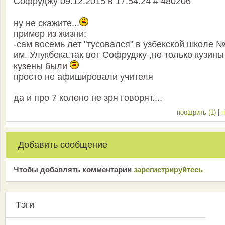
Софруджу 09.12.2015 в 17:54:24 # 480206
ну не скажите...
пример из жизни:
-сам восемь лет "тусовался" в узбекской школе 
им. Улукбека.так вот Софруджу ,не только кузины
кузены были
просто не афишировали учителя
да и про 7 колено не зря говорят....
поощрить (1)
|
п
Добавить сообщение
Чтобы добавлять комментарии
зарeгиcтрирyйтeсь
Тэги