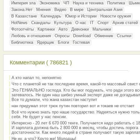
Империя зла
Экономика
ЧП
Наука и техника
Политика
Шымк
Закона.Нет
Мнения
Видео
В мире
Центральная Азия
В Казахстане
Календарь
Юмор и Истории
Новости оружия
HotNews
Скандалы
Культура
О нас
IT
Спорт
Архив статей
Фотоотчёты
Картинки
Авто
Девчонки
Мальчики
Любовь и отношения
Опросы
Download
Обменник
Ссылки
Библиотека
Ядерщик
Блоги
Гостевая
Комментарии ( 786821 )
А кто напал то, непонятно
Что с планетой не так последнее время, какой-то массовый свист
Это ГЕНИАЛЬНО господа. Кто бы мог подумать, что ради этого вс
затевалось. Ни один наш шибко умный эксперт даже не догадывал
Все то думали, что жана казахстан наступит
нан придумал этот трюк путин повторил вот и токаев не отстает
Всё что нужно знать про наше государство. Надеяться нужно толь
себя. Не будет у нас пенсии.
Интересно - 20 лет 6 670 000 тенге. Получается надо работать с 18
И зарплата должна быть 2 800 000 в месяц, чтобы достичь порога
достаточности. Как много людей в стране получают такую зарплат
Не ну, а что? Круто же! Молодцы!