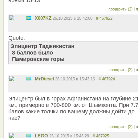
время 15-13
поощрить (2)
|
п
X007KZ
26.10.2015 в 15:42:00
# 467922
Quote:
Эпицентр Таджикистан
8 баллов было
Памировские горы
поощрить (2)
|
п
MrDiesel
26.10.2015 в 15:43:16
# 467924
Эпицентр был в горах Афганистана на глубине 2
км., примерно в 700-800 км. от Шымкента. При 7.
балов какие толчки по вашему должны дойти до
нас?
поощрить (2)
|
п
LEGO
26.10.2015 в 15:43:29
# 467925