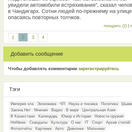
увидели автомобили встряхивания", сказал чело
в Чандигарх. Сотни людей по-прежнему на улице
опасаясь повторных толчков.
поощрить (2)
|
п
1
2
3
4
Добавить сообщение
Чтобы добавлять комментарии
зарeгиcтрирyйтeсь
Тэги
Империя зла
Экономика
ЧП
Наука и техника
Политика
Шымк
Закона.Нет
Мнения
Видео
В мире
Центральная Азия
В Казахстане
Календарь
Юмор и Истории
Новости оружия
HotNews
Скандалы
Культура
О нас
IT
Спорт
Архив статей
Фотоотчёты
Картинки
Авто
Девчонки
Мальчики