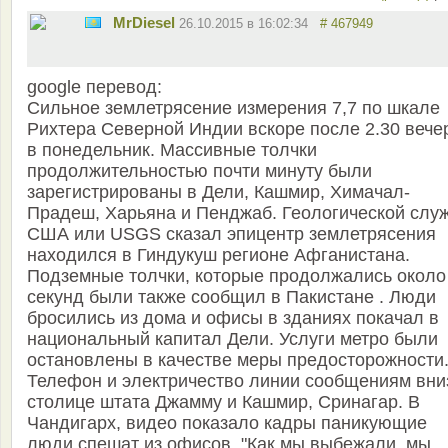
MrDiesel
26.10.2015 в 16:02:34
# 467949
google перевод:
Сильное землетрясение измерения 7,7 по шкале
Рихтера Северной Индии вскоре после 2.30 вече
в понедельник. Массивные толчки
продолжительностью почти минуту были
зарегистрированы в Дели, Кашмир, Химачал-
Прадеш, Харьяна и Пенджаб. Геологической слу
США или USGS сказал эпицентр землетрясения
находился в Гиндукуш регионе Афганистана.
Подземные толчки, которые продолжались около
секунд были также сообщил в Пакистане . Люди
бросились из дома и офисы в зданиях покачал в
национальный капитал Дели. Услуги метро были
остановлены в качестве меры предосторожности
Телефон и электричество линии сообщениям вни
столице штата Джамму и Кашмир, Сринагар. В
Чандигарх, видео показало кадры паникующие
люди спешат из офисов. "Как мы выбежали, мы