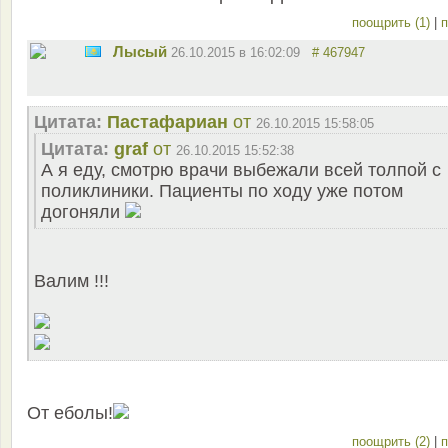
поощрить (1)
|
п
Лысый
26.10.2015 в 16:02:09
# 467947
Цитата:
Пастафариан
от
26.10.2015 15:58:05
Цитата:
graf
от
26.10.2015 15:52:38
А я еду, смотрю врачи выбежали всей толпой с
поликлиники. Пациенты по ходу уже потом
догоняли
Валим !!!
От еболы!
поощрить (2)
|
п