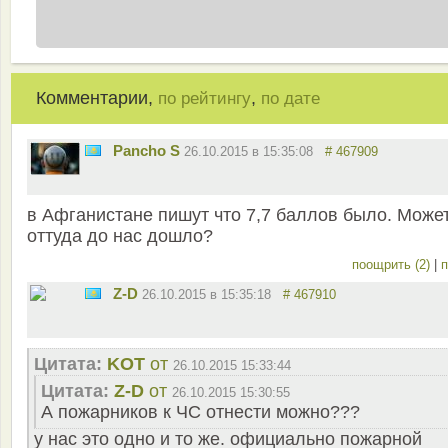
Комментарии,
,
по рейтингу
по дате
Pancho S
26.10.2015 в 15:35:08
# 467909
в Афганистане пишут что 7,7 баллов было. Може
оттуда до нас дошло?
поощрить (2)
|
п
Z-D
26.10.2015 в 15:35:18
# 467910
Цитата:
KOT
от
26.10.2015 15:33:44
Цитата:
Z-D
от
26.10.2015 15:30:55
А пожарников к ЧС отнести можно???
у нас это одно и то же. официально пожарной