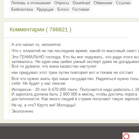
Любовь и отношения
Опросы
Download
Обменник
Ссылки
Библиотека
Ядерщик
Блоги
Гостевая
Комментарии ( 786821 )
А кто напал то, непонятно
Что с планетой не так последнее время, какой-то массовый свист
Это ГЕНИАЛЬНО господа. Кто бы мог подумать, что ради этого вс
затевалось. Ни один наш шибко умный эксперт даже не догадывал
Все то думали, что жана казахстан наступит
нан придумал этот трюк путин повторил вот и токаев не отстает
Всё что нужно знать про наше государство. Надеяться нужно толь
себя. Не будет у нас пенсии.
Интересно - 20 лет 6 670 000 тенге. Получается надо работать с 18
И зарплата должна быть 2 800 000 в месяц, чтобы достичь порога
достаточности. Как много людей в стране получают такую зарплат
Не ну, а что? Круто же! Молодцы!
Экологично