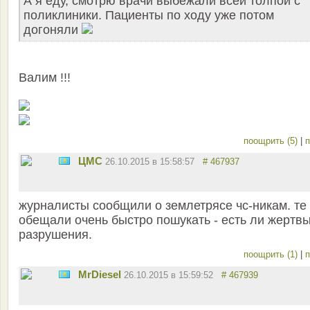
А я еду, смотрю врачи выбежали всей толпой с
поликлиники. Пациенты по ходу уже потом
догоняли
Валим !!!
поощрить (5)
|
п
ЦМС
26.10.2015 в 15:58:57
# 467937
журналисты сообщили о землетрясе чс-никам. те
обещали очень быстро пошукать - есть ли жертвы
разрушения.
поощрить (1)
|
п
MrDiesel
26.10.2015 в 15:59:52
# 467939