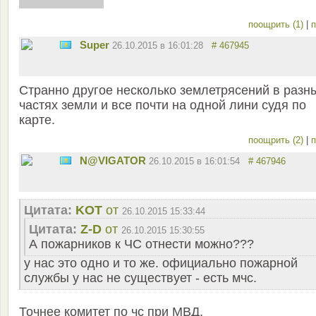
поощрить (1)
|
п
Super
26.10.2015 в 16:01:28
# 467945
Странно другое несколько землетрясений в разн
частях земли и все почти на одной лини судя по
карте.
поощрить (2)
|
п
N@VIGATOR
26.10.2015 в 16:01:54
# 467946
Цитата:
KOT
от
26.10.2015 15:33:44
Цитата:
Z-D
от
26.10.2015 15:30:55
А пожарников к ЧС отнести можно???
у нас это одно и то же. официально пожарной
службы у нас не существует - есть мчс.
Точнее комитет по чс при МВД.