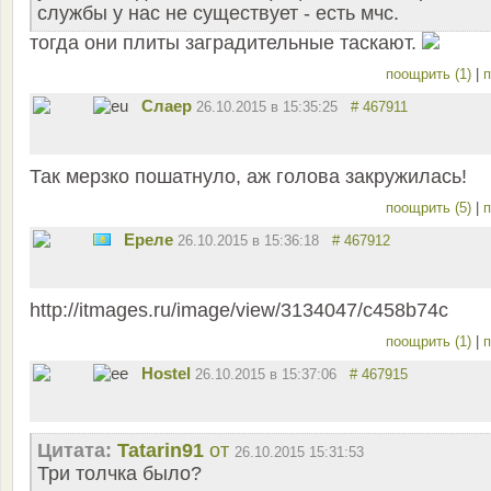
службы у нас не существует - есть мчс.
тогда они плиты заградительные таскают.
поощрить (1)
|
п
Слаер
26.10.2015 в 15:35:25
# 467911
Так мерзко пошатнуло, аж голова закружилась!
поощрить (5)
|
п
Ереле
26.10.2015 в 15:36:18
# 467912
http://itmages.ru/image/view/3134047/c458b74c
поощрить (1)
|
п
Hostel
26.10.2015 в 15:37:06
# 467915
Цитата:
Tatarin91
от
26.10.2015 15:31:53
Три толчка было?