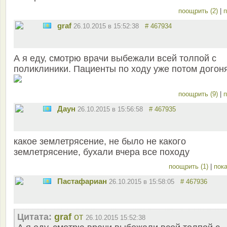
поощрить (2)
|
п
graf
26.10.2015 в 15:52:38
# 467934
А я еду, смотрю врачи выбежали всей толпой с
поликлиники. Пациенты по ходу уже потом догон
поощрить (9)
|
п
Даун
26.10.2015 в 15:56:58
# 467935
какое землетрясение, не было не какого
землетрясение, бухали вчера все походу
поощрить (1)
|
пока
Пастафариан
26.10.2015 в 15:58:05
# 467936
Цитата:
graf
от
26.10.2015 15:52:38