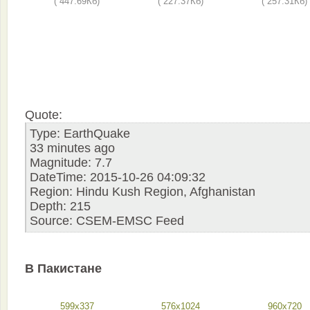
( 447.69Кб)
( 227.37Кб)
( 257.31Кб)
Quote:
Type: EarthQuake
33 minutes ago
Magnitude: 7.7
DateTime: 2015-10-26 04:09:32
Region: Hindu Kush Region, Afghanistan
Depth: 215
Source: CSEM-EMSC Feed
В Пакистане
599x337
576x1024
960x720