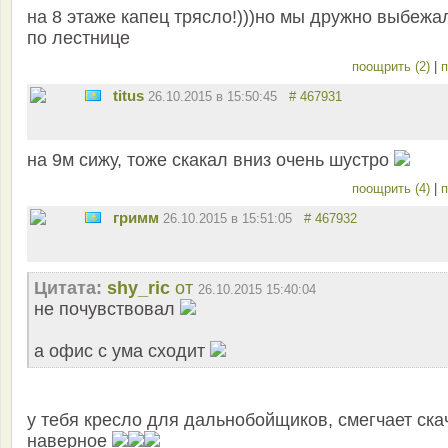
на 8 этаже капец трясло!)))но мы дружно выбежа
по лестнице
поощрить (2)
|
п
titus
26.10.2015 в 15:50:45
# 467931
на 9м сижу, тоже скакал вниз очень шустро
поощрить (4)
|
п
гримм
26.10.2015 в 15:51:05
# 467932
Цитата:
shy_ric
от
26.10.2015 15:40:04
не почувствовал
а офис с ума сходит
у тебя кресло для дальнобойщиков, смегчает ска
наверное