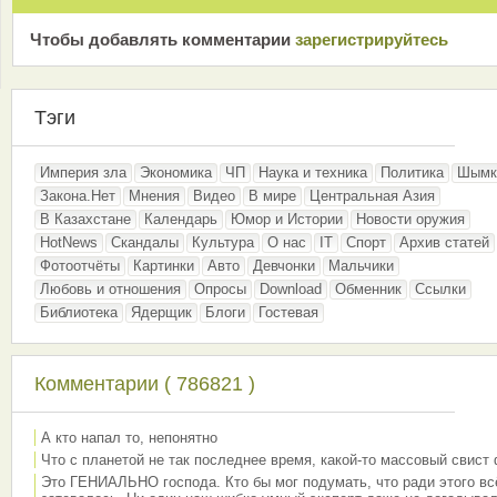
Чтобы добавлять комментарии
зарeгиcтрирyйтeсь
Тэги
Империя зла
Экономика
ЧП
Наука и техника
Политика
Шымк
Закона.Нет
Мнения
Видео
В мире
Центральная Азия
В Казахстане
Календарь
Юмор и Истории
Новости оружия
HotNews
Скандалы
Культура
О нас
IT
Спорт
Архив статей
Фотоотчёты
Картинки
Авто
Девчонки
Мальчики
Любовь и отношения
Опросы
Download
Обменник
Ссылки
Библиотека
Ядерщик
Блоги
Гостевая
Комментарии ( 786821 )
А кто напал то, непонятно
Что с планетой не так последнее время, какой-то массовый свист
Это ГЕНИАЛЬНО господа. Кто бы мог подумать, что ради этого вс