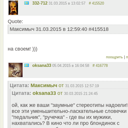
332-712
31.03.2015 в 13:02:57
# 415520
Quote:
Максимыч 31.03.2015 в 12:59:40 #415518
на своем! )))
поощрить
|
п
oksana33
05.04.2015 в 16:04:58
# 416778
Цитата:
Максимыч
от
31.03.2015 12:57:19
Цитата:
oksana33
от
30.03.2015 21:24:45
ой, как же ваши "заумные" стереотипы надоели
все эти уменьшительно-ласкательные словечки
"педальчик", "ручечка" - где вы их мужики,
нахватались? В кино что ли про блондинок с