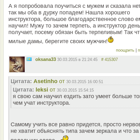
А я попробовала поучиться с мужем и сказала не
так мы оба в дурку попадем! Нашла хорошего
инструктора, большое благодарственное слово е
научил! Мужу то зачем терпеть, а инструктор ден
получает, посему обязан быть терпеливым! Так ч
милые дамы, берегите своих мужчин!
поощрить
|
п
oksana33
30.03.2015 в 21:24:45
# 415307
Цитата:
Asetinho
от
30.03.2015 16:00:51
Цитата:
leksi
от
30.03.2015 15:54:15
я свою сам научил ездить зато умеет больше то
чем учат инструктора.
Самому учить все равно придется, просто нерво
не хватит объяснять типа зачем зеркала и что за