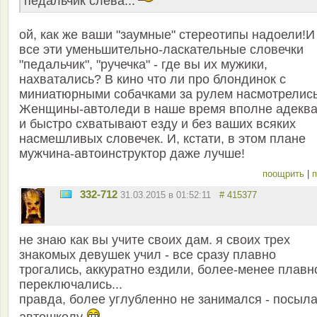
педальчик слева...
ой, как же ваши "заумные" стереотипы надоели!И
все эти уменьшительно-ласкательные словечки
"педальчик", "ручечка" - где вы их мужики,
нахватались? В кино что ли про блондинок с
миниатюрными собачками за рулем насмотрелис
Женщины-автоледи в наше время вполне адеква
и быстро схватывают езду и без ваших всяких
насмешливых словечек. И, кстати, в этом плане
мужчина-автоинструктор даже лучше!
поощрить
|
п
332-712
31.03.2015 в 01:52:11
# 415377
не знаю как вы учите своих дам. я своих трех
знакомых девушек учил - все сразу плавно
трогались, аккуратно ездили, более-менее плавн
переключались...
правда, более углубленно не занимался - посыла