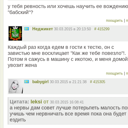
у тебя ревность или хочешь научить ее вождению
"бабский"?
поощрить
|
п
Неджикет
30.03.2015 в 20:13:50
# 415299
Каждый раз когда едем в гости к тестю, он с
завистью мне восклицает "Как же тебе повезло"!.
Потом я сажусь в машину с икотою, и меня домой
увозит жена
поощрить
|
п
babygirl
30.03.2015 в 21:21:38
# 415305
Цитата:
leksi
от
30.03.2015 16:08:41
а нервы дам совет лучше потерьпеть малость по
учишь чем нервничать все время пока она будет
ездить