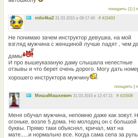
автошколу
поощрить (1)
|
п
milo4ka2
31.03.2015 в 09:17:40
# 415403
Не понимаю зачем инструктор девушка, на мой
взгляд мужчина с женщиной лучше ладят , чем д
дамы
И про вышеуказаную даму слышала нелестные
отзывы и что берет очень дорого. Могу дать номе
хорошего инструктора мужчину
поощрить
|
п
MишаМашкевич
31.03.2015 в 12:47:21
# 415508
Меня обучал мужчина, непомню даже как зовут. 
огоньке, возле 5 дома. Но молодец он с большой
буквы. Прямо таки объяснял, кричал, мат на
мате.....и нормально все. Когда сама села за руль