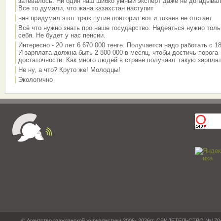
затевалось. Ни один наш шибко умный эксперт даже не догадывал
Все то думали, что жана казахстан наступит
нан придумал этот трюк путин повторил вот и токаев не отстает
Всё что нужно знать про наше государство. Надеяться нужно толь
себя. Не будет у нас пенсии.
Интересно - 20 лет 6 670 000 тенге. Получается надо работать с 18
И зарплата должна быть 2 800 000 в месяц, чтобы достичь порога
достаточности. Как много людей в стране получают такую зарплат
Не ну, а что? Круто же! Молодцы!
Экологично
© Агентство гражданской журналистики 2006- 2026гг. СВИДЕТЕЛЬСТВО №17