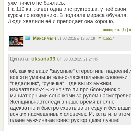
уже ничего не боялась.
На 112 кв. живет одна инструкторша, у неё свои
курсы по вождению. В подвале мираса обучала.
Люди хвалили её и преподает она хорошо.
поощрить (1)
|
п
Максимыч
31.03.2015 в 12:57:19
# 415517
Цитата:
oksana33
от
30.03.2015 21:24:45
ой, как же ваши "заумные" стереотипы надоели!
все эти уменьшительно-ласкательные словечки
"педальчик", "ручечка" - где вы их мужики,
нахватались? В кино что ли про блондинок с
миниатюрными собачками за рулем насмотрели
Женщины-автоледи в наше время вполне
адекватно и быстро схватывают езду и без ваши
всяких насмешливых словечек. И, кстати, в этом
плане мужчина-автоинструктор даже лучше!