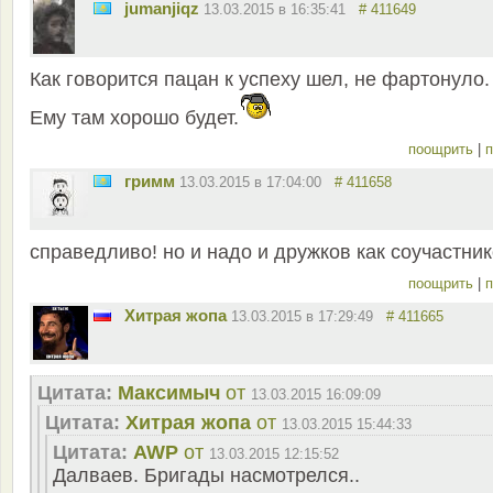
jumanjiqz
13.03.2015 в 16:35:41
# 411649
Как говорится пацан к успеху шел, не фартонуло.
Ему там хорошо будет.
поощрить
|
п
гримм
13.03.2015 в 17:04:00
# 411658
справедливо! но и надо и дружков как соучастник
поощрить
|
п
Хитрая жопа
13.03.2015 в 17:29:49
# 411665
Цитата:
Максимыч
от
13.03.2015 16:09:09
Цитата:
Хитрая жопа
от
13.03.2015 15:44:33
Цитата:
AWP
от
13.03.2015 12:15:52
Далваев. Бригады насмотрелся..