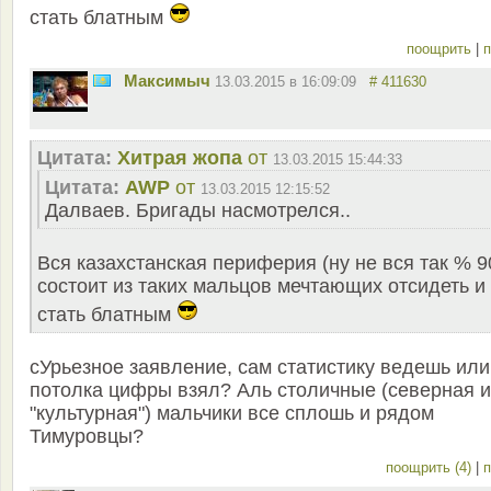
стать блатным
поощрить
|
п
Максимыч
13.03.2015 в 16:09:09
# 411630
Цитата:
Хитрая жопа
от
13.03.2015 15:44:33
Цитата:
AWP
от
13.03.2015 12:15:52
Далваев. Бригады насмотрелся..
Вся казахстанская периферия (ну не вся так % 9
состоит из таких мальцов мечтающих отсидеть и
стать блатным
сУрьезное заявление, сам статистику ведешь или
потолка цифры взял? Аль столичные (северная и
"культурная") мальчики все сплошь и рядом
Тимуровцы?
поощрить (4)
|
п