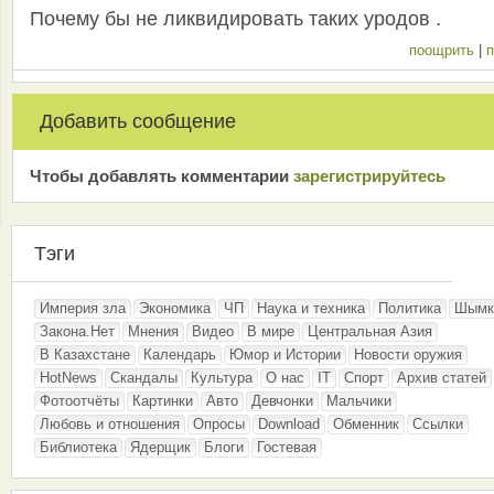
Почему бы не ликвидировать таких уродов .
поощрить
|
п
Добавить сообщение
Чтобы добавлять комментарии
зарeгиcтрирyйтeсь
Тэги
Империя зла
Экономика
ЧП
Наука и техника
Политика
Шымк
Закона.Нет
Мнения
Видео
В мире
Центральная Азия
В Казахстане
Календарь
Юмор и Истории
Новости оружия
HotNews
Скандалы
Культура
О нас
IT
Спорт
Архив статей
Фотоотчёты
Картинки
Авто
Девчонки
Мальчики
Любовь и отношения
Опросы
Download
Обменник
Ссылки
Библиотека
Ядерщик
Блоги
Гостевая