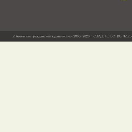
© Агентство гражданской журналистики 2006- 2026гг. СВИДЕТЕЛЬСТВО №17