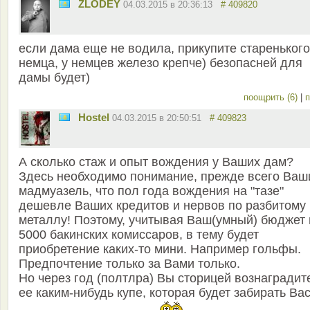
ZLODEY
04.03.2015 в 20:36:13
# 409820
если дама еще не водила, прикупите старенького
немца, у немцев железо крепче) безопасней для
дамы будет)
поощрить (6)
|
п
Hostel
04.03.2015 в 20:50:51
# 409823
А сколько стаж и опыт вождения у Ваших дам?
Здесь необходимо понимание, прежде всего Ваш
мадмуазель, что пол года вождения на "тазе"
дешевле Ваших кредитов и нервов по разбитому
металлу! Поэтому, учитывая Ваш(умный) бюджет 
5000 бакинских комиссаров, в тему будет
приобретение каких-то мини. Например гольфы.
Предпочтение только за Вами только.
Но через год (полтлра) Вы сторицей вознаградит
ее каким-нибудь купе, которая будет забирать Вас