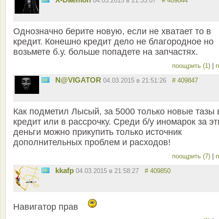
04.03.2015 в 21:33:07
# 409844
Однозначно берите новую, если не хватает то в
кредит. Конешно кредит дело не благородное но
возьмете б.у. больше попадете на запчастях.
поощрить (1)
|
п
N@VIGATOR
04.03.2015 в 21:51:26
# 409847
Как подметил Лысый, за 5000 только новые тазы 
кредит или в рассрочку. Среди б/у иномарок за эт
деньги можно прикупить только источник
дополнительных проблем и расходов!
поощрить (7)
|
п
kkafp
04.03.2015 в 21:58:27
# 409850
Навигатор прав