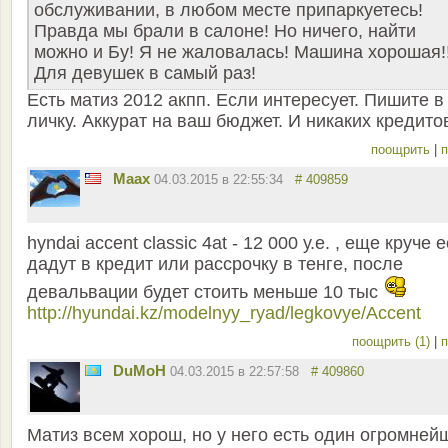
обслуживании, в любом месте припаркуетесь!
Правда мы брали в салоне! Но ничего, найти
можно и Бу! Я не жаловалась! Машина хорошая!
Для девушек в самый раз!
Есть матиз 2012 акпп. Если интересует. Пишите в
личку. Аккурат на ваш бюджет. И никаких кредито
поощрить
|
п
Maax
04.03.2015 в 22:55:34
# 409859
hyndai accent classic 4at - 12 000 у.е. , еще круче 
дадут в кредит или рассрочку в тенге, после
девальвации будет стоить меньше 10 тыс
http://hyundai.kz/modelnyy_ryad/legkovye/Accent
поощрить (1)
|
п
DuMoH
04.03.2015 в 22:57:58
# 409860
Матиз всем хорош, но у него есть один огромней