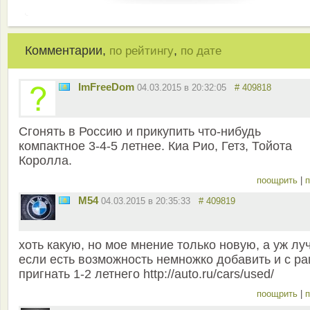
Комментарии,
,
по рейтингу
по дате
ImFreeDom
04.03.2015 в 20:32:05
# 409818
Сгонять в Россию и прикупить что-нибудь
компактное 3-4-5 летнее. Киа Рио, Гетз, Тойота
Королла.
поощрить
|
п
M54
04.03.2015 в 20:35:33
# 409819
хоть какую, но мое мнение только новую, а уж лу
если есть возможность немножко добавить и с р
пригнать 1-2 летнего http://auto.ru/cars/used/
поощрить
|
п