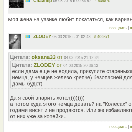
Снайпер
05.03.2015 в 00:54:57
# 409870
Моя жена на уазике любит покататься, как вариан
поощрить
|
п
ZLODEY
05.03.2015 в 01:02:43
# 409871
Цитата:
oksana33
от
04.03.2015 21:12:34
Цитата:
ZLODEY
от
04.03.2015 20:36:13
если дама еще не водила, прикупите старенько
немца, у немцев железо крепче) безопасней дл
дамы будет)
Да я свой впарить хотел))))))))
а потом куда этого немца девать? на "Колесах" 
годами висят и не продаются. Или же избавляю
от них уже за копейки..
поощрить
|
п