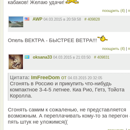
кабаков! Желаю удачи!
поощрить (4)
|
п
AWP
04.03.2015 в 20:59:58
# 409828
Опель ВЕКТРА - БЫСТРЕЕ ВЕТРА!!!
поощрить (4)
|
п
oksana33
04.03.2015 в 21:03:50
# 409831
Цитата:
ImFreeDom
от
04.03.2015 20:32:05
Сгонять в Россию и прикупить что-нибудь
компактное 3-4-5 летнее. Киа Рио, Гетз, Тойота
Королла.
Сгонять самим к сожаленью, не представляется
возможным. А переплачивать кому-то за перегон 
пять штук не уложимся((