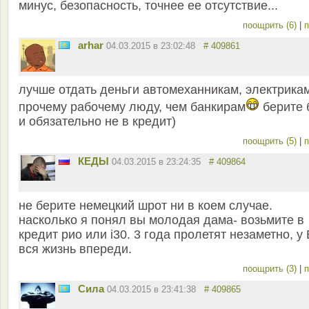
минус, безопасность, точнее ее отсутствие...
поощрить (6)
|
п
arhar
04.03.2015 в 23:02:48
# 409861
лучше отдать деньги автомеханникам, электрика
прочему рабочему люду, чем банкирам
берите б
и обязательно не в кредит)
поощрить (5)
|
п
КЕДЫ
04.03.2015 в 23:24:35
# 409864
не берите немецкий шрот ни в коем случае.
насколько я понял вы молодая дама- возьмите в
кредит рио или i30. 3 года пролетят незаметно, у
вся жизнь впереди.
поощрить (3)
|
п
Сила
04.03.2015 в 23:41:38
# 409865