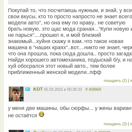
Покупай то, что посчитаешь нужным, и знай, у вс
свои вкусы, кто то просто напросто не знает всего
модели авто", но она ему по нраву.. не советую
брать новую, это щас мода сраная..."Купи новую 
не парься"....прошел я, и мой близкий
знакомый...хуйня скажу я вам..что такое новая
машина в "наших краях"..вот....никто не знает, чер
что она прошла, пока сюда дошла.. просто загадк
Найди хорошего автомеханика, подыскай б/у, и н
хуй обосрался этот новый авто., тем более
приближенный женской модели..пфф
поощрить (2)
|
п
KOT
05.03.2015 в 00:39:33
# 409869
у меня две машины, обы сюрфы... у жены вариан
не остаётся
поощрить (3)
|
п