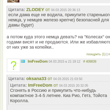
Цитата:
ZLODEY
от
04.03.2015 20:36:13
если дама еще не водила, прикупите стареньког
немца, у немцев железо крепче) безопасней для
дамы будет)
а потом куда этого немца девать? на "Колесах" о
годами висят и не продаются. Или же избавляют
от них уже за копейки..
поощрить (1)
|
п
ImFreeDom
04.03.2015 в 21:19:12
# 409839
Цитата:
oksana33
от
04.03.2015 21:03:50
Цитата:
ImFreeDom
от
04.03.2015 20:32:05
Сгонять в Россию и прикупить что-нибудь
компактное 3-4-5 летнее. Киа Рио, Гетз, Тойота
Королла.