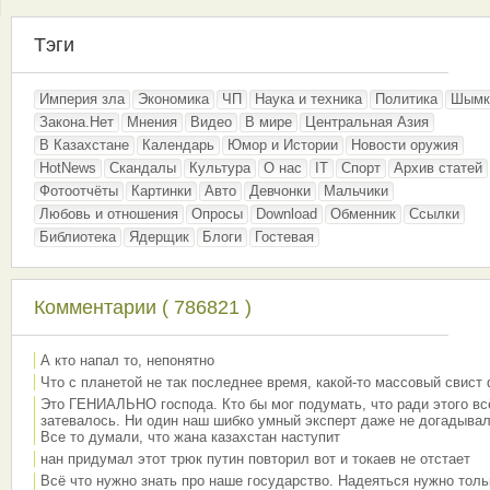
Тэги
Империя зла
Экономика
ЧП
Наука и техника
Политика
Шымк
Закона.Нет
Мнения
Видео
В мире
Центральная Азия
В Казахстане
Календарь
Юмор и Истории
Новости оружия
HotNews
Скандалы
Культура
О нас
IT
Спорт
Архив статей
Фотоотчёты
Картинки
Авто
Девчонки
Мальчики
Любовь и отношения
Опросы
Download
Обменник
Ссылки
Библиотека
Ядерщик
Блоги
Гостевая
Комментарии ( 786821 )
А кто напал то, непонятно
Что с планетой не так последнее время, какой-то массовый свист
Это ГЕНИАЛЬНО господа. Кто бы мог подумать, что ради этого вс
затевалось. Ни один наш шибко умный эксперт даже не догадывал
Все то думали, что жана казахстан наступит
нан придумал этот трюк путин повторил вот и токаев не отстает
Всё что нужно знать про наше государство. Надеяться нужно толь