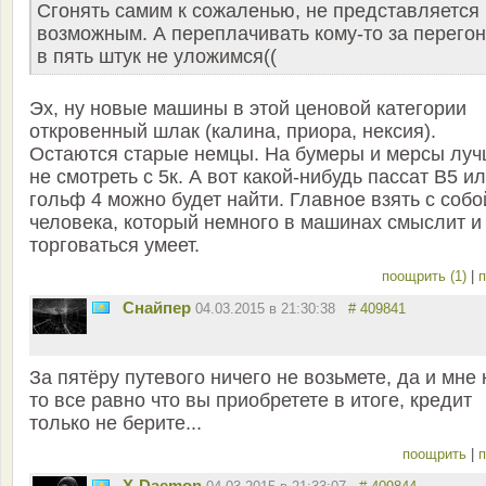
Сгонять самим к сожаленью, не представляется
возможным. А переплачивать кому-то за перегон
в пять штук не уложимся((
Эх, ну новые машины в этой ценовой категории
откровенный шлак (калина, приора, нексия).
Остаются старые немцы. На бумеры и мерсы лу
не смотреть с 5к. А вот какой-нибудь пассат B5 и
гольф 4 можно будет найти. Главное взять с собо
человека, который немного в машинах смыслит и
торговаться умеет.
поощрить (1)
|
п
Снайпер
04.03.2015 в 21:30:38
# 409841
За пятёру путевого ничего не возьмете, да и мне 
то все равно что вы приобретете в итоге, кредит
только не берите...
поощрить
|
п
X-Daemon