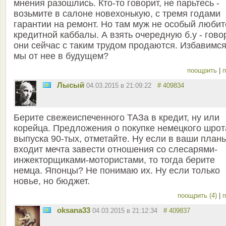
мнения разошлись. Кто-то говорит, не парьтесь -
возьмите в салоне новехонькую, с тремя годами
гарантии на ремонт. Но там муж не особый любит
кредитной каббалы. А взять очередную б.у - говор
они сейчас с таким трудом продаются. Избавимся
мы от нее в будущем?
поощрить
|
п
Лысый
04.03.2015 в 21:09:22
# 409834
Берите свежеиспеченного ТАЗа в кредит, ну или
корейца. Предложения о покупке немецкого шрот
выпуска 90-тых, отметайте. Ну если в ваши план
входит мечта завести отношения со слесарями-
инжекторщиками-мотористами, то тогда берите
немца. Японцы? Не понимаю их. Ну если только
новье, но бюджет.
поощрить (4)
|
п
oksana33
04.03.2015 в 21:12:34
# 409837