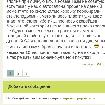
вполне при личную Б/У. а новые Тазы не советую
есть такая у нас с автосалона пробег на данный
момент что то около 20тыс коробку перебирали
стеклоподьемник меняли весь пластик уже как х
знает что. салон убогий....про новых корейцев
бюджетной категории незнаю ничего плохо говор
не буду но мне совсем не нравится их метал
толщиной с обертку от шоколадки.... катаюсь на
древней С4 и вполне доволен запчасти доступны
если на япошку я брал запчасти и плакаль...
то
немца на 10тыс приличная такая кучка выходит....
а так решать вам конечно.удачной покупки!!
поощрить (5)
|
п
1
2
3
Добавить сообщение
Чтобы добавлять комментарии
зарeгиcтрирyйтeсь