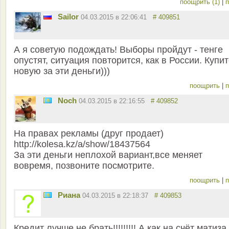
поощрить (1)
|
п
Sailor
04.03.2015 в 22:06:41
# 409851
А я советую подождать! Выборы пройдут - тенге
опустят, ситуация повторится, как в России. Купи
новую за эти деньги)))
поощрить
|
п
Noch
04.03.2015 в 22:16:55
# 409852
На правах рекламы (друг продает)
http://kolesa.kz/a/show/18437564
За эти деньги неплохой вариант,все меняет
вовремя, позвоните посмотрите.
поощрить
|
п
Риана
04.03.2015 в 22:18:37
# 409853
Кредит лучше не брать!!!!!!!!! А как на счёт матиза