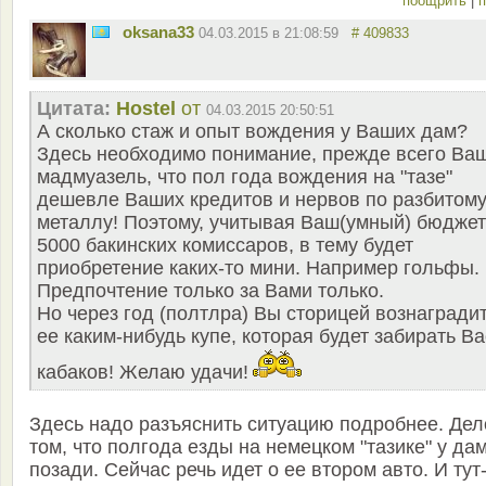
поощрить
|
п
oksana33
04.03.2015 в 21:08:59
# 409833
Цитата:
Hostel
от
04.03.2015 20:50:51
А сколько стаж и опыт вождения у Ваших дам?
Здесь необходимо понимание, прежде всего Ва
мадмуазель, что пол года вождения на "тазе"
дешевле Ваших кредитов и нервов по разбитом
металлу! Поэтому, учитывая Ваш(умный) бюджет
5000 бакинских комиссаров, в тему будет
приобретение каких-то мини. Например гольфы.
Предпочтение только за Вами только.
Но через год (полтлра) Вы сторицей вознагради
ее каким-нибудь купе, которая будет забирать Ва
кабаков! Желаю удачи!
Здесь надо разъяснить ситуацию подробнее. Дел
том, что полгода езды на немецком "тазике" у да
позади. Сейчас речь идет о ее втором авто. И тут