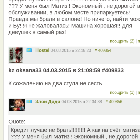
??? У меня был Матиз ! Экономный , не дорогой 
обслуживании, в любом месте припаркуетесь!
Правда мы брали в салоне! Но ничего, найти мо
и Бу! Я не жаловалась! Машина хорошая!! Для
девушек в самый раз!
поощрить (2)
|
п
Hostel
04.03.2015 в 22:19:20
# 409854
kz oksana33 04.03.2015 в 21:08:59 #409833
К сожалению на два стула не сесть.
поощрить (1)
|
п
Злой Дядя
04.03.2015 в 22:34:38
# 409856
Quote:
Кредит лучше не брать!!!!!!!!! А как на счёт матиз
??? У меня был Матиз ! Экономный , не дорогой 