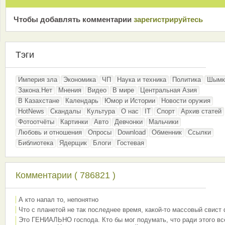
Чтобы добавлять комментарии
зарeгиcтрирyйтeсь
Тэги
Империя зла
Экономика
ЧП
Наука и техника
Политика
Шымк
Закона.Нет
Мнения
Видео
В мире
Центральная Азия
В Казахстане
Календарь
Юмор и Истории
Новости оружия
HotNews
Скандалы
Культура
О нас
IT
Спорт
Архив статей
Фотоотчёты
Картинки
Авто
Девчонки
Мальчики
Любовь и отношения
Опросы
Download
Обменник
Ссылки
Библиотека
Ядерщик
Блоги
Гостевая
Комментарии ( 786821 )
А кто напал то, непонятно
Что с планетой не так последнее время, какой-то массовый свист
Это ГЕНИАЛЬНО господа. Кто бы мог подумать, что ради этого вс