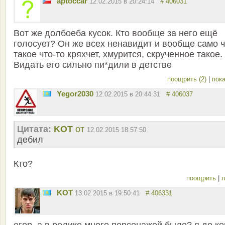
aptoccar
12.02.2015 в 20:24:14
# 406031
Вот же долбоеба кусок. Кто вообще за него ещё
голосует? Он же всех ненавидит и вообще само 
такое что-то кряхчет, хмурится, скрученное такое.
Видать его сильно пи*дили в детстве
поощрить (2)
|
пока
Yegor2030
12.02.2015 в 20:44:31
# 406037
Цитата:
KOT
от
12.02.2015 18:57:50
дебил
Кто?
поощрить
|
п
KOT
13.02.2015 в 19:50:41
# 406331