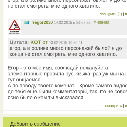
егор, а в ролике много персонажей было? я до к
не стал смотреть, мне одного хватило.
поощрить (1)
|
п
Yegor2030
14.02.2015 в 21:07:22
# 406480
Цитата:
KOT
от
13.02.2015 19:50:41
егор, а в ролике много персонажей было? я до
конца не стал смотреть, мне одного хватило.
Егор - это моё имя, соблюдай пожалуйста
элементарные правила рус. языка, раз уж мы на 
тут общаемся.
А по поводу твоего коменат... Кроме самого видо
до тебя еще были комментаторы, так что не совс
ясно было о ком ты высказался.
поощрить
|
п
Добавить сообщение