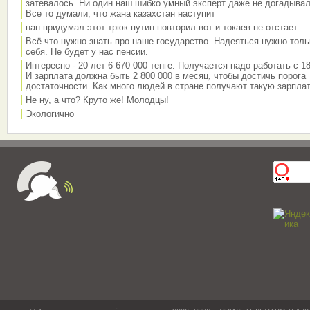
затевалось. Ни один наш шибко умный эксперт даже не догадывал
Все то думали, что жана казахстан наступит
нан придумал этот трюк путин повторил вот и токаев не отстает
Всё что нужно знать про наше государство. Надеяться нужно толь
себя. Не будет у нас пенсии.
Интересно - 20 лет 6 670 000 тенге. Получается надо работать с 18
И зарплата должна быть 2 800 000 в месяц, чтобы достичь порога
достаточности. Как много людей в стране получают такую зарплат
Не ну, а что? Круто же! Молодцы!
Экологично