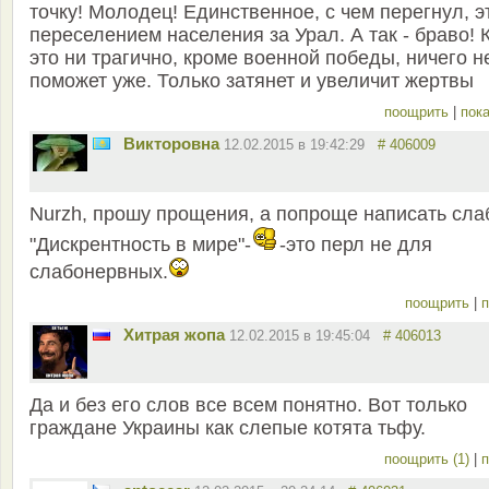
точку! Молодец! Единственное, с чем перегнул, э
переселением населения за Урал. А так - браво! 
это ни трагично, кроме военной победы, ничего н
поможет уже. Только затянет и увеличит жертвы
поощрить
|
пока
Викторовна
12.02.2015 в 19:42:29
# 406009
Nurzh, прошу прощения, а попроще написать сла
"Дискрентность в мире"-
-это перл не для
слабонервных.
поощрить
|
п
Хитрая жопа
12.02.2015 в 19:45:04
# 406013
Да и без его слов все всем понятно. Вот только
граждане Украины как слепые котята тьфу.
поощрить (1)
|
п