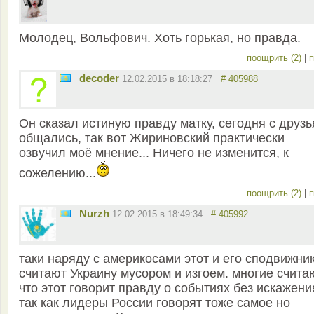
Молодец, Вольфович. Хоть горькая, но правда.
поощрить (2)
|
п
decoder
12.02.2015 в 18:18:27
# 405988
Он сказал истиную правду матку, сегодня с друз
общались, так вот Жириновский практически
озвучил моё мнение... Ничего не изменится, к
сожелению...
поощрить (2)
|
п
Nurzh
12.02.2015 в 18:49:34
# 405992
таки наряду с америкосами этот и его сподвижни
считают Украину мусором и изгоем. многие счита
что этот говорит правду о событиях без искажени
так как лидеры России говорят тоже самое но