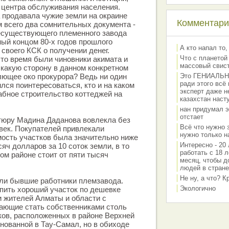
 центра обслуживания населения.
 продавала чужие земли на окраине
Комментарии
 всего два сомнительных документа -
несуществующего племенного завода
ный концом 80-х годов прошлого
А кто напал то,
ю своего КСК о получении денег.
Что с планетой
это время были чиновники акимата и
массовый свис
 какую сторону в данном конкретном
лющее око прокурора? Ведь ни один
Это ГЕНИАЛЬНО 
ради этого всё
лся поинтересоваться, кто и на каком
эксперт даже н
бное строительство коттеджей на
казахстан наст
нан придумал э
отстает
тюру Мадина Даданова вовлекла без
Всё что нужно 
век. Покупателей привлекали
нужно только на
ость участков была значительно ниже
Интересно - 20 
сяч долларов за 10 соток земли, в то
работать с 18 л
том районе стоит от пяти тысяч
месяц, чтобы д
людей в стране
Не ну, а что? 
ли бывшие работники племзавода.
Экологично
пить хороший участок по дешевке
 жителей Алматы и области с
ающие стать собственниками столь
ков, расположенных в районе Верхней
нованной в Тау-Самал, но в обиходе