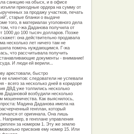
ла санкцию на обыск, и в офисе
 изъяли приходные ордера на сумму от
вырученных за продажу участков, печать
ий”, старые бланки о выдаче
оме того, в материалах уголовного дела
том, что г-жа Даданова получила от
т 1000 до 100 тысяч долларов. Позже
скажет: она действительно продавала
ма несколько лет ничего там не
решила помочь нуждающимся. Г-жа
ась, что рассчитывала получить
устанавливающие документы - внимание!
суда. И люди ей верили...
ову арестовали, быстро
 ее клиентов: следователи не успевали
я - всего за несколько дней в коридоре
ния ДВД уже толпились несколько
ив Дадановой возбудили несколько
м мошенничества. Как выяснилось,
 проста: Мадина Даданова имела на
расчерченный генплан, который
тличался от оригинала. Она лишь
. Например, в генплане управления
креплен за номером 1. Эту же землю
мовольно присвоив ему номер 15. Или