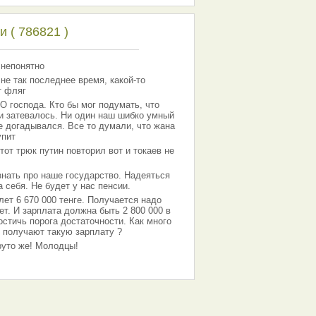
 ( 786821 )
 непонятно
 не так последнее время, какой-то
т фляг
господа. Кто бы мог подумать, что
 и затевалось. Ни один наш шибко умный
е догадывался. Все то думали, что жана
упит
тот трюк путин повторил вот и токаев не
знать про наше государство. Надеяться
 себя. Не будет у нас пенсии.
лет 6 670 000 тенге. Получается надо
ет. И зарплата должна быть 2 800 000 в
остичь порога достаточности. Как много
 получают такую зарплату ?
Круто же! Молодцы!