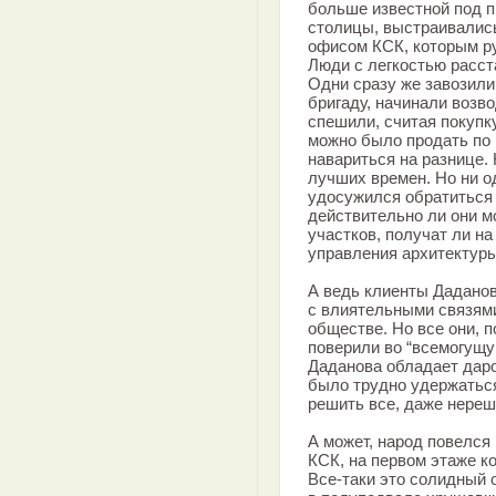
больше известной под 
столицы, выстраивалис
офисом КСК, которым р
Люди с легкостью расст
Одни сразу же завозили
бригаду, начинали возво
спешили, считая покупк
можно было продать по 
навариться на разнице.
лучших времен. Но ни о
удосужился обратиться 
действительно ли они м
участков, получат ли на
управления архитектуры
А ведь клиенты Даданов
с влиятельными связям
обществе. Но все они, 
поверили во “всемогущу
Даданова обладает дар
было трудно удержатьс
решить все, даже нереш
А может, народ повелся
КСК, на первом этаже ко
Все-таки это солидный 