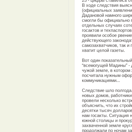
25 - цифры ставились о
В ходе следствия выясн
(официальных заявлений
Дадановой намного шире
смогли бы официально п
отдельных случаях соте
госактов и техпаспорто
проявили особое рвение
действующего законодат
самозахватчиков, так и 
хватит целой газеты.
Вот один показательны
“всемогущей Мадины” -
чужой земле, в котором
посчитала нужным оформ
коммуникациями...
Следствие шло полгода.
новых домов, работники
провели несколько вст
объяснить, что их стро
десятки тысяч долларов
нам госакты. Ситуация 
южной столицы и проку
захваченной земле круг
продолжали по ночам за