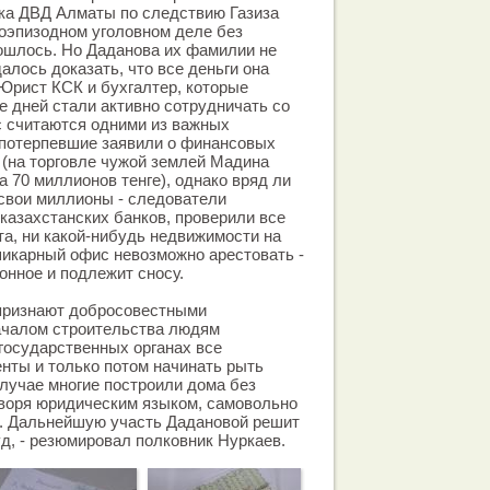
ка ДВД Алматы по следствию Газиза
оэпизодном уголовном деле без
ошлось. Но Даданова их фамилии не
алось доказать, что все деньги она
 Юрист КСК и бухгалтер, которые
е дней стали активно сотрудничать со
с считаются одними из важных
 потерпевшие заявили о финансовых
 (на торговле чужой землей Мадина
 70 миллионов тенге), однако вряд ли
 свои миллионы - следователи
 казахстанских банков, проверили все
та, ни какой-нибудь недвижимости на
шикарный офис невозможно арестовать -
онное и подлежит сносу.
 признают добросовестными
началом строительства людям
государственных органах все
нты и только потом начинать рыть
случае многие построили дома без
оворя юридическим языком, самовольно
. Дальнейшую участь Дадановой решит
д, - резюмировал полковник Нуркаев.