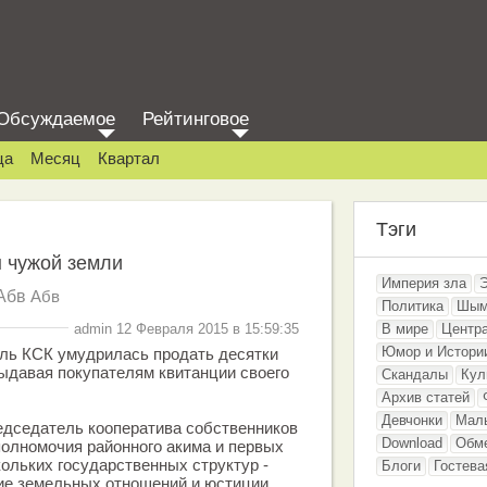
Обсуждаемое
Рейтинговое
ца
Месяц
Квартал
Тэги
ы чужой земли
Империя зла
Абв
Абв
Политика
Шым
admin 12 Февраля 2015 в 15:59:35
В мире
Центр
Юмор и Истори
ель КСК умудрилась продать десятки
выдавая покупателям квитанции своего
Скандалы
Кул
Архив статей
Девчонки
Мал
седатель кооператива собственников
Download
Обм
 полномочия районного акима и первых
ольких государственных структур -
Блоги
Гостева
ние земельных отношений и юстиции,