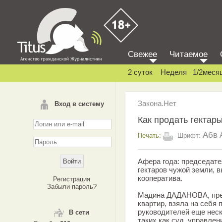
Свежее
Читаемое
2 суток
Неделя
1/2меся
Закона.Нет
Вход в систему
Как продать гектар
Абв
Печать:
Шрифт:
Афера года: председат
гектаров чужой земли, 
кооператива.
Регистрация
Забыли пароль?
Мадина ДАДАНОВА, пред
квартир, взяла на себя
руководителей еще неск
В сети
таких как суд, управле