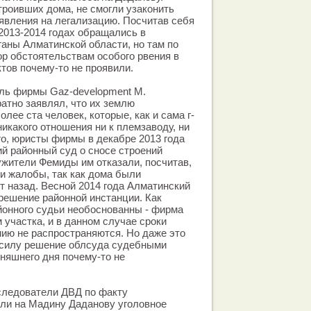
троивших дома, не смогли узаконить
явления на легализацию. Посчитав себя
2013-2014 годах обращались в
аны Алматинской области, но там по
р обстоятельствам особого рвения в
тов почему-то не проявили.
ль фирмы Gaz-development М.
но заявлял, что их землю
лее ста человек, которые, как и сама г-
икакого отношения ни к племзаводу, ни
го, юристы фирмы в декабре 2013 года
ий районный суд о сносе строений
ужители Фемиды им отказали, посчитав,
чи жалобы, так как дома были
т назад. Весной 2014 года Алматинский
решение районной инстанции. Как
йонного судьи необоснованны - фирма
 участка, и в данном случае сроки
нию не распространяются. Но даже это
 силу решение облсуда судебными
няшнего дня почему-то не
следователи ДВД по факту
ли на Мадину Даданову уголовное