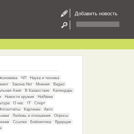
Добавить новость
Экономика
ЧП
Наука и техника
кент
Закона.Нет
Мнения
Видео
альная Азия
В Казахстане
Календарь
и
Новости оружия
HotNews
ьтура
О нас
IT
Спорт
Фотоотчёты
Картинки
Авто
ьчики
Любовь и отношения
Опросы
енник
Ссылки
Библиотека
Ядерщик
я