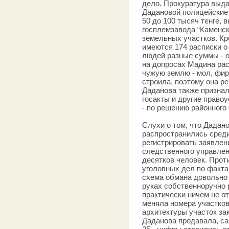
дело. Прокуратура выда
Дадановой полицейские
50 до 100 тысяч тенге, 
госплемзавода “Каменск
земельных участков. Кр
имеются 174 расписки о 
людей разные суммы - о
на допросах Мадина рас
чужую землю - мол, фир
строила, поэтому она 
Даданова также признал
госакты и другие право
- по решению районного 
Слухи о том, что Дадан
распространились среди
регистрировать заявлени
следственного управле
десятков человек. Прот
уголовных дел по факта
схема обмана довольно
руках собственноручно 
практически ничем не о
меняла номера участков
архитектуры участок за
Даданова продавала, са