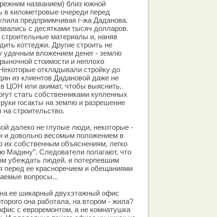
прежним названием) близ южной
ь в километровые очереди перед
улила предприимчивая г-жа Даданова.
авались с десятками тысяч долларов.
 строительные материалы и, наняв
дить коттеджи. Другие строить не
у удачным вложением денег - землю
рыночной стоимости и неплохо
 Некоторые откладывали стройку до
дин из клиентов Дадановой даже не
в ЦОН или акимат, чтобы выяснить,
огут стать собственниками купленных
 руки госакты на землю и разрешение
 на строительство.
ой далеко не глупые люди, некоторые -
и и довольно весомым положением в
по их собственным объяснениям, легко
ю Мадину”. Следователи полагают, что
ом убеждать людей, и потерпевшим
я перед ее красноречием и обещаниями
аемые вопросы...
 на ее шикарный двухэтажный офис
торого она работала, на втором - жила?
офис с евроремонтом, а не комнатушка