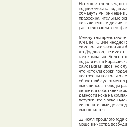
Несколько человек, пос
недвижимость, подав за
обманутыми, они еще в 
правоохранительные орг
невыясненным до сих по
расследовании этих фак
Между тем представите
КАПЛИНСКИЙ неоднократ
самовольно захватили бо
жа Даданова, не имеют н
к их компании. Более то
подали иск в Карасайск
самозахватчиков, но сл
что истекли сроки пода
построены несколько ле
областной суд отменил 
выяснилось, доводы ра
является собственником
давности иска на компа
вступившее в законную
исполнителями до сегод
выполняется...
22 июля прошлого года 
мошенничества возбуди