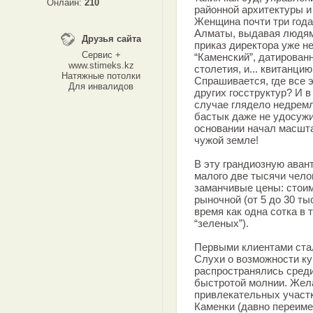
Онлайн:
210
районной архитектуры и
Женщина почти три года
Алматы, выдавая людям
Друзья сайта
приказ директора уже 
Сервис +
“Каменский”, датирован
www.stimeks.kz
столетия, и... квитанци
Натяжные потолки
Спрашивается, где все 
Для инвалидов
других госструктур? И в
случае глядело недрем
бастык даже не удосужи
основании начал масшта
чужой земле!
В эту грандиозную аван
малого две тысячи чело
заманчивые цены: стоим
рыночной (от 5 до 30 ты
время как одна сотка в 
“зеленых”).
Первыми клиентами ста
Слухи о возможности ку
распространялись среди
быстротой молнии. Жел
привлекательных участ
Каменки (давно переиме