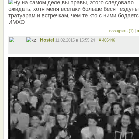
Ну на самом деле,вы правы, этого следовало
ожидать, хотя меня всетаки больше бесят ездуны
тратуарам и встречкам, чем те кто с ними бодаетс
ИМХО
поощрить (1)
|
п
Hostel
11.02.2015 в 15:55:24
# 405446