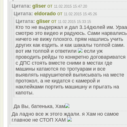
Цитата:
gliser
от
11.02.2015 15:47:20
Цитата:
eldorado
от
11.02.2015 15:45:26
Цитата:
gliser
от
11.02.2015 15:33:15
Кто то не выдержал и дал 3.14дюлей им. Ураа
смотрю это видео и радуюсь. Сами нарвались
ничего не вижу плохого. прям нашлись учить
других как ездить. и как шакалы толпой сами.
вот им толпой и ответили
если уж
проводить рейды то конкретно договариватся
с ДПС стоять вместе сними в местах где
машины катаются по тротуарам и все
выявлять нарушителей выписывать на месте
протокол, а не кидатся с камерой и
наклейками портить машишну и прыгать на
капоты.
Да Вы, батенька, Хам
Да ладно все ж этого ждали. я Хам но самое
главное не СТОП ХАМ