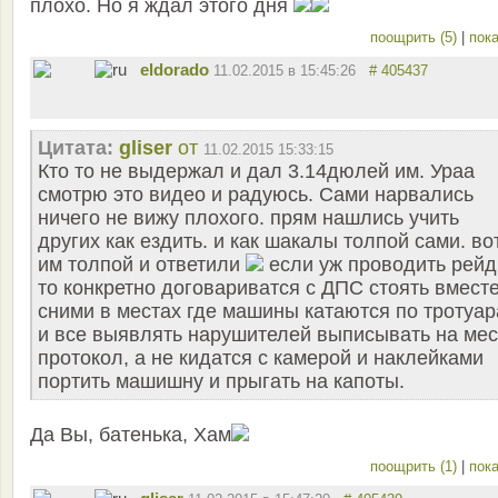
плохо. Но я ждал этого дня
поощрить (5)
|
пока
eldorado
11.02.2015 в 15:45:26
# 405437
Цитата:
gliser
от
11.02.2015 15:33:15
Кто то не выдержал и дал 3.14дюлей им. Ураа
смотрю это видео и радуюсь. Сами нарвались
ничего не вижу плохого. прям нашлись учить
других как ездить. и как шакалы толпой сами. во
им толпой и ответили
если уж проводить рей
то конкретно договариватся с ДПС стоять вмест
сними в местах где машины катаются по тротуа
и все выявлять нарушителей выписывать на мес
протокол, а не кидатся с камерой и наклейками
портить машишну и прыгать на капоты.
Да Вы, батенька, Хам
поощрить (1)
|
пока