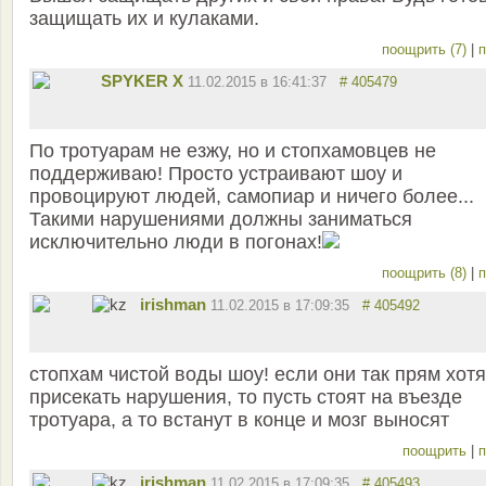
защищать их и кулаками.
поощрить (7)
|
п
SPYKER X
11.02.2015 в 16:41:37
# 405479
По тротуарам не езжу, но и стопхамовцев не
поддерживаю! Просто устраивают шоу и
провоцируют людей, самопиар и ничего более...
Такими нарушениями должны заниматься
исключительно люди в погонах!
поощрить (8)
|
п
irishman
11.02.2015 в 17:09:35
# 405492
стопхам чистой воды шоу! если они так прям хотя
присекать нарушения, то пусть стоят на въезде
тротуара, а то встанут в конце и мозг выносят
поощрить
|
п
irishman
11.02.2015 в 17:09:35
# 405493