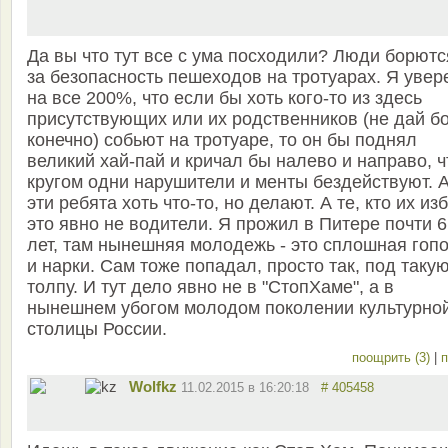
Да вы что тут все с ума посходили? Люди борютс
за безопасность пешеходов на тротуарах. Я увер
на все 200%, что если бы хоть кого-то из здесь
присутствующих или их родственников (не дай бо
конечно) собьют на тротуаре, то он бы поднял
великий хай-пай и кричал бы налево и направо, ч
кругом одни нарушители и менты бездействуют. 
эти ребята хоть что-то, но делают. А те, кто их из
это явно не водители. Я прожил в Питере почти 6
лет, там нынешняя молодежь - это сплошная гоп
и нарки. Сам тоже попадал, просто так, под таку
толпу. И тут дело явно не в "СтопХаме", а в
нынешнем убогом молодом поколении культурно
столицы России.
поощрить (3)
|
п
Wolfkz
11.02.2015 в 16:20:18
# 405458