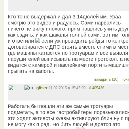
Кто то не выдержал и дал 3.14дюлей им. Ураа
смотрю это видео и радуюсь. Сами нарвались
ничего не вижу плохого. прям нашлись учить дру
как ездить. и как шакалы толпой сами. вот им то
и ответили
если уж проводить рейды то конкре
договариватся с ДПС стоять вместе сними в мест
где машины катаются по тротуарам и все выявля
нарушителей выписывать на месте протокол, а н
кидатся с камерой и наклейками портить машишн
прыгать на капоты.
поощрить (10)
|
пока
gliser
11.02.2015 в 15:45:09
# 405436
Работать бы пошли эти же самые тротуары
подметать, а то все гастробайтеры поразьехались
эти ходят активсты куевы активируют блин ну я 
не могу как я рад. Но бить людей и дратся это