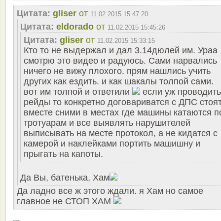
Цитата:
gliser
от
11.02.2015 15:47:20
Цитата:
eldorado
от
11.02.2015 15:45:26
Цитата:
gliser
от
11.02.2015 15:33:15
Кто то не выдержал и дал 3.14дюлей им. Ураа
смотрю это видео и радуюсь. Сами нарвались
ничего не вижу плохого. прям нашлись учить
других как ездить. и как шакалы толпой сами.
вот им толпой и ответили
если уж проводить
рейды то конкретно договариватся с ДПС стоя
вместе сними в местах где машины катаются п
тротуарам и все выявлять нарушителей
выписывать на месте протокол, а не кидатся с
камерой и наклейками портить машишну и
прыгать на капоты.
Да Вы, батенька, Хам
Да ладно все ж этого ждали. я Хам но самое
главное не СТОП ХАМ