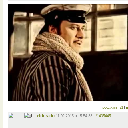
поощрить (2)
|
п
eldorado
11.02.2015 в 15:54:33
# 405445