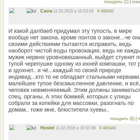
поощрить (1)
|
пока
Сила
11.02.2015 в 15:53:03
# 405442
И какой далбаеб придумал эту тупость, в мире
вообще нет закона, кроме понтов о законе...че он
своими действиями пытаются исправить, ведь
наоборот чистой воды провокация, ведь не кажд
мужик нервно уровновешанный, выйдет стукнет п
тупой черепушке одному из ихней компашки, тот 
и здохнет.. и чё...каждый по своей природе
индивид...кто то не обладает стальными нервами
малейшее тупое безсмысленное давление, и всё
человек невменяяемый. Этим должны заниматьс
спец. органы. А этих бомжей, которых с улицы
собрали за копейки для массовки, разогнать по
домам.. тоже мне, блюстители хуевы..
поощрить (6)
|
п
Hostel
11.02.2015 в 15:53:39
# 405443