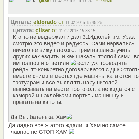
gliser
11.02.2015 в 15:47:20
# 405439
Цитата:
eldorado
от
11.02.2015 15:45:26
Цитата:
gliser
от
11.02.2015 15:33:15
Кто то не выдержал и дал 3.14дюлей им. Ураа
смотрю это видео и радуюсь. Сами нарвались
ничего не вижу плохого. прям нашлись учить
других как ездить. и как шакалы толпой сами. в
им толпой и ответили
если уж проводить
рейды то конкретно договариватся с ДПС стоят
вместе сними в местах где машины катаются по
тротуарам и все выявлять нарушителей
выписывать на месте протокол, а не кидатся с
камерой и наклейками портить машишну и
прыгать на капоты.
Да Вы, батенька, Хам
Да ладно все ж этого ждали. я Хам но самое
главное не СТОП ХАМ