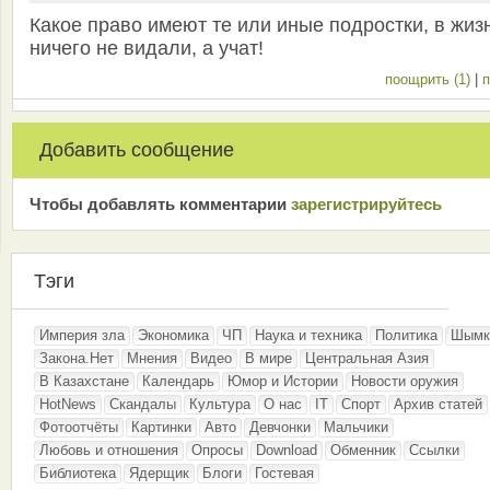
Какое право имеют те или иные подростки, в жиз
ничего не видали, а учат!
поощрить (1)
|
п
Добавить сообщение
Чтобы добавлять комментарии
зарeгиcтрирyйтeсь
Тэги
Империя зла
Экономика
ЧП
Наука и техника
Политика
Шымк
Закона.Нет
Мнения
Видео
В мире
Центральная Азия
В Казахстане
Календарь
Юмор и Истории
Новости оружия
HotNews
Скандалы
Культура
О нас
IT
Спорт
Архив статей
Фотоотчёты
Картинки
Авто
Девчонки
Мальчики
Любовь и отношения
Опросы
Download
Обменник
Ссылки
Библиотека
Ядерщик
Блоги
Гостевая