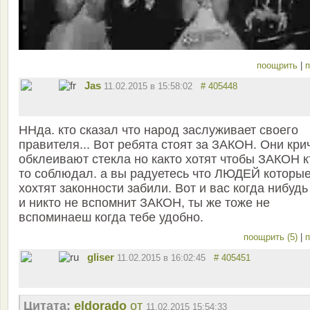
поощрить
|
п
Jas
11.02.2015 в 15:58:02
# 405448
ННда. кто сказал что народ заслуживает своего
правителя... Вот ребята стоят за ЗАКОН. Они крич
обклеивают стекла но както хотят чтобы ЗАКОН к
то соблюдал. а вы радуетесь что ЛЮДЕЙ которы
хохтят законности забили. Вот и вас когда нибудь 
и никто не вспомнит ЗАКОН, ты же тоже не
вспоминаеш когда тебе удобно.
поощрить (5)
|
п
gliser
11.02.2015 в 16:02:45
# 405451
Цитата:
eldorado
от
11.02.2015 15:54:33