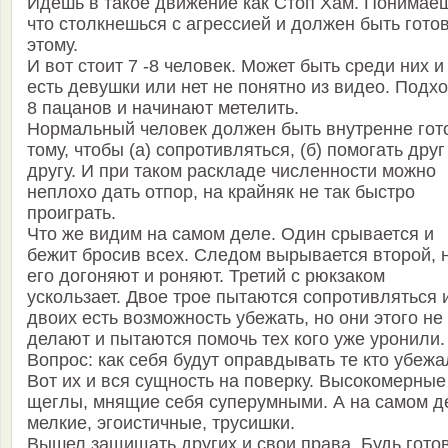
Идешь в такое движение как Стоп Хам. Понимае
что столкнешься с агрессией и должен быть готов
этому.
И вот стоит 7 -8 человек. Может быть среди них и
есть девушки или нет не понятно из видео. Подх
8 пацанов и начинают метелить.
Нормальный человек должен быть внутренне гото
тому, чтобы (а) сопротивляться, (б) помогать друг
другу. И при таком раскладе численности можно
неплохо дать отпор, на крайняк не так быстро
проиграть.
Что же видим на самом деле. Один срывается и
бежит бросив всех. Следом вырывается второй, 
его догоняют и роняют. Третий с рюкзаком
ускользает. Двое трое пытаются сопротивляться 
двоих есть возможность убежать, но они этого не
делают и пытаются помочь тех кого уже уронили.
Вопрос: как себя будут оправдывать те кто убеж
Вот их и вся сущность на поверку. Высокомерные
щеглы, мнящие себя суперумными. А на самом д
мелкие, эгоистичные, трусишки.
Вышел защищать других и свои права. Будь гото