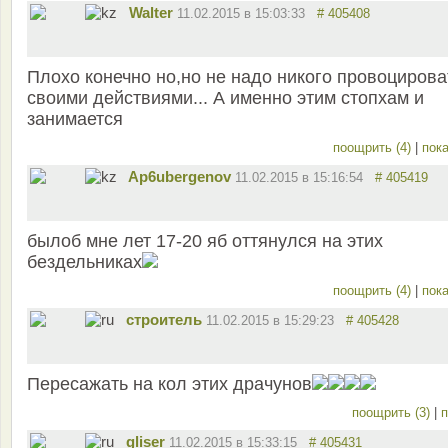
Walter
11.02.2015 в 15:03:33
# 405408
Плохо конечно но,но не надо никого провоцирова
своими действиями... А именно этим стопхам и
занимается
поощрить (4)
|
пока
Ap6ubergenov
11.02.2015 в 15:16:54
# 405419
былоб мне лет 17-20 яб оттянулся на этих
бездельниках
поощрить (4)
|
пока
строитель
11.02.2015 в 15:29:23
# 405428
Пересажать на кол этих драчунов
поощрить (3)
|
п
gliser
11.02.2015 в 15:33:15
# 405431