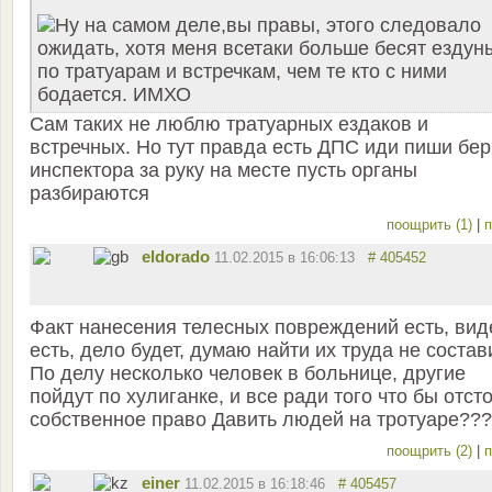
Ну на самом деле,вы правы, этого следовало
ожидать, хотя меня всетаки больше бесят ездун
по тратуарам и встречкам, чем те кто с ними
бодается. ИМХО
Сам таких не люблю тратуарных ездаков и
встречных. Но тут правда есть ДПС иди пиши бер
инспектора за руку на месте пусть органы
разбираются
поощрить (1)
|
п
eldorado
11.02.2015 в 16:06:13
# 405452
Факт нанесения телесных повреждений есть, вид
есть, дело будет, думаю найти их труда не состави
По делу несколько человек в больнице, другие
пойдут по хулиганке, и все ради того что бы отст
собственное право Давить людей на тротуаре???
поощрить (2)
|
п
einer
11.02.2015 в 16:18:46
# 405457