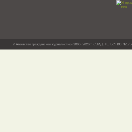
© Агентство гражданской журналистики 2006- 2026гг. СВИДЕТЕЛЬСТВО №17