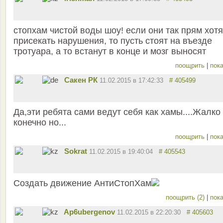
стопхам чистой воды шоу! если они так прям хотя
присекать нарушения, то пусть стоят на въезде
тротуара, а то встанут в конце и мозг выносят
поощрить
|
пока
Сакен РК
11.02.2015 в 17:42:33
# 405499
Да,эти ребята сами ведут себя как хамы....Жалко
конечно но...
поощрить
|
пока
Sokrat
11.02.2015 в 19:40:04
# 405543
Создать движение АнтиСтопХам
поощрить (2)
|
пока
Ap6ubergenov
11.02.2015 в 22:20:30
# 405603