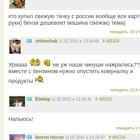
кто купил свежую тачку с россии вообще все карт
руки) бенза дешевеет машина свежак) тема)
поощрить (3)
|
п
shlenchak
11.02.2015 в 13:24:49
# 405329
Ураааа
не уж наши чинуши нажрались??
вместе с бензином нужно опустить комуналку и
продукты
поощрить (1)
|
п
Elektip
11.02.2015 в 13:26:45
# 405331
Напьюсь!
поощрить
|
п
bozon house
11.02.2015 в 13:29:47
# 405334