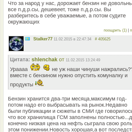
Что за народ у нас, дорожает бензин не довольны
все п.д.р.сы, дешевеет, тоже п.д.р.сы. Вы
разберитесь в себе уважаемые, а потом судите
окружающих
поощрить (1)
|
п
Stalker77
11.02.2015 в 22:47:34
# 405625
Цитата:
shlenchak
от
11.02.2015 13:24:49
Ураааа
не уж наши чинуши нажрались?
вместе с бензином нужно опустить комуналку и
продукты
Бензин хранится два-три месяца,максимум год-
потом надо его выбрасывать на рынок.Недавно
были публикации и сюжеты в СМИ где говорилос
что все хранилища ГСМ заполнены полностью...д
конечно низкая цена на нефть сыграла свою роль
этом понижении.Новость хорошая,а вот последст