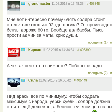
grandmaster
11.02.2015 в 13:48:35
# 405348
Мне вот интересно почему блять соляра стоит
столько же сколько 92,где логика? От производст
бензы дороже 80 го. Вообще далбаебы. Пысы
прости админ за маты, крик души.
поощрить (1)
|
п
Кирсан
11.02.2015 в 14:34:34
# 405390
А че так неохотно снижаете? Побольше надо.
поощрить (2)
|
п
Сила
11.02.2015 в 16:00:42
# 405449
Пид арасы все по минимуму, чтобы содрать
максимум с народа, уёбки хуевы, соляра должна
стоить ещё дешевле, а бензин с учетом цен на р