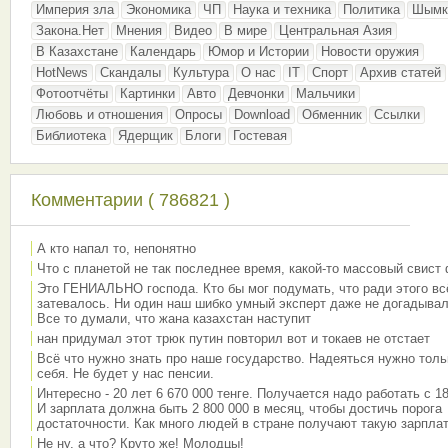
Империя зла
Экономика
ЧП
Наука и техника
Политика
Шымк
Закона.Нет
Мнения
Видео
В мире
Центральная Азия
В Казахстане
Календарь
Юмор и Истории
Новости оружия
HotNews
Скандалы
Культура
О нас
IT
Спорт
Архив статей
Фотоотчёты
Картинки
Авто
Девчонки
Мальчики
Любовь и отношения
Опросы
Download
Обменник
Ссылки
Библиотека
Ядерщик
Блоги
Гостевая
Комментарии ( 786821 )
А кто напал то, непонятно
Что с планетой не так последнее время, какой-то массовый свист
Это ГЕНИАЛЬНО господа. Кто бы мог подумать, что ради этого вс
затевалось. Ни один наш шибко умный эксперт даже не догадывал
Все то думали, что жана казахстан наступит
нан придумал этот трюк путин повторил вот и токаев не отстает
Всё что нужно знать про наше государство. Надеяться нужно толь
себя. Не будет у нас пенсии.
Интересно - 20 лет 6 670 000 тенге. Получается надо работать с 18
И зарплата должна быть 2 800 000 в месяц, чтобы достичь порога
достаточности. Как много людей в стране получают такую зарплат
Не ну, а что? Круто же! Молодцы!