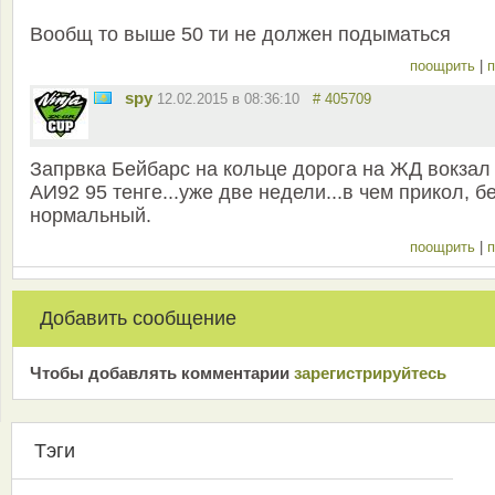
Вообщ то выше 50 ти не должен подыматься
поощрить
|
п
spy
12.02.2015 в 08:36:10
# 405709
Запрвка Бейбарс на кольце дорога на ЖД вокзал
АИ92 95 тенге...уже две недели...в чем прикол, б
нормальный.
поощрить
|
п
Добавить сообщение
Чтобы добавлять комментарии
зарeгиcтрирyйтeсь
Тэги