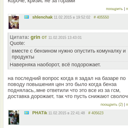
Короче, кризис не за горами
поощрить
|
п
shlenchak
11.02.2015 в 19:52:02
# 405550
Цитата:
grin
от
11.02.2015 13:43:01
Quote:
вместе с бензином нужно опустить комуналку и
продукты
Наверняка наоборот, всё подорожает.
на последний вопрос когда я задал на базаре по
поводу повышения цен это было когда бенза
поднялась,.мне ответили что это все из за гсм,
доставка дорожает, так что пусть снижают сволоч
поощрить (2)
|
п
PHATik
11.02.2015 в 22:41:48
# 405623