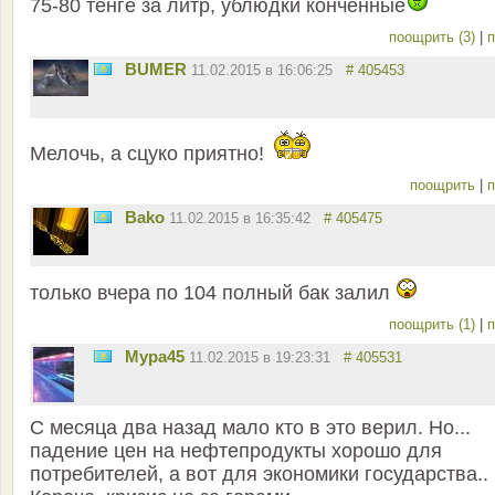
75-80 тенге за литр, ублюдки конченные
поощрить (3)
|
п
BUMER
11.02.2015 в 16:06:25
# 405453
Мелочь, а сцуко приятно!
поощрить
|
п
Bako
11.02.2015 в 16:35:42
# 405475
только вчера по 104 полный бак залил
поощрить (1)
|
п
Мура45
11.02.2015 в 19:23:31
# 405531
С месяца два назад мало кто в это верил. Но...
падение цен на нефтепродукты хорошо для
потребителей, а вот для экономики государства..