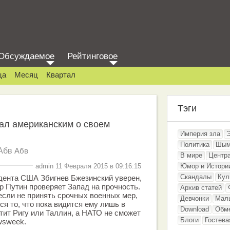
Обсуждаемое
Рейтинговое
ца
Месяц
Квартал
Тэги
ал американским о своем
Империя зла
Политика
Шым
Абв
Абв
В мире
Центр
admin 11 Февраля 2015 в 09:16:15
Юмор и Истори
Скандалы
Кул
дента США Збигнев Бжезинский уверен,
р Путин проверяет Запад на прочность.
Архив статей
если не принять срочных военных мер,
Девчонки
Мал
я то, что пока видится ему лишь в
Download
Обм
тит Ригу или Таллин, а НАТО не сможет
Блоги
Гостева
wsweek.