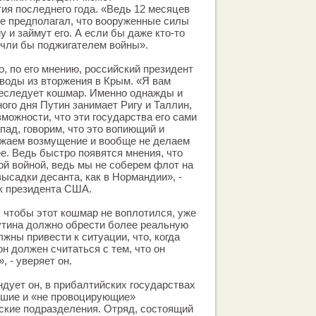
ия последнего года. «Ведь 12 месяцев
не предполагал, что вооруженные силы
 и займут его. А если бы даже кто-то
сочли бы поджигателем войны».
о, по его мнению, российский президент
воды из вторжения в Крым. «Я вам
реследует кошмар. Именно однажды и
ого дня Путин занимает Ригу и Таллин,
зможности, что эти государства его сами
пад, говорим, что это вопиющий и
жаем возмущение и вообще не делаем
е. Ведь быстро появятся мнения, что
ой войной, ведь мы не соберем флот на
ысадки десанта, как в Нормандии», -
к президента США.
 чтобы этот кошмар не воплотился, уже
утина должно обрести более реальную
жны привести к ситуации, что, когда
 он должен считаться с тем, что он
, - уверяет он.
дует он, в прибалтийских государствах
ьшие и «не провоцирующие»
ские подразделения. Отряд, состоящий