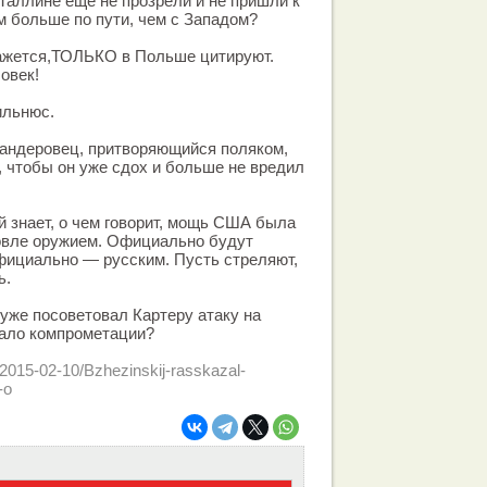
Таллине еще не прозрели и не пришли к
им больше по пути, чем с Западом?
кажется,ТОЛЬКО в Польше цитируют.
овек!
ильнюс.
андеровец, притворяющийся поляком,
 чтобы он уже сдох и больше не вредил
 знает, о чем говорит, мощь США была
говле оружием. Официально будут
фициально — русским. Пусть стреляют,
ь.
уже посоветовал Картеру атаку на
мало компрометации?
v/2015-02-10/Bzhezinskij-rasskazal-
-o