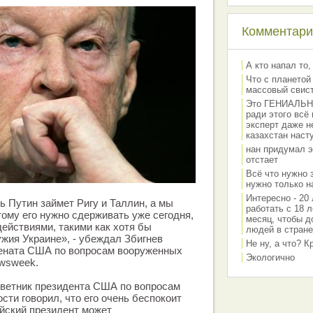
Комментарии
А кто напал то,
Что с планетой
массовый свис
Это ГЕНИАЛЬНО 
ради этого всё
эксперт даже н
казахстан наст
нан придумал э
отстает
Всё что нужно 
нужно только на
Интересно - 20 
ь Путин займет Ригу и Таллин, а мы
работать с 18 л
тому его нужно сдерживать уже сегодня,
месяц, чтобы д
действиями, такими как хотя бы
людей в стране
ужия Украине», - убеждал Збигнев
Не ну, а что? 
ената США по вопросам вооруженных
Экологично
ewsweek.
оветник президента США по вопросам
сти говорил, что его очень беспокоит
ийский президент может