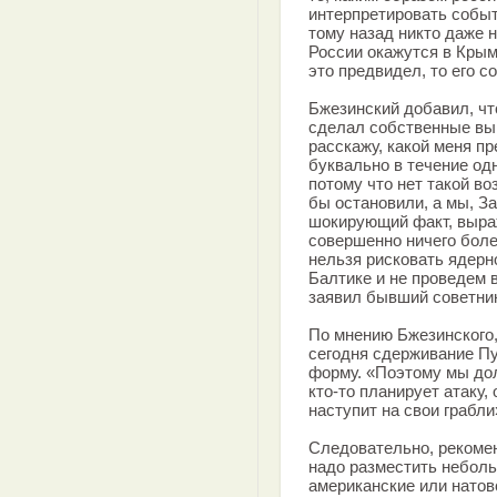
интерпретировать событ
тому назад никто даже 
России окажутся в Крыму
это предвидел, то его 
Бжезинский добавил, чт
сделал собственные вы
расскажу, какой меня п
буквально в течение одн
потому что нет такой во
бы остановили, а мы, За
шокирующий факт, выра
совершенно ничего боле
нельзя рисковать ядерн
Балтике и не проведем в
заявил бывший советни
По мнению Бжезинского,
сегодня сдерживание П
форму. «Поэтому мы дол
кто-то планирует атаку,
наступит на свои грабли»
Следовательно, рекомен
надо разместить небол
американские или натов