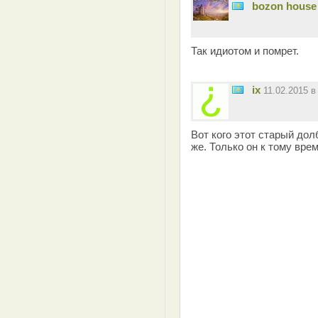
bozon house
Так идиотом и помрет.
ix
11.02.2015 
Вот кого этот старый дол
же. Только он к тому вре