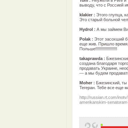
Tom :
Неужели в Риге и 
выводу, что с Россией 
klakier :
Этого глупца, 
Это старый больной чел
Hydrol :
А мы займем В
Polak :
Этот засохший б
еще жив. Пришло время,
Польше!!!!!!!!!!!!!!!!!!!
takaprawda :
Бжезинский
создана благодаря тор
продавать Украине, нео
— а мы будем продават
Moher :
Бжезинский, ты 
Тегеран. Тебе все еще 
http://russian.rt.com/inot
amerikanskim-senatoram