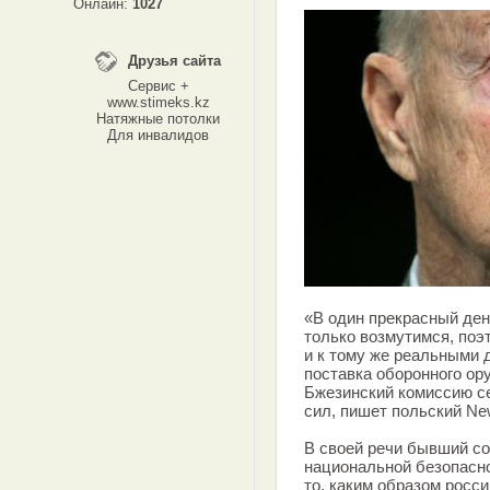
Онлайн:
1027
Друзья сайта
Сервис +
www.stimeks.kz
Натяжные потолки
Для инвалидов
«В один прекрасный ден
только возмутимся, поэ
и к тому же реальными 
поставка оборонного ор
Бжезинский комиссию с
сил, пишет польский N
В своей речи бывший с
национальной безопасно
то, каким образом росс