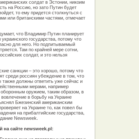
американских солдат в Эстонии, никоим
сть на Россию, но зато Путин будет
 войдет, то ему придется столкнуться с
ми или британскими частями, отмечает
 думает, что Владимир Путин планирует
 украинского государства, потому что
пасно для него. Но подпитываемый
ряется. Там по крайней мере сотни,
оссийских солдат, и это нельзя
ские санкции – это хорошо, потому что
ят среди россиян убеждение в том, что
 также должны ответить уже сейчас и
ейственными мерами, например
оборонным оружием, таким образом, в
о вовлечение в борьбу на Украине
бъяснял Бжезинский американским
роверяет на Украине то, как повел бы
падения на прибалтийские государства,
здание Newsweek.
 на сайте newsweek.pl: