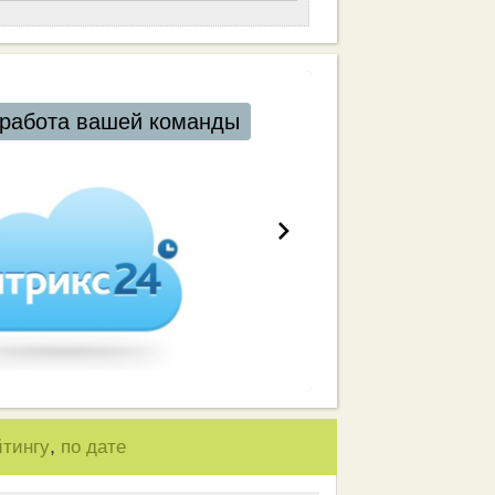
работа вашей команды
,
йтингу
по дате