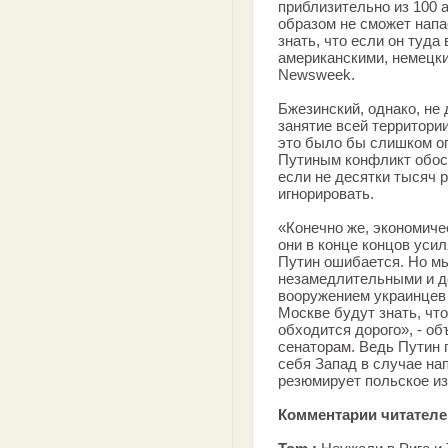
приблизительно из 100 
образом не сможет напа
знать, что если он туда
американскими, немецки
Newsweek.
Бжезинский, однако, не
занятие всей территории
это было бы слишком о
Путиным конфликт обост
если не десятки тысяч р
игнорировать.
«Конечно же, экономиче
они в конце концов усил
Путин ошибается. Но мы
незамедлительными и д
вооружением украинцев 
Москве будут знать, чт
обходится дорого», - о
сенаторам. Ведь Путин п
себя Запад в случае на
резюмирует польское и
Комментарии читателей