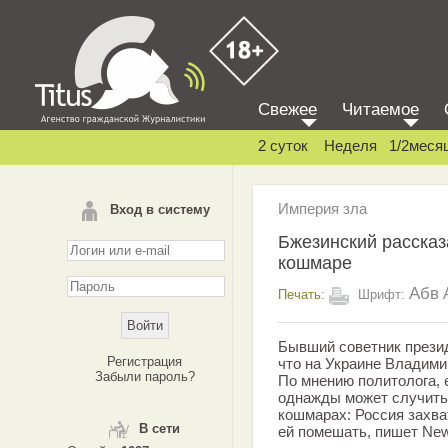
Свежее
Читаемое
2 суток
Неделя
1/2меся
Империя зла
Вход в систему
Бжезинский рассказ
кошмаре
Абв
Печать:
Шрифт:
Бывший советник прези
Регистрация
что на Украине Владими
Забыли пароль?
По мнению политолога, 
однажды может случитьс
кошмарах: Россия захва
В сети
ей помешать, пишет Ne