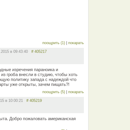
поощрить (1)
|
покарать
2.2015 в 09:43:40
# 405217
дные изречения параноика и
 из гроба внесли в студию, чтобы хоть
ющую политику запада с надеждой что
Карты уже открыты, зачем пищать?!
поощрить (5)
|
покарать
015 в 10:00:21
# 405219
рыта. Добро пожаловать американская