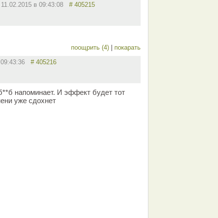
11.02.2015 в 09:43:08
# 405215
поощрить (4)
|
покарать
в 09:43:36
# 405216
б**б напоминает. И эффект будет тот
мени уже сдохнет