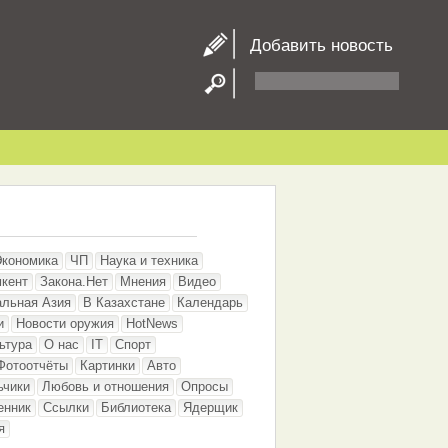
Добавить новость
Экономика
ЧП
Наука и техника
кент
Закона.Нет
Мнения
Видео
альная Азия
В Казахстане
Календарь
и
Новости оружия
HotNews
ьтура
О нас
IT
Спорт
Фотоотчёты
Картинки
Авто
ьчики
Любовь и отношения
Опросы
енник
Ссылки
Библиотека
Ядерщик
я