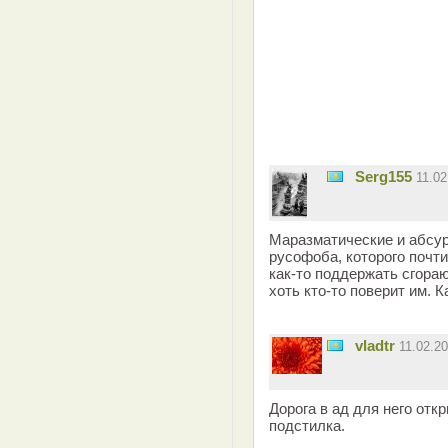
Serg155
11.0
Маразматические и абсур
русофоба, которого почти
как-то поддержать сгора
хоть кто-то поверит им. 
vladtr
11.02.2
Дорога в ад для него отк
подстилка.