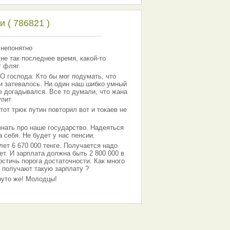
 ( 786821 )
 непонятно
 не так последнее время, какой-то
т фляг
господа. Кто бы мог подумать, что
 и затевалось. Ни один наш шибко умный
е догадывался. Все то думали, что жана
упит
тот трюк путин повторил вот и токаев не
знать про наше государство. Надеяться
 себя. Не будет у нас пенсии.
лет 6 670 000 тенге. Получается надо
ет. И зарплата должна быть 2 800 000 в
остичь порога достаточности. Как много
 получают такую зарплату ?
Круто же! Молодцы!