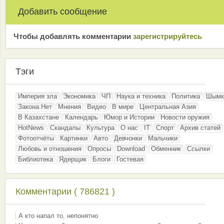
Добавить сообщение
Чтобы добавлять комментарии
зарeгиcтрирyйтeсь
Тэги
Империя зла
Экономика
ЧП
Наука и техника
Политика
Шымк
Закона.Нет
Мнения
Видео
В мире
Центральная Азия
В Казахстане
Календарь
Юмор и Истории
Новости оружия
HotNews
Скандалы
Культура
О нас
IT
Спорт
Архив статей
Фотоотчёты
Картинки
Авто
Девчонки
Мальчики
Любовь и отношения
Опросы
Download
Обменник
Ссылки
Библиотека
Ядерщик
Блоги
Гостевая
Комментарии ( 786821 )
А кто напал то, непонятно