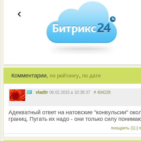
Комментарии,
,
по рейтингу
по дате
vladtr
06.02.2015 в 10:38:37
# 404228
Адекватный ответ на натовские "конвульсии" око
границ. Пугать их надо - они только силу понимаю
поощрить (1)
|
п