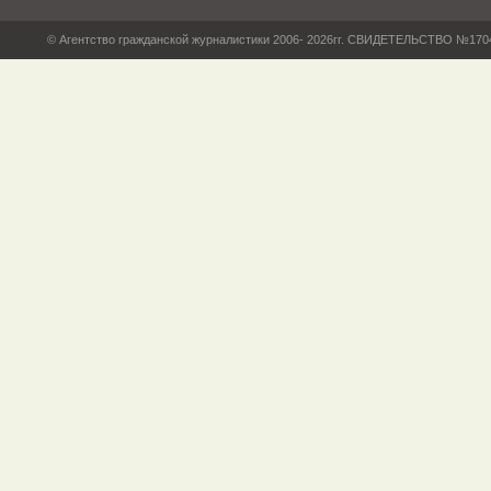
© Агентство гражданской журналистики 2006- 2026гг. СВИДЕТЕЛЬСТВО №17