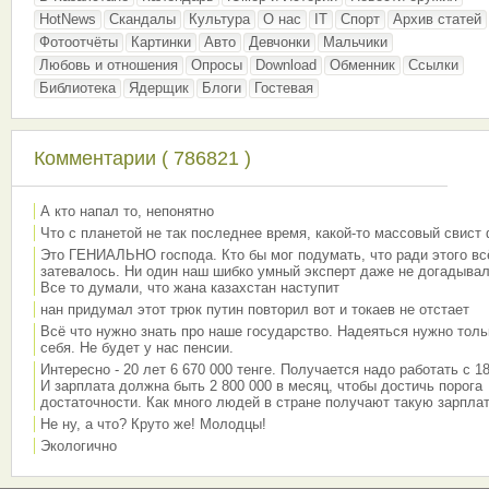
HotNews
Скандалы
Культура
О нас
IT
Спорт
Архив статей
Фотоотчёты
Картинки
Авто
Девчонки
Мальчики
Любовь и отношения
Опросы
Download
Обменник
Ссылки
Библиотека
Ядерщик
Блоги
Гостевая
Комментарии ( 786821 )
А кто напал то, непонятно
Что с планетой не так последнее время, какой-то массовый свист
Это ГЕНИАЛЬНО господа. Кто бы мог подумать, что ради этого вс
затевалось. Ни один наш шибко умный эксперт даже не догадывал
Все то думали, что жана казахстан наступит
нан придумал этот трюк путин повторил вот и токаев не отстает
Всё что нужно знать про наше государство. Надеяться нужно толь
себя. Не будет у нас пенсии.
Интересно - 20 лет 6 670 000 тенге. Получается надо работать с 18
И зарплата должна быть 2 800 000 в месяц, чтобы достичь порога
достаточности. Как много людей в стране получают такую зарплат
Не ну, а что? Круто же! Молодцы!
Экологично