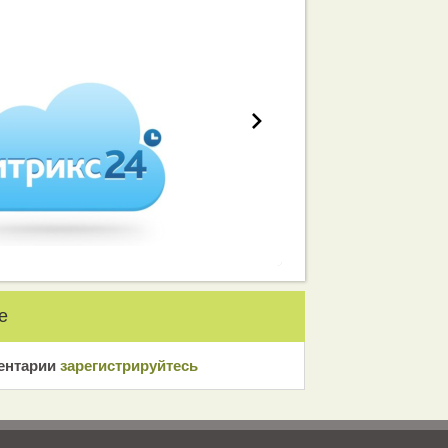
работа вашей команды
е
ентарии
зарeгиcтрирyйтeсь