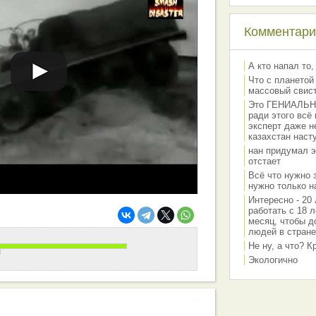
Комментарии
А кто напал то,
Что с планетой
массовый свис
Это ГЕНИАЛЬНО 
ради этого всё
эксперт даже н
казахстан наст
нан придумал э
отстает
Всё что нужно 
нужно только на
Интересно - 20 
работать с 18 л
месяц, чтобы д
людей в стране
Не ну, а что? 
Экологично