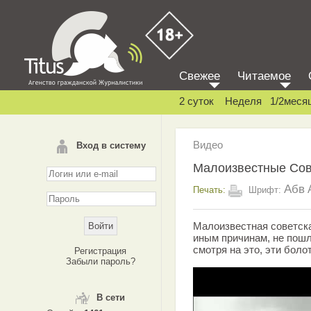
Свежее
Читаемое
2 суток
Неделя
1/2меся
Видео
Вход в систему
Малоизвестные Сов
Абв
Печать:
Шрифт:
Малоизвестная советская
иным причинам, не пошл
смотря на это, эти бол
Регистрация
Забыли пароль?
В сети