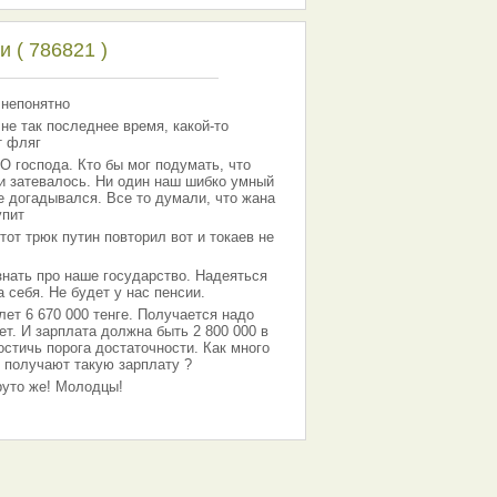
 ( 786821 )
 непонятно
 не так последнее время, какой-то
т фляг
господа. Кто бы мог подумать, что
 и затевалось. Ни один наш шибко умный
е догадывался. Все то думали, что жана
упит
тот трюк путин повторил вот и токаев не
знать про наше государство. Надеяться
 себя. Не будет у нас пенсии.
лет 6 670 000 тенге. Получается надо
ет. И зарплата должна быть 2 800 000 в
остичь порога достаточности. Как много
 получают такую зарплату ?
Круто же! Молодцы!