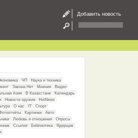
Добавить новость
Экономика
ЧП
Наука и техника
кент
Закона.Нет
Мнения
Видео
альная Азия
В Казахстане
Календарь
и
Новости оружия
HotNews
ьтура
О нас
IT
Спорт
Фотоотчёты
Картинки
Авто
ьчики
Любовь и отношения
Опросы
енник
Ссылки
Библиотека
Ядерщик
я