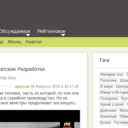
Обсуждаемое
Рейтинговое
ца
Месяц
Квартал
Тэги
етские Разработки.
Империя зла
Абв
Абв
Политика
Шым
aptoccar
05 Февраля 2015 в 10:17:28
В мире
Центр
Юмор и Истори
 техника, часть из которой, по тем или
а в серийное производство. Но не
Скандалы
Кул
отные монстры продолжают восхищать.
Архив статей
Девчонки
Мал
Download
Обм
Блоги
Гостева